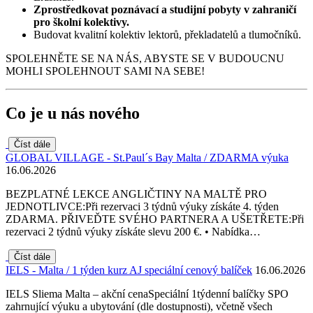
Zprostředkovat poznávací a studijní pobyty v zahraničí
pro školní kolektivy.
Budovat kvalitní kolektiv lektorů, překladatelů a tlumočníků.
SPOLEHNĚTE SE NA NÁS, ABYSTE SE V BUDOUCNU
MOHLI SPOLEHNOUT SAMI NA SEBE!
Co je u nás nového
Číst dále
GLOBAL VILLAGE - St.Paul´s Bay Malta / ZDARMA výuka
16.06.2026
BEZPLATNÉ LEKCE ANGLIČTINY NA MALTĚ PRO
JEDNOTLIVCE:Při rezervaci 3 týdnů výuky získáte 4. týden
ZDARMA. PŘIVEĎTE SVÉHO PARTNERA A UŠETŘETE:Při
rezervaci 2 týdnů výuky získáte slevu 200 €. • Nabídka…
Číst dále
IELS - Malta / 1 týden kurz AJ speciální cenový balíček
16.06.2026
IELS Sliema Malta – akční cenaSpeciální 1týdenní balíčky SPO
zahrnující výuku a ubytování (dle dostupnosti), včetně všech