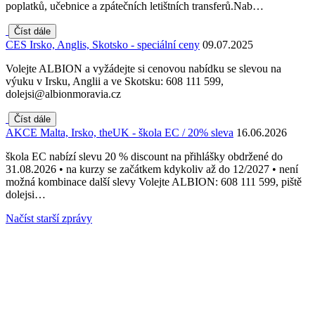
poplatků, učebnice a zpátečních letištních transferů.Nab…
Číst dále
CES Irsko, Anglis, Skotsko - speciální ceny
09.07.2025
Volejte ALBION a vyžádejte si cenovou nabídku se slevou na
výuku v Irsku, Anglii a ve Skotsku: 608 111 599,
dolejsi@albionmoravia.cz
Číst dále
AKCE Malta, Irsko, theUK - škola EC / 20% sleva
16.06.2026
škola EC nabízí slevu 20 % discount na přihlášky obdržené do
31.08.2026 • na kurzy se začátkem kdykoliv až do 12/2027 • není
možná kombinace další slevy Volejte ALBION: 608 111 599, piště
dolejsi…
Načíst starší zprávy