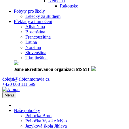
Němčina
Rakousko
Pobyty pro školy
Letecky za studiem
Překlady a tlumočení
Albánština
Bosenština
Francouzština
Latina
Norština
Slovenština
Ukrajinština
Jsme akreditovanou organizací MŠMT
dolejsi@albionmoravia.cz
+420 608 111 599
Menu
Naše pobočky
Pobočka Brno
Pobočka Vysoké Mýto
Jazyková škola Jihlava