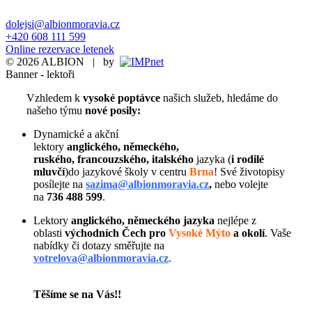
dolejsi@albionmoravia.cz
+420 608 111 599
Online rezervace letenek
© 2026 ALBION | by
Banner - lektoři
Vzhledem k
vysoké poptávce
našich služeb,
hledáme do
našeho týmu
nové posily:
Dynamické a akční
lektory
anglického, německého,
ruského, francouzského, italského
jazyka (
i rodilé
mluvčí
)do jazykové školy v centru
Brna
! Své životopisy
posílejte na
sazima@albionmoravia.cz
,
nebo volejte
na
736 488 599
.
Lektory
anglického,
německého jazyka
nejlépe z
oblasti
východních
Čech pro
Vysoké Mýto
a okolí
. Vaše
nabídky či dotazy směřujte na
votrelova@albionmoravia.cz
.
Těšíme se na Vás!!