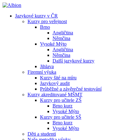
Jazykové kurzy v ČR
Kurzy pro veřejnost
Brno
Angličtina
Němčina
Vysoké Mýto
Angličtina
Němčina
Další jazykové kurzy
Jihlava
Firemní výuka
Kurzy šité na míru
Jazykový audit
Průběžné a závěrečné testování
Kurzy akreditované MŠMT
Kurzy pro učitele ZŠ
Brno kurz
Vysoké Mýto
Kurzy pro učitele SŠ
Brno kurz
Vysoké Mýto
Děti a studenti
Naše metodika výuky