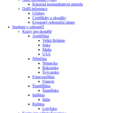
Klasická komunikativní metoda
Další informace
Učebny
Certifikáty a zkoušky
Evropský referenční rámec
Studium v zahraničí
Kurzy pro dospělé
Angličtina
Velká Británie
Irsko
Malta
USA
Němčina
Německo
Rakousko
Švýcarsko
Francouzština
Francie
Španělština
Španělsko
Italština
Itálie
Ruština
Lotyšsko