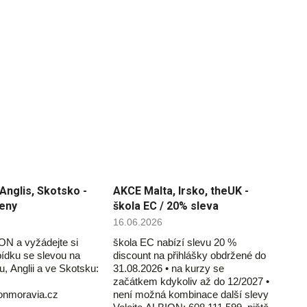
Anglis, Skotsko -
AKCE Malta, Irsko, theUK -
ceny
škola EC / 20% sleva
16.06.2026
ON a vyžádejte si
škola EC nabízí slevu 20 %
ídku se slevou na
discount na přihlášky obdržené do
u, Anglii a ve Skotsku:
31.08.2026 • na kurzy se
začátkem kdykoliv až do 12/2027 •
ionmoravia.cz
není možná kombinace další slevy