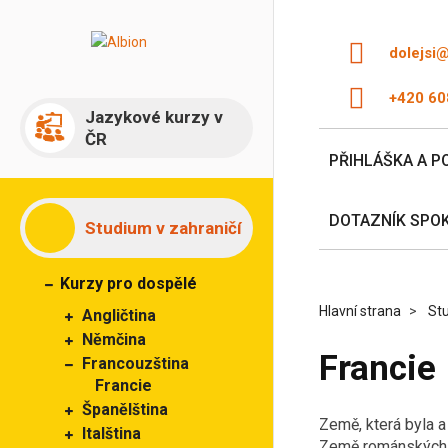
dolejsi
+420 60
Jazykové kurzy v
ČR
PŘIHLÁŠKA A P
DOTAZNÍK SPO
Studium v zahraničí
Kurzy pro dospělé
Hlavní strana
Stu
Angličtina
Němčina
Francie
Francouzština
Francie
Španělština
Země, která byla a
Italština
Země románských ko