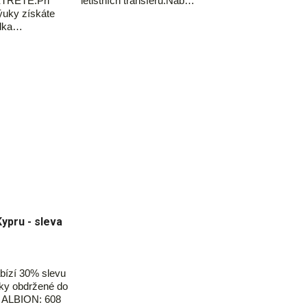
TŘETE:Při
letištních transferů.Nab…
ýuky získáte
ídka…
Kypru - sleva
bízí 30% slevu
šky obdržené do
e ALBION: 608