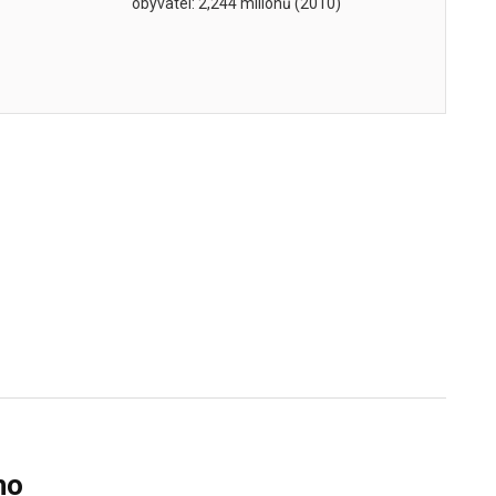
obyvatel: 2,244 milionů (2010)
ho