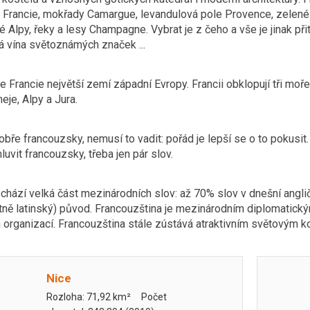
 Francie, mokřady Camargue, levandulová pole Provence, zelené l
 Alpy, řeky a lesy Champagne. Vybrat je z čeho a vše je jinak při
á vína světoznámých značek ...
e Francie největší zemí západní Evropy. Francii obklopují tři mo
neje, Alpy a Jura.
obře francouzsky, nemusí to vadit: pořád je lepší se o to pokusit.
mluvit francouzsky, třeba jen pár slov.
chází velká část mezinárodních slov: až 70% slov v dnešní angl
stně latinský) původ. Francouzština je mezinárodním diplomati
organizací. Francouzština stále zústává atraktivním světovým ko
Nice
Rozloha: 71,92 km² Počet