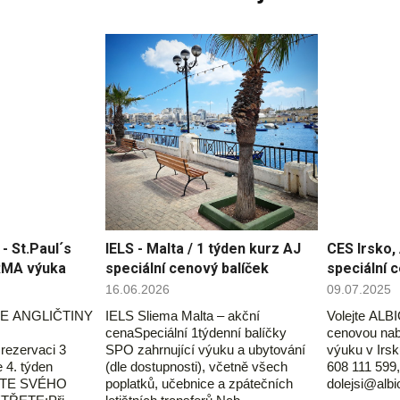
 St.Paul´s
IELS - Malta / 1 týden kurz AJ
CES Irsko, 
RMA výuka
speciální cenový balíček
speciální 
16.06.2026
09.07.2025
E ANGLIČTINY
IELS Sliema Malta – akční
Volejte ALBI
cenaSpeciální 1týdenní balíčky
cenovou nab
ezervaci 3
SPO zahrnující výuku a ubytování
výuku v Irsk
 4. týden
(dle dostupnosti), včetně všech
608 111 599,
ĎTE SVÉHO
poplatků, učebnice a zpátečních
dolejsi@alb