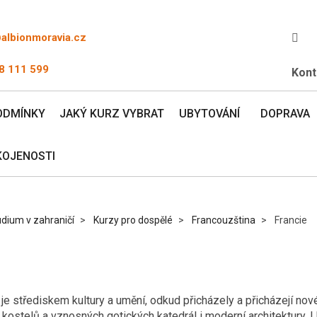
@albionmoravia.cz
8 111 599
Kont
ODMÍNKY
JAKÝ KURZ VYBRAT
UBYTOVÁNÍ
DOPRAVA
KOJENOSTI
dium v zahraničí
Kurzy pro dospělé
Francouzština
Francie
 je střediskem kultury a umění, odkud přicházely a přicházejí no
stelů a vznosných gotických katedrál i moderní architektury. I kr