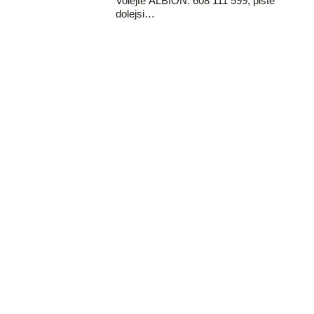
Volejte ALBION: 608 111 599, piště
dolejsi…