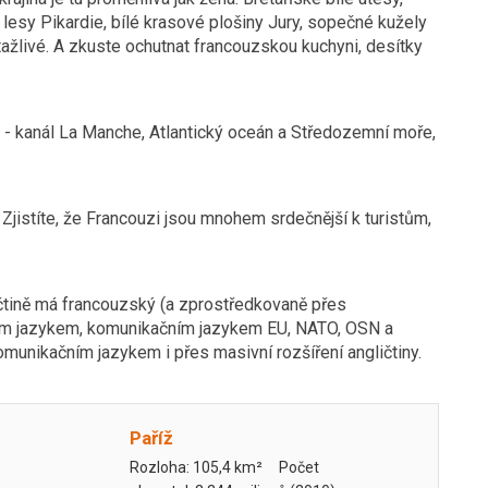
esy Pikardie, bílé krasové plošiny Jury, sopečné kužely
tažlivé. A zkuste ochutnat francouzskou kuchyni, desítky
ře - kanál La Manche, Atlantický oceán a Středozemní moře,
 Zjistíte, že Francouzi jsou mnohem srdečnější k turistům,
ičtině má francouzský (a zprostředkovaně přes
ckým jazykem, komunikačním jazykem EU, NATO, OSN a
munikačním jazykem i přes masivní rozšíření angličtiny.
Paříž
Rozloha: 105,4 km² Počet