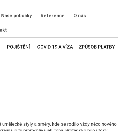
Naše pobočky
Reference
O nás
akt
POJIŠTĚNÍ
COVID 19 A VÍZA
ZPŮSOB PLATBY
vé umělecké styly a směry, kde se rodilo vždy něco nového.
ajina je tu proměnlivá jak žena. Bretaňské bílé útesy,