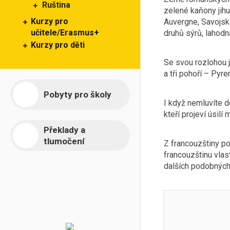
Ruština
zelené kaňony jihu
Kurzy pro
Auvergne, Savojské
učitele/Erasmus+
druhů sýrů, lahodn
Kurzy pro děti
Se svou rozlohou j
a tři pohoří – Pyre
Pobyty pro školy
I když nemluvíte d
kteří projeví úsilí 
Překlady a
tlumočení
Z francouzštiny po
francouzštinu vla
dalších podobných 