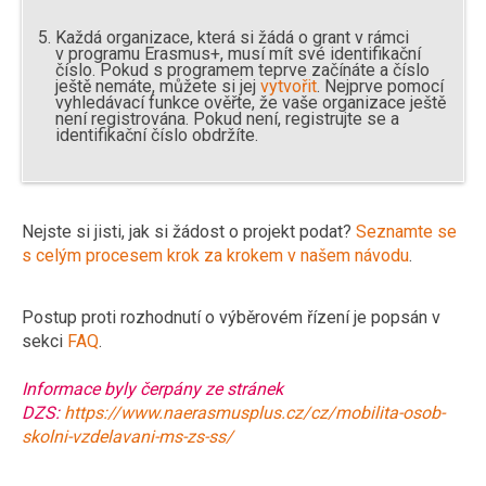
Každá organizace, která si žádá o grant v rámci
v programu Erasmus+, musí mít své identifikační
číslo. Pokud s programem teprve začínáte a číslo
ještě nemáte, můžete si jej
vytvořit
. Nejprve pomocí
vyhledávací funkce ověřte, že vaše organizace ještě
není registrována. Pokud není, registrujte se a
identifikační číslo obdržíte.
Nejste si jisti, jak si žádost o projekt podat?
Seznamte se
s celým procesem krok za krokem v našem návodu
.
Postup proti rozhodnutí o výběrovém řízení je popsán v
sekci
FAQ
.
Informace byly čerpány ze stránek
DZS:
https://www.naerasmusplus.cz/cz/mobilita-osob-
skolni-vzdelavani-ms-zs-ss/