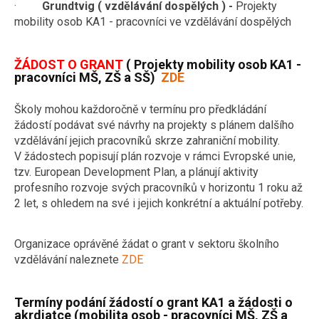
·
Grundtvig ( vzdělávání dospělých ) -
Projekty
mobility osob KA1 - pracovníci ve vzdělávání dospělých
ŽÁDOST O GRANT
( Projekty mobility osob KA1 -
pracovníci MŠ, ZŠ a SŠ)
ZDE
Školy mohou každoročně v termínu pro předkládání
žádostí podávat své návrhy na projekty s plánem dalšího
vzdělávání jejich pracovníků skrze zahraniční mobility.
V žádostech popisují plán rozvoje v rámci Evropské unie,
tzv. European Development Plan, a plánují aktivity
profesního rozvoje svých pracovníků v horizontu 1 roku až
2 let, s ohledem na své i jejich konkrétní a aktuální potřeby.
Organizace oprávěné žádat o grant v sektoru školního
vzdělávání naleznete
ZDE
Termíny podání žádostí o grant KA1 a žádosti o
akrdiatce (mobilita osob
- pracovníci MŠ, ZŠ a