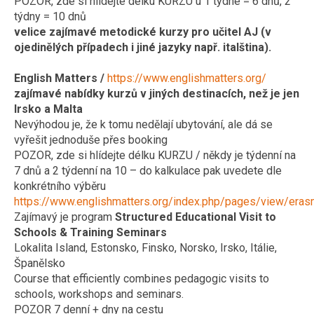
POZOR, zde si hlídejte délku KURZU u 1 týdne = 6 dnů, 2
týdny = 10 dnů
velice zajímavé metodické kurzy pro učitel AJ (
v
ojedinělých případech i jiné jazyky např. italština).
English Matters /
https://www.englishmatters.org/
zajímavé nabídky kurzů v jiných destinacích, než je jen
Irsko a Malta
Nevýhodou je, že k tomu nedělají ubytování, ale dá se
vyřešit jednoduše přes booking
POZOR, zde si hlídejte délku KURZU / někdy je týdenní na
7 dnů a 2 týdenní na 10 – do kalkulace pak uvedete dle
konkrétního výběru
https://www.englishmatters.org/index.php/pages/view/era
Zajímavý je program
Structured Educational Visit to
Schools & Training Seminars
Lokalita Island, Estonsko, Finsko, Norsko, Irsko, Itálie,
Španělsko
Course that efficiently combines pedagogic visits to
schools, workshops and seminars.
POZOR 7 denní + dny na cestu