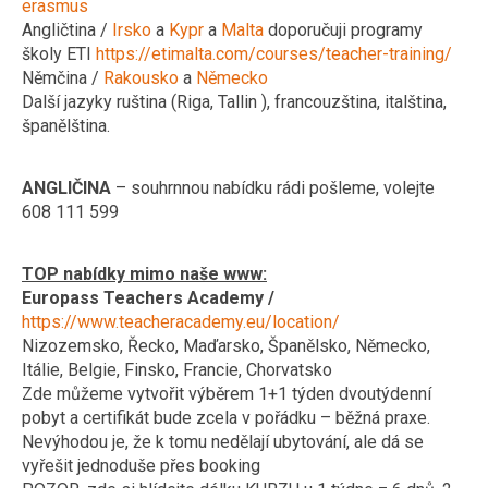
erasmus
Angličtina /
Irsko
a
Kypr
a
Malta
doporučuji programy
školy ETI
https://etimalta.com/courses/teacher-training/
Němčina /
Rakousko
a
Německo
Další jazyky ruština (Riga, Tallin ), francouzština, italština,
španělština.
ANGLIČINA
– souhrnnou nabídku rádi pošleme, volejte
608 111 599
TOP nabídky mimo naše www:
Europass Teachers Academy
/
https://www.teacheracademy.eu/location/
Nizozemsko, Řecko, Maďarsko, Španělsko, Německo,
Itálie, Belgie, Finsko, Francie, Chorvatsko
Zde můžeme vytvořit výběrem 1+1 týden dvoutýdenní
pobyt a certifikát bude zcela v pořádku – běžná praxe.
Nevýhodou je, že k tomu nedělají ubytování, ale dá se
vyřešit jednoduše přes booking