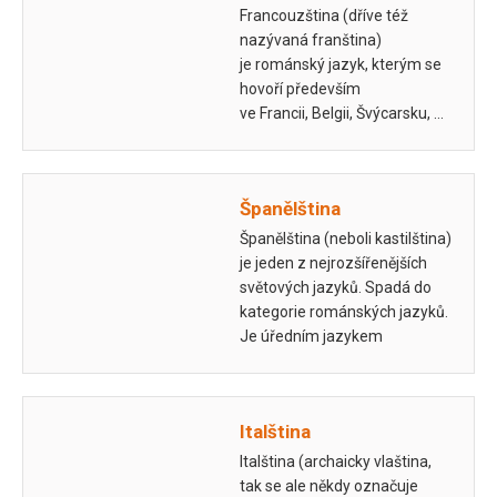
Francouzština (dříve též
nazývaná franština)
je románský jazyk, kterým se
hovoří především
ve Francii, Belgii, Švýcarsku, …
Španělština
Španělština (neboli kastilština)
je jeden z nejrozšířenějších
světových jazyků. Spadá do
kategorie románských jazyků.
Je úředním jazykem
ve &Scaron…
Italština
Italština (archaicky vlaština,
tak se ale někdy označuje