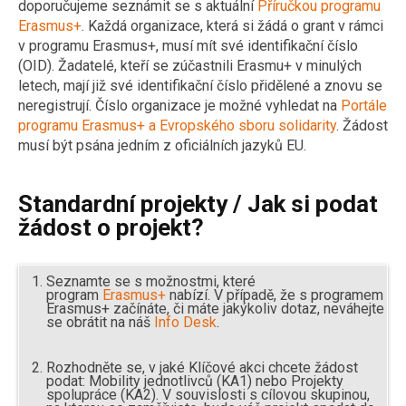
doporučujeme seznámit se s aktuální
Příručkou programu
Erasmus+
. Každá organizace, která si žádá o grant v rámci
v programu Erasmus+, musí mít své identifikační číslo
(OID). Žadatelé, kteří se zúčastnili Erasmu+ v minulých
letech, mají již své identifikační číslo přidělené a znovu se
neregistrují. Číslo organizace je možné vyhledat na
Portále
programu Erasmus+ a Evropského sboru solidarity
. Žádost
musí být psána jedním z oficiálních jazyků EU.
Standardní projekty / Jak si podat
žádost o projekt?
Seznamte se s možnostmi, které
program
Erasmus+
nabízí. V případě, že s programem
Erasmus+ začínáte, či máte jakýkoliv dotaz, neváhejte
se obrátit na náš
Info Desk
.
Rozhodněte se, v jaké Klíčové akci chcete žádost
podat: Mobility jednotlivců (KA1) nebo Projekty
spolupráce (KA2). V souvislosti s cílovou skupinou,