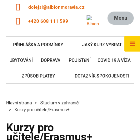
dolejsi@albionmoravia.cz
Menu
+420 608 111 599
PŘIHLÁŠKA A PODMÍNKY
JAKÝ KURZ VYBRAT
UBYTOVÁNÍ
DOPRAVA
POJIŠTĚNÍ
COVID 19 A VÍZA
ZPŮSOB PLATBY
DOTAZNÍK SPOKOJENOSTI
Hlavní strana
Studium v zahraničí
Kurzy pro učitele/Erasmus+
Kurzy pro
učitele/Erasmus+