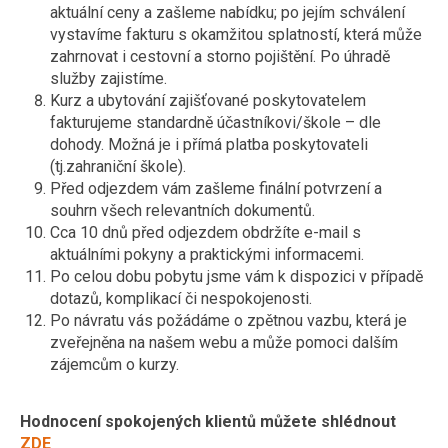
aktuální ceny a zašleme nabídku; po jejím schválení
vystavíme fakturu s okamžitou splatností, která může
zahrnovat i cestovní a storno pojištění. Po úhradě
služby zajistíme.
Kurz a ubytování zajišťované poskytovatelem
fakturujeme standardně účastníkovi/škole – dle
dohody. Možná je i přímá platba poskytovateli
(tj.zahraniční škole).
Před odjezdem vám zašleme finální potvrzení a
souhrn všech relevantních dokumentů.
Cca 10 dnů před odjezdem obdržíte e-mail s
aktuálními pokyny a praktickými informacemi.
Po celou dobu pobytu jsme vám k dispozici v případě
dotazů, komplikací či nespokojenosti.
Po návratu vás požádáme o zpětnou vazbu, která je
zveřejněna na našem webu a může pomoci dalším
zájemcům o kurzy.
Hodnocení spokojených klientů můžete shlédnout
ZDE