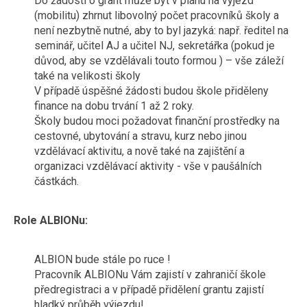
Do žádosti o grant může být v plánu na výjezd
(mobilitu) zhrnut libovolný počet pracovníků školy a
není nezbytně nutné, aby to byl jazyká: např. ředitel na
seminář, učitel AJ a učitel NJ, sekretářka (pokud je
důvod, aby se vzdělávali touto formou ) – vše záleží
také na velikosti školy
V případě úspěšné žádosti budou škole přiděleny
finance na dobu trvání 1 až 2 roky.
Školy budou moci požadovat finanční prostředky na
cestovné, ubytování a stravu, kurz nebo jinou
vzdělávací aktivitu, a nově také na zajištění a
organizaci vzdělávací aktivity - vše v paušálních
částkách.
Role ALBIONu:
ALBION bude stále po ruce !
Pracovník ALBIONu Vám zajistí v zahraničí škole
předregistraci a v případě přidělení grantu zajistí
hladký průběh výjezdu!