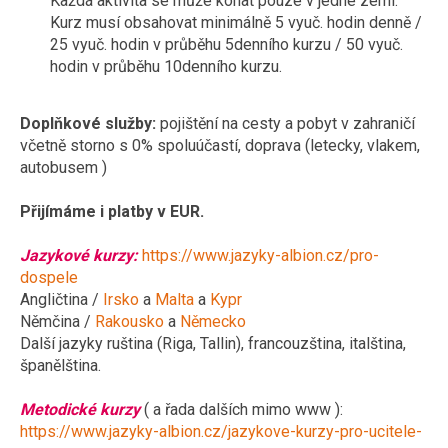
Každá aktivita se může konat pouze v jedné zemi.
Kurz musí obsahovat minimálně 5 vyuč. hodin denně /
25 vyuč. hodin v průběhu 5denního kurzu / 50 vyuč.
hodin v průběhu 10denního kurzu.
Doplňkové služby:
pojištění na cesty a pobyt v zahraničí
včetně storno s 0% spoluúčastí, doprava (letecky, vlakem,
autobusem )
Přijímáme i platby v EUR.
Jazykové kurzy:
https://www.jazyky-albion.cz/pro-
dospele
Angličtina /
Irsko
a
Malta
a
Kypr
Němčina /
Rakousko
a
Německo
Další jazyky ruština (Riga, Tallin), francouzština, italština,
španělština.
Metodické kurzy
( a řada dalších mimo www ):
https://www.jazyky-albion.cz/jazykove-kurzy-pro-ucitele-