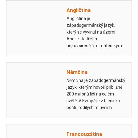
Angličtina
Angličtina je
západogermánský jazyk,
který se vyvinul na území
Anglie. Je třetím
nejrozšířenějším mateřským
jazykem na světě.
Němčina
Němčina je západogermánský
jazyk, kterým hovoří přibližně
200 milionů lidí na celém
světě. V Evropě je z hlediska
počtu rodilých mluvčích
němčina s asi 100 mil.
mluvčími…
Francouzština