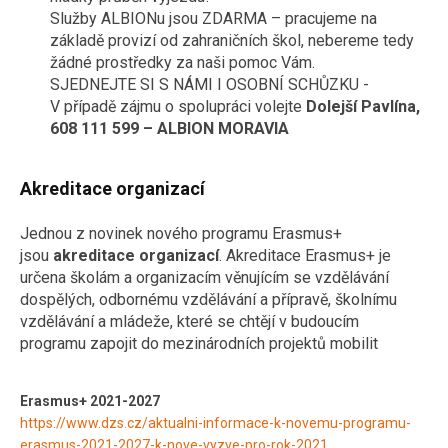
Služby ALBIONu jsou ZDARMA – pracujeme na
základě provizí od zahraničních škol, nebereme tedy
žádné prostředky za naši pomoc Vám.
SJEDNEJTE SI S NÁMI I OSOBNÍ SCHŮZKU -
V případě zájmu o spolupráci volejte
Dolejší Pavlína,
608 111 599 – ALBION MORAVIA
Akreditace organizací
Jednou z novinek nového programu Erasmus+
jsou
akreditace organizací
. Akreditace Erasmus+ je
určena školám a organizacím věnujícím se vzdělávání
dospělých, odbornému vzdělávání a přípravě, školnímu
vzdělávání a mládeže, které se chtějí v budoucím
programu zapojit do mezinárodních projektů mobilit
Erasmus+ 2021-2027
https://www.dzs.cz/aktualni-informace-k-novemu-programu-
erasmus-2021-2027-k-nove-vyzve-pro-rok-2021