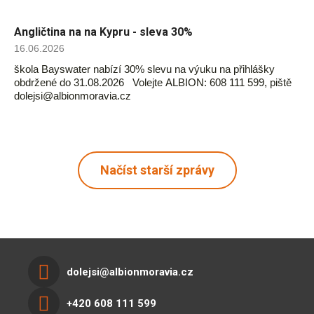
Angličtina na na Kypru - sleva 30%
16.06.2026
škola Bayswater nabízí 30% slevu na výuku na přihlášky
obdržené do 31.08.2026 Volejte ALBION: 608 111 599, piště
dolejsi@albionmoravia.cz
Načíst starší zprávy
dolejsi@albionmoravia.cz
+420 608 111 599