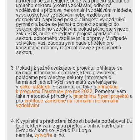
na kterou se zaměřujete, bude váš projekt spadat do
určitého sektoru (školní vzdělávání, odborné
vzdělávání a příprava, neformální vzdělávání mládeže,
vysokoškolské vzdělávání nebo vzdělávání
dospělých). Například pokud plánujete výjezd žáků
gymnázia, bude se jednat o projekt spadající do
sektoru školního vzdělávání; pokud plánujete výjezd
žáků SOŠ, bude se jednat o projekt spadající do
sektoru odborného vzdělávání a přípravy. V případě
schválení vaší žádosti vám bude přidělen pro
konzultace odborný referent právě z příslušného
sektoru.
Pokud již vážně uvažujete o projektu, přihlaste se
na naše informační semináře, které pravidelně
pořádáme pro všechny sektory. Informace o
termínech jednotlivých seminářů zveřejňujeme
v
sekci události
. Seznamte se také s
příručkou
k programu Erasmus+ pro rok 2022
. Pomohou vám
také metodické příručky k
finančnímu řízení projektů
a
pro
instituce zaměřené na formální i neformální
vzdělávání
.
K vyplnění a předložení žádosti budete potřebovat EU
Login, který vám zajistí přístup k online nástrojům
Evropské komise. Pokud EU Login
nemáte,
vytvořte
si ho.