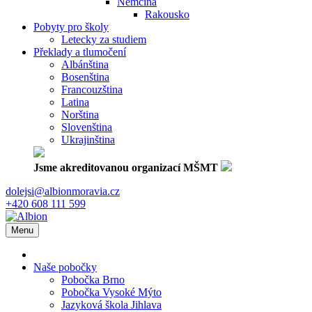
Němčina
Rakousko
Pobyty pro školy
Letecky za studiem
Překlady a tlumočení
Albánština
Bosenština
Francouzština
Latina
Norština
Slovenština
Ukrajinština
Jsme akreditovanou organizací MŠMT
dolejsi@albionmoravia.cz
+420 608 111 599
Menu
Naše pobočky
Pobočka Brno
Pobočka Vysoké Mýto
Jazyková škola Jihlava