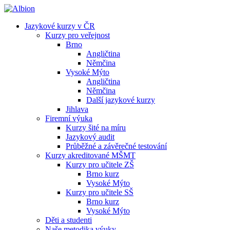
Jazykové kurzy v ČR
Kurzy pro veřejnost
Brno
Angličtina
Němčina
Vysoké Mýto
Angličtina
Němčina
Další jazykové kurzy
Jihlava
Firemní výuka
Kurzy šité na míru
Jazykový audit
Průběžné a závěrečné testování
Kurzy akreditované MŠMT
Kurzy pro učitele ZŠ
Brno kurz
Vysoké Mýto
Kurzy pro učitele SŠ
Brno kurz
Vysoké Mýto
Děti a studenti
Naše metodika výuky