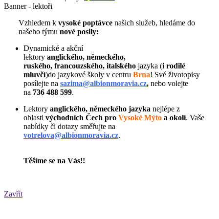
Banner - lektoři
Vzhledem k
vysoké poptávce
našich služeb,
hledáme do
našeho týmu
nové posily:
Dynamické a akční
lektory
anglického, německého,
ruského, francouzského, italského
jazyka (
i rodilé
mluvčí
)do jazykové školy v centru
Brna
! Své životopisy
posílejte na
sazima@albionmoravia.cz
,
nebo volejte
na
736 488 599
.
Lektory
anglického,
německého jazyka
nejlépe z
oblasti
východních
Čech pro
Vysoké Mýto
a okolí
. Vaše
nabídky či dotazy směřujte na
votrelova@albionmoravia.cz
.
Těšíme se na Vás!!
Zavřít