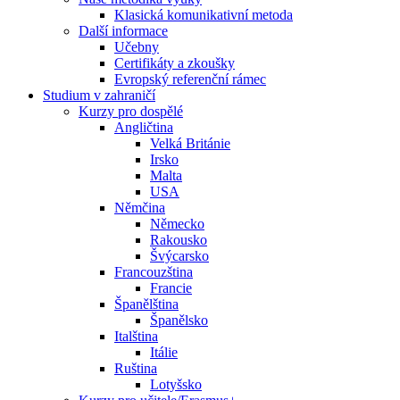
Klasická komunikativní metoda
Další informace
Učebny
Certifikáty a zkoušky
Evropský referenční rámec
Studium v zahraničí
Kurzy pro dospělé
Angličtina
Velká Británie
Irsko
Malta
USA
Němčina
Německo
Rakousko
Švýcarsko
Francouzština
Francie
Španělština
Španělsko
Italština
Itálie
Ruština
Lotyšsko