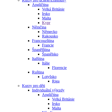
Kurzy pro učitele/Erasmus+
Angličtina
Velká Británie
Irsko
Malta
Kypr
Němčina
Německo
Rakousko
Francouzština
Francie
Španělština
Španělsko
Italština
Itálie
Florencie
Ruština
Lotyšsko
Riga
Kurzy pro děti
Individuální výjezdy
Angličtina
Velká Británie
Irsko
Malta