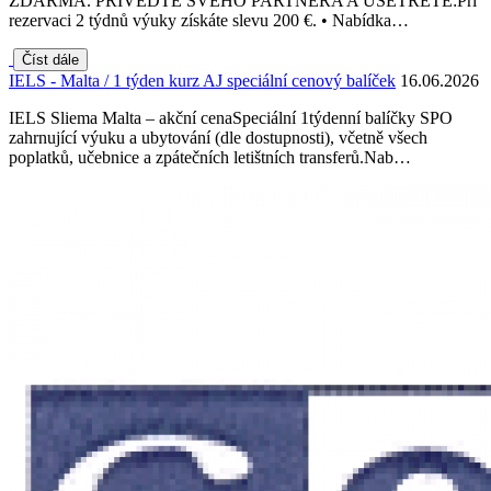
ZDARMA. PŘIVEĎTE SVÉHO PARTNERA A UŠETŘETE:Při
rezervaci 2 týdnů výuky získáte slevu 200 €. • Nabídka…
Číst dále
IELS - Malta / 1 týden kurz AJ speciální cenový balíček
16.06.2026
IELS Sliema Malta – akční cenaSpeciální 1týdenní balíčky SPO
zahrnující výuku a ubytování (dle dostupnosti), včetně všech
poplatků, učebnice a zpátečních letištních transferů.Nab…