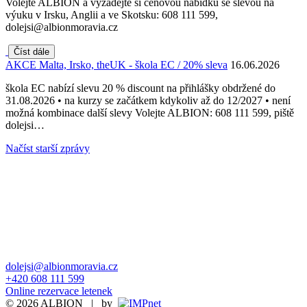
Volejte ALBION a vyžádejte si cenovou nabídku se slevou na
výuku v Irsku, Anglii a ve Skotsku: 608 111 599,
dolejsi@albionmoravia.cz
Číst dále
AKCE Malta, Irsko, theUK - škola EC / 20% sleva
16.06.2026
škola EC nabízí slevu 20 % discount na přihlášky obdržené do
31.08.2026 • na kurzy se začátkem kdykoliv až do 12/2027 • není
možná kombinace další slevy Volejte ALBION: 608 111 599, piště
dolejsi…
Načíst starší zprávy
dolejsi@albionmoravia.cz
+420 608 111 599
Online rezervace letenek
© 2026 ALBION | by