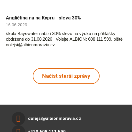
Angličtina na na Kypru - sleva 30%
16.06.2026
škola Bayswater nabízí 30% slevu na výuku na přihlášky
obdržené do 31.08.2026 Volejte ALBION: 608 111 599, piště
dolejsi@albionmoravia.cz
Načíst starší zprávy
dolejsi@albionmoravia.cz
+420 608 111 599