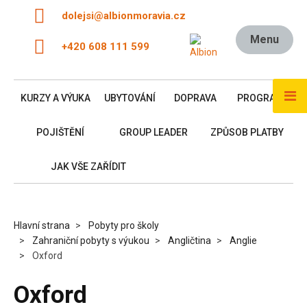
dolejsi@albionmoravia.cz
Menu
+420 608 111 599
KURZY A VÝUKA
UBYTOVÁNÍ
DOPRAVA
PROGRAM
POJIŠTĚNÍ
GROUP LEADER
ZPŮSOB PLATBY
JAK VŠE ZAŘÍDIT
Hlavní strana
Pobyty pro školy
Zahraniční pobyty s výukou
Angličtina
Anglie
Oxford
Oxford