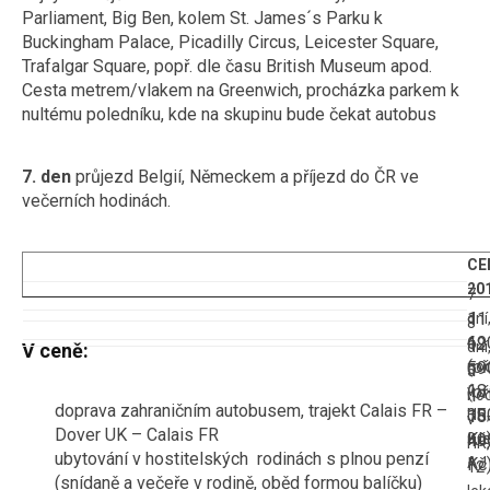
Parliament, Big Ben, kolem St. James´s Parku k
Buckingham Palace, Picadilly Circus, Leicester Square,
Trafalgar Square, popř. dle času British Museum apod.
Cesta metrem/vlakem na Greenwich, procházka parkem k
nultému poledníku, kde na skupinu bude čekat autobus
7. den
průjezd Belgií, Německem a příjezd do ČR ve
večerních hodinách.
CE
20
7
11
dní
8
69
4
12
dní
V ceně:
(př
noc
59
5
18
v
(př
noc
doprava zahraničním autobusem, trajekt Calais FR –
35
HR,
18
v
Dover UK – Calais FR
Kč
9 l
49
HR,
ubytování v hostitelských rodinách s plnou penzí
AJ
Kč
12
(snídaně a večeře v rodině, oběd formou balíčku)