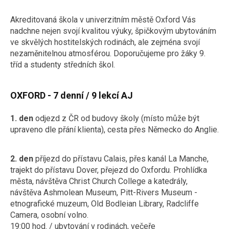
Akreditovaná škola v univerzitním městě Oxford Vás
nadchne nejen svojí kvalitou výuky, špičkovým ubytováním
ve skvělých hostitelských rodinách, ale zejména svojí
nezaměnitelnou atmosférou. Doporučujeme pro žáky 9.
tříd a studenty středních škol.
OXFORD - 7 denní / 9 lekcí AJ
1. den
odjezd z ČR od budovy školy (místo může být
upraveno dle přání klienta), cesta přes Německo do Anglie.
2. den
příjezd do přístavu Calais, přes kanál La Manche,
trajekt do přístavu Dover, přejezd do Oxfordu. Prohlídka
města, návštěva Christ Church College a katedrály,
návštěva Ashmolean Museum, Pitt-Rivers Museum -
etnografické muzeum, Old Bodleian Library, Radcliffe
Camera, osobní volno.
19:00 hod. / ubytování v rodinách, večeře