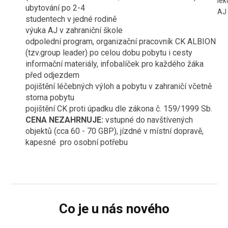
lek
ubytování po 2-4
AJ
studentech v jedné rodině
výuka AJ v zahraniční škole
odpolední program, organizační pracovník CK ALBION
(tzv.group leader) po celou dobu pobytu i cesty
informační materiály, infobalíček pro každého žáka
před odjezdem
pojištění léčebných výloh a pobytu v zahraničí včetně
storna pobytu
pojištění CK proti úpadku dle zákona č. 159/1999 Sb.
CENA NEZAHRNUJE:
vstupné do navštívených
objektů (cca 60 - 70 GBP), jízdné v místní dopravě,
kapesné pro osobní potřebu
Co je u nás nového