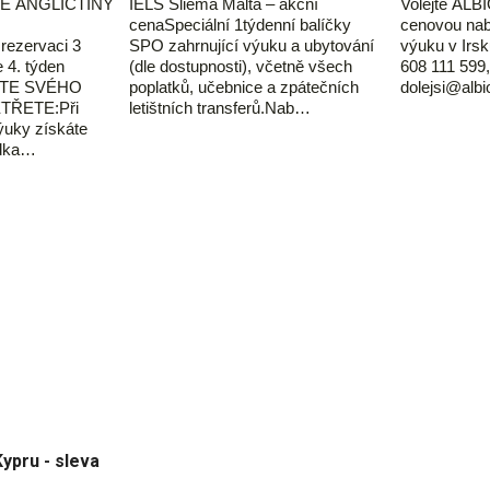
E ANGLIČTINY
IELS Sliema Malta – akční
Volejte ALBI
cenaSpeciální 1týdenní balíčky
cenovou nab
ezervaci 3
SPO zahrnující výuku a ubytování
výuku v Irsk
 4. týden
(dle dostupnosti), včetně všech
608 111 599,
ĎTE SVÉHO
poplatků, učebnice a zpátečních
dolejsi@alb
TŘETE:Při
letištních transferů.Nab…
ýuky získáte
ídka…
Kypru - sleva