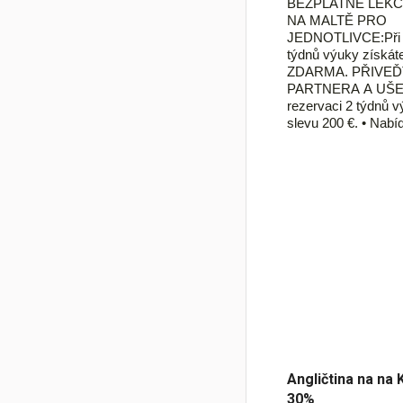
BEZPLATNÉ LEKC
NA MALTĚ PRO
JEDNOTLIVCE:Při r
týdnů výuky získáte
ZDARMA. PŘIVE
PARTNERA A UŠE
rezervaci 2 týdnů v
slevu 200 €. • Nab
Angličtina na na 
30%