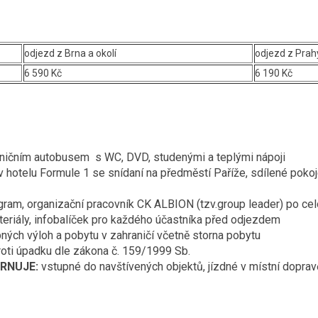
odjezd z Brna a okolí
odjezd z Prahy
6 590 Kč
6 190 Kč
ničním autobusem s WC, DVD, studenými a teplými nápoji
v hotelu Formule 1 se snídaní na předměstí Paříže, sdílené poko
gram, organizační pracovník CK ALBION (tzv.group leader) po cel
teriály, infobalíček pro každého účastníka před odjezdem
bných výloh a pobytu v zahraničí včetně storna pobytu
proti úpadku dle zákona č. 159/1999 Sb.
RNUJE:
vstupné do navštívených objektů, jízdné v místní dopra