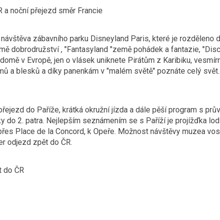
 a noční přejezd směr Francie
návštěva zábavního parku Disneyland Paris, které je rozděleno do
mě dobrodružství , "Fantasyland "země pohádek a fantazie, "Dis
 domě v Evropě, jen o vlásek uniknete Pirátům z Karibiku, vesmí
mů a blesků a díky panenkám v "malém světě" poznáte celý svět...
přejezd do Paříže, krátká okružní jízda a dále pěší program s pr
šky do 2. patra. Nejlepším seznámením se s Paříží je projížďka l
es Place de la Concord, k Opeře. Možnost návštěvy muzea vosko
er odjezd zpět do ČR.
ět do ČR