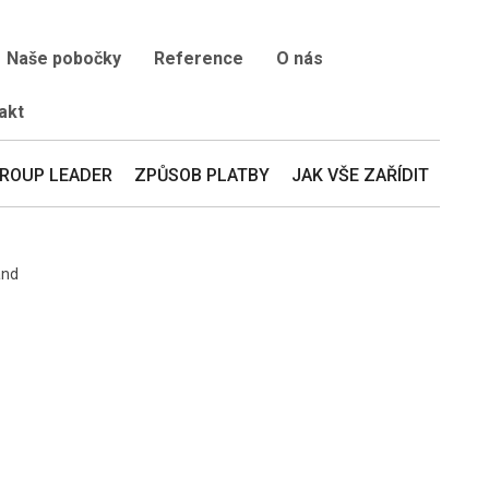
Naše pobočky
Reference
O nás
akt
ROUP LEADER
ZPŮSOB PLATBY
JAK VŠE ZAŘÍDIT
and