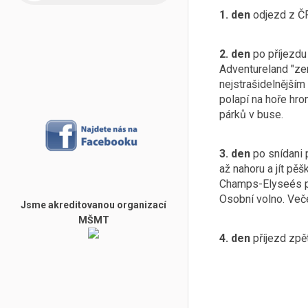
1. den
odjezd z ČR
2. den
po příjezdu 
Adventureland "ze
nejstrašidelnějším
polapí na hoře hro
párků v buse.
3. den
po snídani 
až nahoru a jít pě
Champs-Elyseés př
Osobní volno. Več
Jsme akreditovanou organizací
MŠMT
4. den
příjezd zp