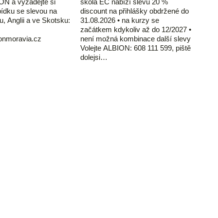
ON a vyžádejte si
škola EC nabízí slevu 20 %
ídku se slevou na
discount na přihlášky obdržené do
u, Anglii a ve Skotsku:
31.08.2026 • na kurzy se
začátkem kdykoliv až do 12/2027 •
ionmoravia.cz
není možná kombinace další slevy
Volejte ALBION: 608 111 599, piště
dolejsi…