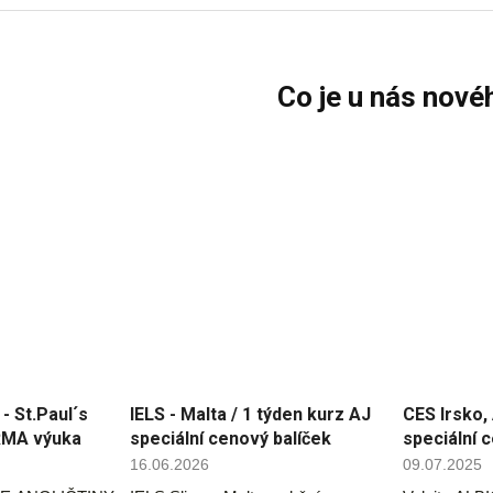
Co je u nás nové
 St.Paul´s
IELS - Malta / 1 týden kurz AJ
CES Irsko, 
RMA výuka
speciální cenový balíček
speciální 
16.06.2026
09.07.2025