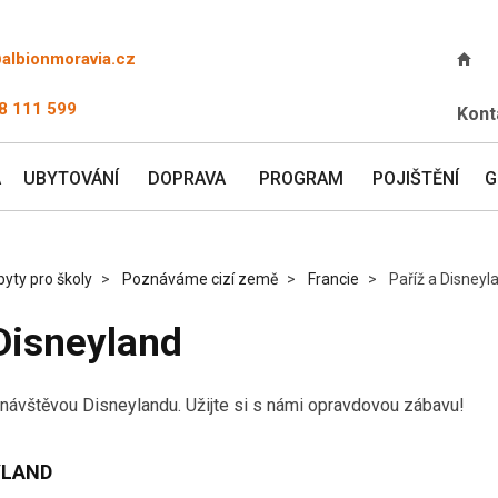
@albionmoravia.cz
8 111 599
Kont
A
UBYTOVÁNÍ
DOPRAVA
PROGRAM
POJIŠTĚNÍ
G
yty pro školy
Poznáváme cizí země
Francie
Paříž a Disneyl
 Disneyland
 návštěvou Disneylandu. Užijte si s námi opravdovou zábavu!
EYLAND