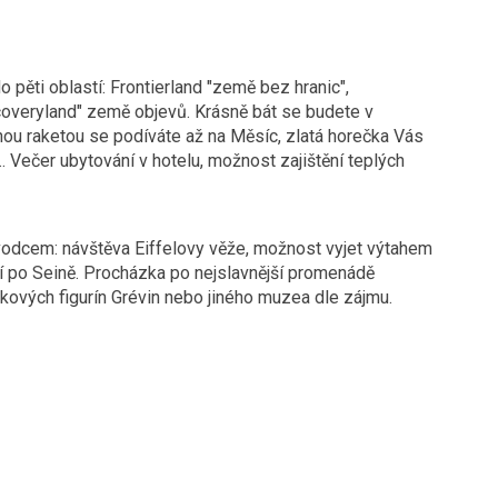
 pěti oblastí: Frontierland "země bez hranic",
coveryland" země objevů. Krásně bát se budete v
rnou raketou se podíváte až na Měsíc, zlatá horečka Vás
 Večer ubytování v hotelu, možnost zajištění teplých
ůvodcem: návštěva Eiffelovy věže, možnost vyjet výtahem
odí po Seině. Procházka po nejslavnější promenádě
vých figurín Grévin nebo jiného muzea dle zájmu.