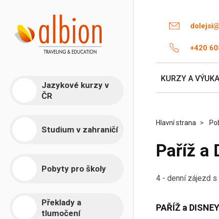
dolejsi
+420 60
KURZY A VÝUK
Jazykové kurzy v
ČR
Hlavní strana
Pob
Studium v zahraničí
Paříž a
Pobyty pro školy
4 - denní zájezd s
Překlady a
PAŘÍŽ a DISN
tlumočení