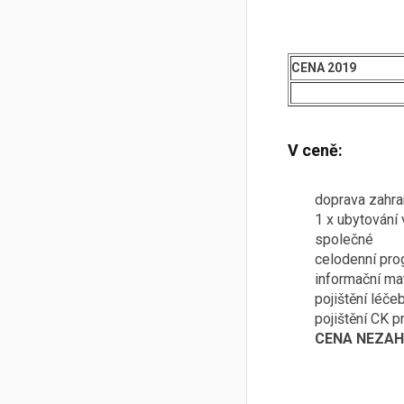
CENA 2019
V ceně:
doprava zahra
1 x ubytování 
společné
celodenní pro
informační ma
pojištění léče
pojištění CK 
CENA NEZAH