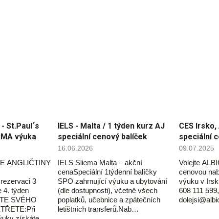
 St.Paul´s
IELS - Malta / 1 týden kurz AJ
CES Irsko, 
RMA výuka
speciální cenový balíček
speciální 
16.06.2026
09.07.2025
E ANGLIČTINY
IELS Sliema Malta – akční
Volejte ALBI
cenaSpeciální 1týdenní balíčky
cenovou nab
ezervaci 3
SPO zahrnující výuku a ubytování
výuku v Irsk
 4. týden
(dle dostupnosti), včetně všech
608 111 599,
ĎTE SVÉHO
poplatků, učebnice a zpátečních
dolejsi@alb
TŘETE:Při
letištních transferů.Nab…
ýuky získáte