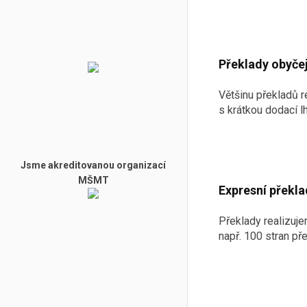
Překlady obyče
Většinu překladů r
s krátkou dodací l
Jsme akreditovanou organizací
MŠMT
Expresní překla
Překlady realizuje
např. 100 stran p