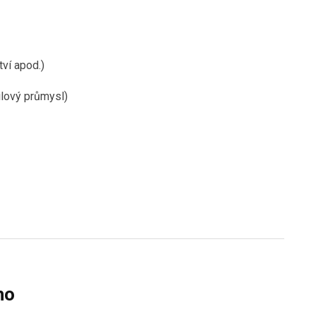
ví apod.)
ilový průmysl)
ho