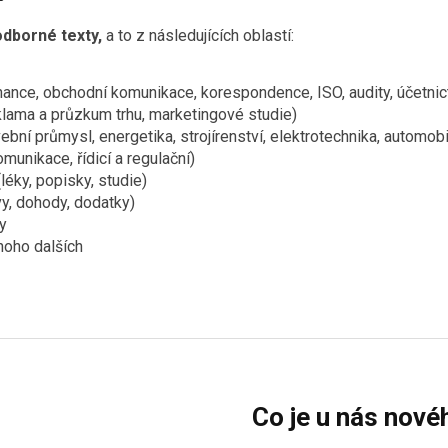
odborné texty,
a to z následujících oblastí:
nance, obchodní komunikace, korespondence, ISO, audity, účetnict
klama a průzkum trhu, marketingové studie)
ební průmysl, energetika, strojírenství, elektrotechnika, automob
komunikace, řídicí a regulační)
(léky, popisky, studie)
y, dohody, dodatky)
y
noho dalších
Co je u nás nové