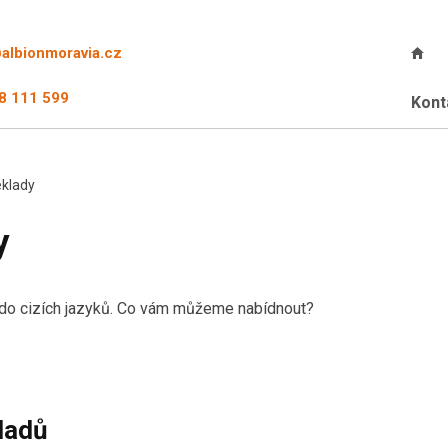
@albionmoravia.cz
8 111 599
Kont
klady
y
do cizích jazyků. Co vám můžeme nabídnout?
ladů