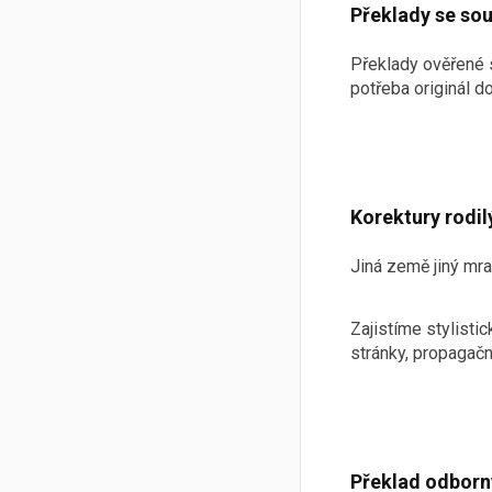
Překlady se so
Překlady ověřené 
potřeba originál 
Korektury rodi
Jiná země jiný mra
Zajistíme stylisti
stránky, propagačn
Překlad odborn