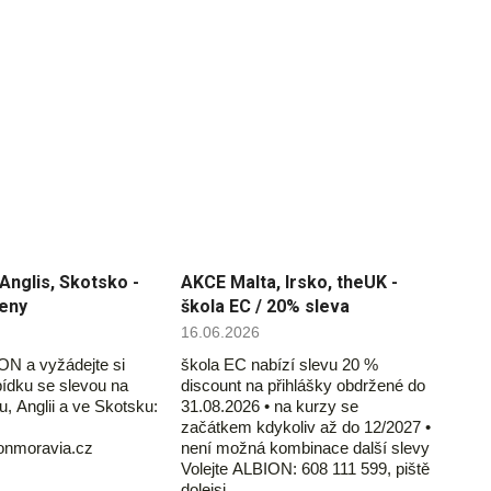
Anglis, Skotsko -
AKCE Malta, Irsko, theUK -
ceny
škola EC / 20% sleva
16.06.2026
ON a vyžádejte si
škola EC nabízí slevu 20 %
ídku se slevou na
discount na přihlášky obdržené do
u, Anglii a ve Skotsku:
31.08.2026 • na kurzy se
začátkem kdykoliv až do 12/2027 •
ionmoravia.cz
není možná kombinace další slevy
Volejte ALBION: 608 111 599, piště
dolejsi…