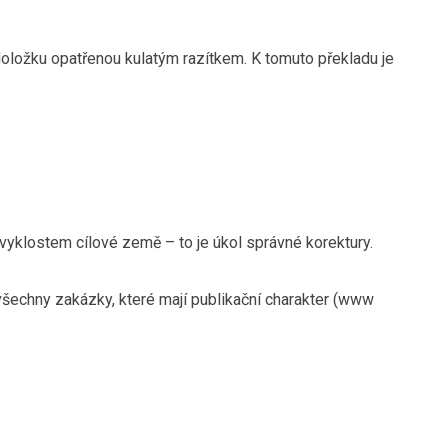
oložku opatřenou kulatým razítkem. K tomuto překladu je
zvyklostem cílové země – to je úkol správné korektury.
 všechny zakázky, které mají publikační charakter (www