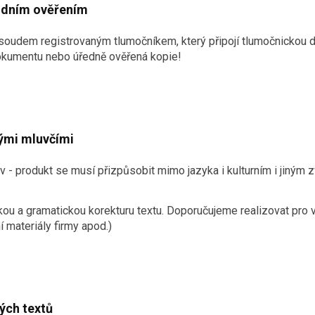
udním ověřením
soudem registrovaným tlumočníkem, který připojí tlumočnickou d
dokumentu nebo úředně ověřená kopie!
lými mluvčími
v - produkt se musí přizpůsobit mimo jazyka i kulturním i jiným 
ckou a gramatickou korekturu textu. Doporučujeme realizovat pro
í materiály firmy apod.)
ých textů