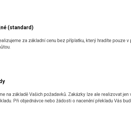
jné (standard)
ealizujeme za základní cenu bez příplatku, který hradíte pouze 
hůtou.
dy
me na základě Vašich požadavků. Zakázky lze ale realizovat jen
řekladu. Při objednávce nebo žádosti o nacenění překladu Vás bu