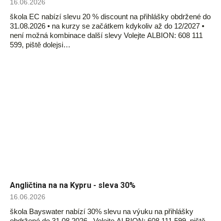
16.06.2026
škola EC nabízí slevu 20 % discount na přihlášky obdržené do
31.08.2026 • na kurzy se začátkem kdykoliv až do 12/2027 •
není možná kombinace další slevy Volejte ALBION: 608 111
599, piště dolejsi…
Angličtina na na Kypru - sleva 30%
16.06.2026
škola Bayswater nabízí 30% slevu na výuku na přihlášky
obdržené do 31.08.2026 Volejte ALBION: 608 111 599, piště