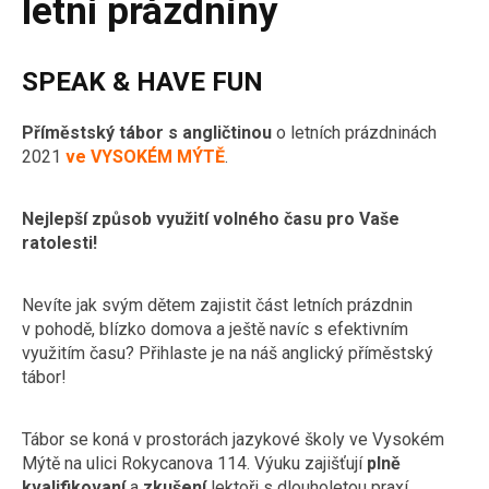
letní prázdniny
SPEAK & HAVE FUN
Příměstský tábor s angličtinou
o letních prázdninách
2021
ve VYSOKÉM MÝTĚ
.
Nejlepší způsob využití volného času pro Vaše
ratolesti!
Nevíte jak svým dětem zajistit část letních prázdnin
v pohodě, blízko domova a ještě navíc s efektivním
využitím času? Přihlaste je na náš anglický příměstský
tábor!
Tábor se koná v prostorách jazykové školy ve Vysokém
Mýtě na ulici Rokycanova 114. Výuku zajišťují
plně
kvalifikovaní
a
zkušení
lektoři s dlouholetou praxí.