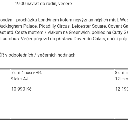
rat do rodin, večeře
Londýn - procházka Londýnem kolem nejvýznamnějších míst: West
ckingham Palace, Picadilly Circus, Leicester Square, Covent Gar
st atd. Cesta metrem / vlakem na Greenwich, pohled na Cutty Sa
 autobus. Večer přejezd do přístavu Dover do Calais, noční průj
ČR v odpoledních / večerních hodinách
7 dní, 4 noci v HR,
8 dní, 5
9 lekcí AJ
12 lekc
10 990 Kč
12 19