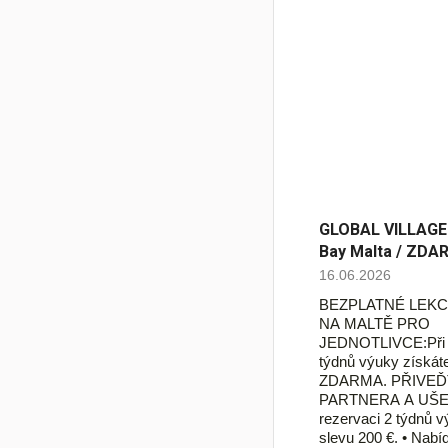
GLOBAL VILLAGE -
Bay Malta / ZDA
16.06.2026
BEZPLATNÉ LEKC
NA MALTĚ PRO
JEDNOTLIVCE:Při r
týdnů výuky získáte
ZDARMA. PŘIVE
PARTNERA A UŠE
rezervaci 2 týdnů v
slevu 200 €. • Nab