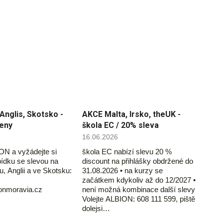
Anglis, Skotsko -
AKCE Malta, Irsko, theUK -
ceny
škola EC / 20% sleva
16.06.2026
ON a vyžádejte si
škola EC nabízí slevu 20 %
ídku se slevou na
discount na přihlášky obdržené do
u, Anglii a ve Skotsku:
31.08.2026 • na kurzy se
začátkem kdykoliv až do 12/2027 •
ionmoravia.cz
není možná kombinace další slevy
Volejte ALBION: 608 111 599, piště
dolejsi…