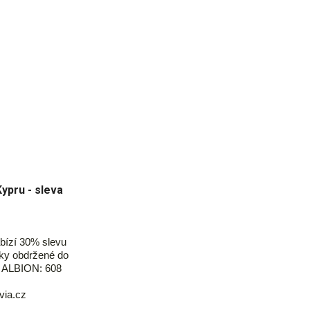
Kypru - sleva
bízí 30% slevu
šky obdržené do
e ALBION: 608
via.cz