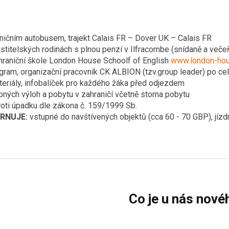
ničním autobusem, trajekt Calais FR – Dover UK – Calais FR
stitelských rodinách s plnou penzí v Ilfracombe (snídaně a večeř
hraniční škole London House Schoolf of English
www.london-hou
gram, organizační pracovník CK ALBION (tzv.group leader) po ce
teriály, infobalíček pro každého žáka před odjezdem
bných výloh a pobytu v zahraničí včetně storna pobytu
roti úpadku dle zákona č. 159/1999 Sb.
RNUJE:
vstupné do navštívených objektů (cca 60 - 70 GBP), jíz
Co je u nás nové