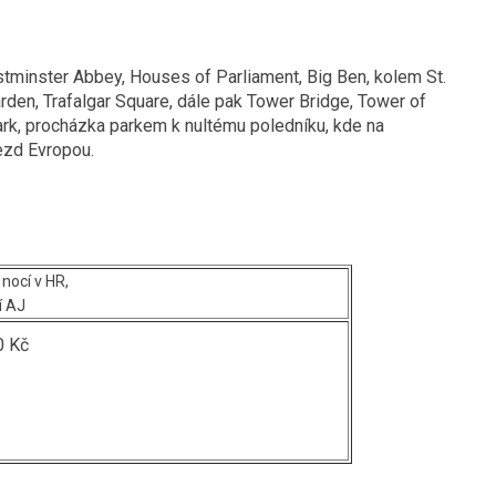
minster Abbey, Houses of Parliament, Big Ben, kolem St.
den, Trafalgar Square, dále pak Tower Bridge, Tower of
rk, procházka parkem k nultému poledníku, kde na
ezd Evropou.
 nocí v HR,
í AJ
0 Kč