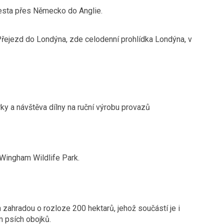
cesta přes Německo do Anglie.
 Přejezd do Londýna, zde celodenní prohlídka Londýna, v
yka / 3 lekce
 a ponorky a návštěva dílny na ruční výrobu provazů
arku Wildwood nebo Wingham Wildlife Park.
zahradou o rozloze 200 hektarů, jehož součástí je i
a VIII. V objektu je muzeum psích obojků.