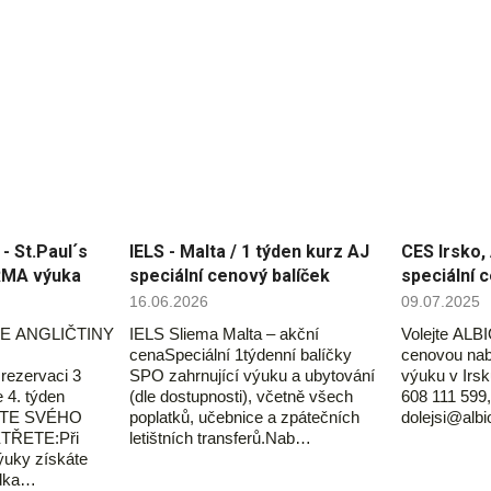
 St.Paul´s
IELS - Malta / 1 týden kurz AJ
CES Irsko, 
RMA výuka
speciální cenový balíček
speciální 
16.06.2026
09.07.2025
E ANGLIČTINY
IELS Sliema Malta – akční
Volejte ALBI
cenaSpeciální 1týdenní balíčky
cenovou nab
ezervaci 3
SPO zahrnující výuku a ubytování
výuku v Irsk
 4. týden
(dle dostupnosti), včetně všech
608 111 599,
ĎTE SVÉHO
poplatků, učebnice a zpátečních
dolejsi@alb
TŘETE:Při
letištních transferů.Nab…
ýuky získáte
ídka…