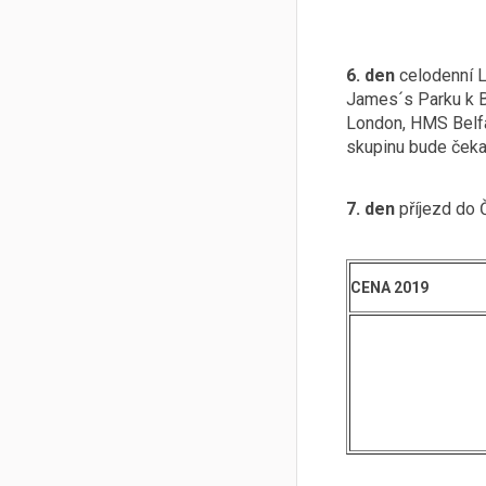
19:00 náv
6. den
celodenní 
James´s Parku k Bu
London, HMS Belfa
skupinu bude čekat
7. den
příjezd do 
CENA 2019