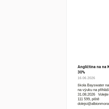
Angličtina na na 
30%
16.06.2026
škola Bayswater na
na výuku na přihlá
31.08.2026 Volejt
111 599, piště
dolejsi@albionmora