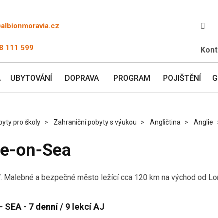
@albionmoravia.cz
8 111 599
Kont
A
UBYTOVÁNÍ
DOPRAVA
PROGRAM
POJIŠTĚNÍ
G
yty pro školy
Zahraniční pobyty s výukou
Angličtina
Anglie
e-on-Sea
. Malebné a bezpečné město ležící cca 120 km na východ od Lo
EA - 7 denní / 9 lekcí AJ