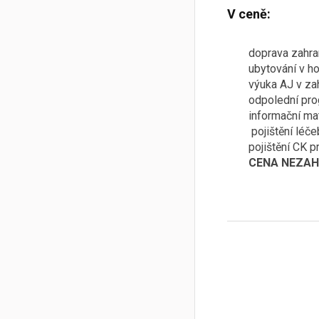
V ceně:
doprava zahra
ubytování v ho
výuka AJ v za
odpolední pro
informační ma
pojištění léče
pojištění CK p
CENA NEZAH