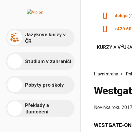
dolejsi
+420 60
Jazykové kurzy v
ČR
KURZY A VÝUK
Studium v zahraničí
Hlavní strana
Pob
Pobyty pro školy
Westgat
Překlady a
Novinka roku 2017
tlumočení
WESTGATE-ON- S