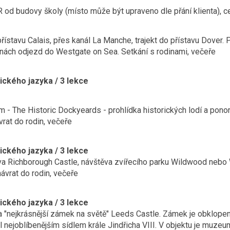
 od budovy školy (místo může být upraveno dle přání klienta), 
řístavu Calais, přes kanál La Manche, trajekt do přístavu Dover.
nách odjezd do Westgate on Sea. Setkání s rodinami, večeře
ka anglického jaz
m - The Historic Dockyeards - prohlídka historických lodí
do rodin, večeře
ického jazyka / 3 lekce
štěva Richborough Castle, návštěva zvířecího p
 do rodin, večeře
ického jazyka / 3 lekce
 "nejkrásnější zámek na světě" Leeds Castle. Zámek je obklopen 
ě a byl nejoblíbenějším sídlem krále Jindřich