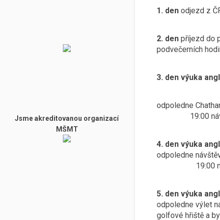
1. den
odjezd z ČR
2. den
příjezd do p
podvečerních hodi
3. den
výu
odpoledne Chatha
19:00 návrat 
Jsme akreditovanou organizací
MŠMT
4. den
výuka angl
odpoledne náv
19:00 návrat
5. den
výuka angl
odpoledne výlet na
golfové hřišt