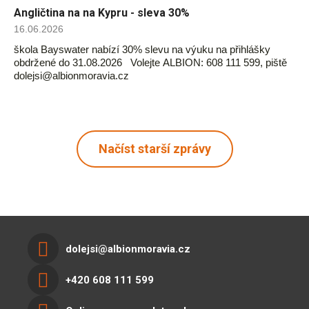
Angličtina na na Kypru - sleva 30%
16.06.2026
škola Bayswater nabízí 30% slevu na výuku na přihlášky
obdržené do 31.08.2026 Volejte ALBION: 608 111 599, piště
dolejsi@albionmoravia.cz
Načíst starší zprávy
dolejsi@albionmoravia.cz
+420 608 111 599