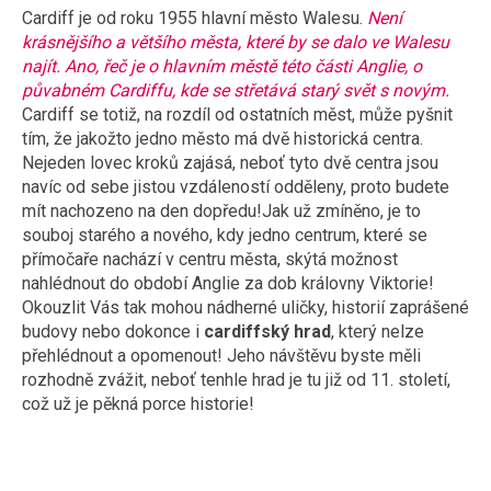
Cardiff je od roku 1955 hlavní město Walesu.
Není
krásnějšího a většího města, které by se dalo ve Walesu
najít. Ano, řeč je o hlavním městě této části Anglie, o
půvabném Cardiffu, kde se střetává starý svět s novým.
Cardiff se totiž, na rozdíl od ostatních měst, může pyšnit
tím, že jakožto jedno město má dvě historická centra.
Nejeden lovec kroků zajásá, neboť tyto dvě centra jsou
navíc od sebe jistou vzdáleností odděleny, proto budete
mít nachozeno na den dopředu!Jak už zmíněno, je to
souboj starého a nového, kdy jedno centrum, které se
přímočaře nachází v centru města, skýtá možnost
nahlédnout do období Anglie za dob královny Viktorie!
Okouzlit Vás tak mohou nádherné uličky, historií zaprášené
budovy nebo dokonce i
cardiffský hrad
, který nelze
přehlédnout a opomenout! Jeho návštěvu byste měli
rozhodně zvážit, neboť tenhle hrad je tu již od 11. století,
což už je pěkná porce historie!