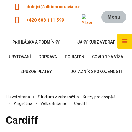
dolejsi@albionmoravia.cz
Menu
+420 608 111 599
PŘIHLÁŠKA A PODMÍNKY
JAKÝ KURZ VYBRAT
UBYTOVÁNÍ
DOPRAVA
POJIŠTĚNÍ
COVID 19 A VÍZA
ZPŮSOB PLATBY
DOTAZNÍK SPOKOJENOSTI
Hlavní strana
Studium v zahraničí
Kurzy pro dospělé
Angličtina
Velká Británie
Cardiff
Cardiff