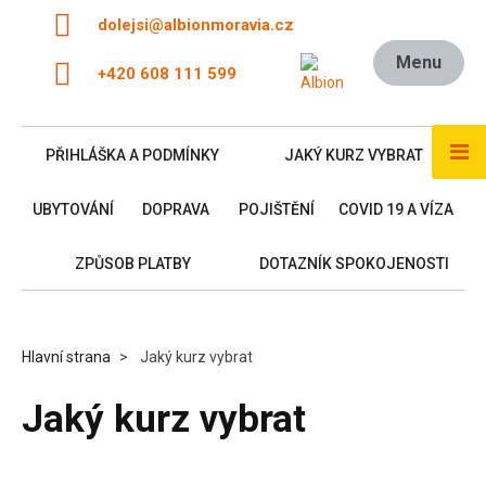
dolejsi@albionmoravia.cz
Menu
+420 608 111 599
PŘIHLÁŠKA A PODMÍNKY
JAKÝ KURZ VYBRAT
UBYTOVÁNÍ
DOPRAVA
POJIŠTĚNÍ
COVID 19 A VÍZA
ZPŮSOB PLATBY
DOTAZNÍK SPOKOJENOSTI
Hlavní strana
Jaký kurz vybrat
Jaký kurz vybrat