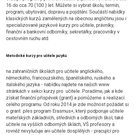
16 do cca 70 (100 ) let. Můžete si vybrat školu, termín,
program, ubytování, dopravu a pojištění. Součástí nabídky
klasických kurzů zaměřených na obecnou angličtinu jsou i
specializované jazykové kurzy pro učitele, právníky,
finanční a bankovní odborníky, sekretářky, pracovníky v
cestovním ruchu atd.
Metodické kurzy pro učitele jazyků
na zahraničních školách pro učitele anglického,
německého, francouzského, španělského, ruského a
italského jazyka - nabídku najdete na našich www
stránkách v sekci kurzy pro učitele. Poradíme, jak a kde
získat finanční příspěvek (grant) a pomůžeme s realizací
celého programu. Od roku 2014 je zde možnost požádat si
o grant přes program Erasmus+, který podporuje učitele
mateřských základních, středních a odborných škol, také
učitele na vyšších odborných šklách, VŠ profesory a
rovněž nevylučuje ani učitele dosplělých - pracující pro