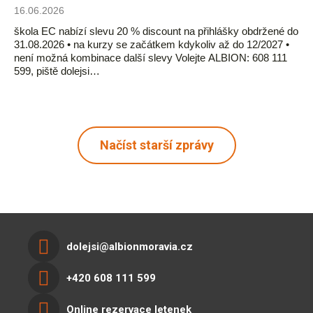
16.06.2026
škola EC nabízí slevu 20 % discount na přihlášky obdržené do
31.08.2026 • na kurzy se začátkem kdykoliv až do 12/2027 •
není možná kombinace další slevy Volejte ALBION: 608 111
599, piště dolejsi…
Načíst starší zprávy
dolejsi@albionmoravia.cz
+420 608 111 599
Online rezervace letenek