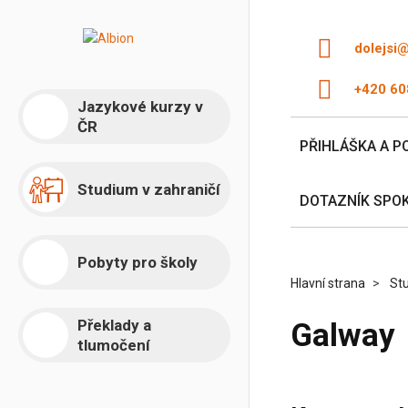
dolejsi
+420 60
Jazykové kurzy v
ČR
PŘIHLÁŠKA A P
Studium v zahraničí
DOTAZNÍK SPO
Pobyty pro školy
Hlavní strana
Stu
Překlady a
Galway
tlumočení