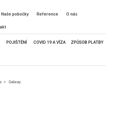
Naše pobočky
Reference
O nás
akt
POJIŠTĚNÍ
COVID 19 A VÍZA
ZPŮSOB PLATBY
o
Galway