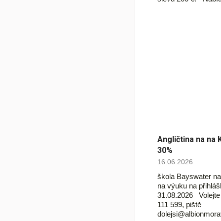
Angličtina na na 
30%
16.06.2026
škola Bayswater na
na výuku na přihlá
31.08.2026 Volejt
111 599, piště
dolejsi@albionmora