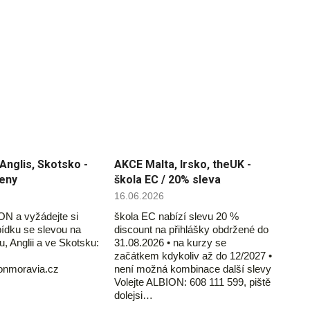
Anglis, Skotsko -
AKCE Malta, Irsko, theUK -
ceny
škola EC / 20% sleva
16.06.2026
ON a vyžádejte si
škola EC nabízí slevu 20 %
ídku se slevou na
discount na přihlášky obdržené do
u, Anglii a ve Skotsku:
31.08.2026 • na kurzy se
začátkem kdykoliv až do 12/2027 •
ionmoravia.cz
není možná kombinace další slevy
Volejte ALBION: 608 111 599, piště
dolejsi…