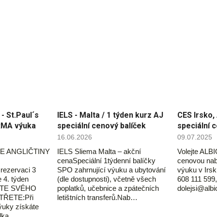
 St.Paul´s
IELS - Malta / 1 týden kurz AJ
CES Irsko, 
RMA výuka
speciální cenový balíček
speciální 
16.06.2026
09.07.2025
E ANGLIČTINY
IELS Sliema Malta – akční
Volejte ALBI
cenaSpeciální 1týdenní balíčky
cenovou nab
ezervaci 3
SPO zahrnující výuku a ubytování
výuku v Irsk
 4. týden
(dle dostupnosti), včetně všech
608 111 599,
ĎTE SVÉHO
poplatků, učebnice a zpátečních
dolejsi@alb
ŘETE:Při
letištních transferů.Nab…
ýuky získáte
ídka…