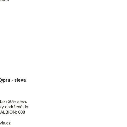
Kypru - sleva
bízí 30% slevu
šky obdržené do
e ALBION: 608
via.cz