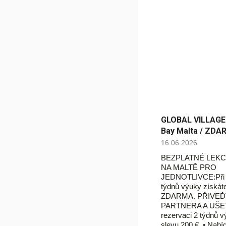
GLOBAL VILLAGE -
Bay Malta / ZDA
16.06.2026
BEZPLATNÉ LEKC
NA MALTĚ PRO
JEDNOTLIVCE:Při r
týdnů výuky získáte
ZDARMA. PŘIVE
PARTNERA A UŠET
rezervaci 2 týdnů v
slevu 200 €. • Nab