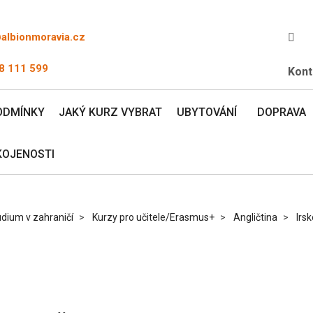
@albionmoravia.cz
8 111 599
Kont
ODMÍNKY
JAKÝ KURZ VYBRAT
UBYTOVÁNÍ
DOPRAVA
KOJENOSTI
dium v zahraničí
Kurzy pro učitele/Erasmus+
Angličtina
Irsk