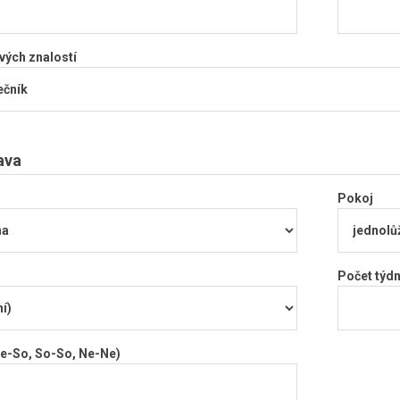
vých znalostí
ava
Pokoj
Počet týd
e-So, So-So, Ne-Ne)