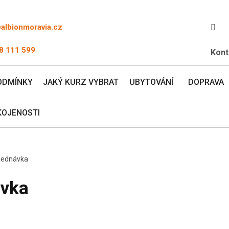
@albionmoravia.cz
8 111 599
Kont
ODMÍNKY
JAKÝ KURZ VYBRAT
UBYTOVÁNÍ
DOPRAVA
KOJENOSTI
jednávka
ávka