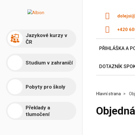
dolejsi
+420 60
Jazykové kurzy v
ČR
PŘIHLÁŠKA A P
Studium v zahraničí
DOTAZNÍK SPO
Pobyty pro školy
Hlavní strana
Ob
Překlady a
Objedn
tlumočení