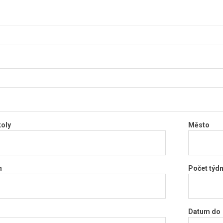
koly
Město
n
Počet týd
Datum do