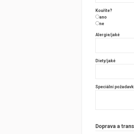
Kouříte?
ano
ne
Alergie/jaké
Diety/jaké
Speciální požadavk
Doprava a trans