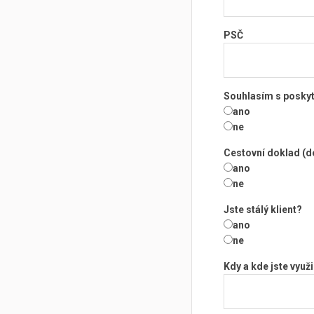
PSČ
Souhlasím s poskytn
ano
ne
Cestovní doklad (d
ano
ne
Jste stálý klient?
ano
ne
Kdy a kde jste využi