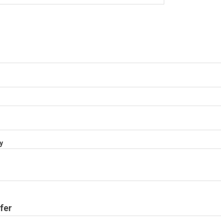
y
fer