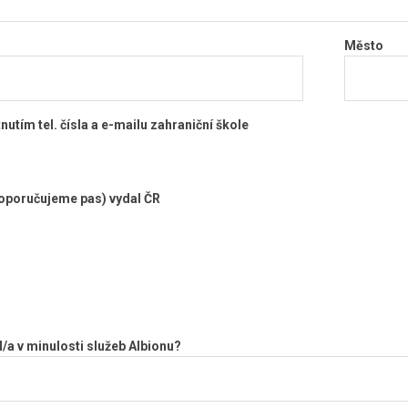
Město
utím tel. čísla a e-mailu zahraniční škole
oporučujeme pas) vydal ČR
l/a v minulosti služeb Albionu?