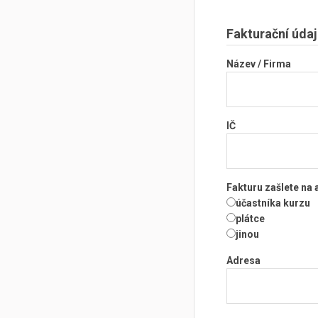
Fakturační údaj
Název / Firma
IČ
Fakturu zašlete na
účastníka kurzu
plátce
jinou
Adresa