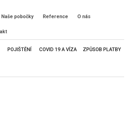
Naše pobočky
Reference
O nás
akt
POJIŠTĚNÍ
COVID 19 A VÍZA
ZPŮSOB PLATBY