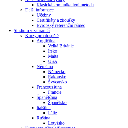
Klasická komunikativní metoda
Další informace
Učebny
Certifikáty a zkoušky
Evropský referenční rámec
Studium v zahraničí
Kurzy pro dospělé
Angličtina
Velká Británie
Irsko
Malta
USA
Němčina
Německo
Rakousko
Švýcarsko
Francouzština
Francie
Španělština
Španělsko
Italština
Itálie
Ruština
Lotyšsko