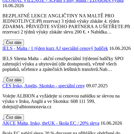
GLOBAL VILLAGE - St.Paul´s Bay Malta / ZDARMA výuka
16.06.2026
BEZPLATNÉ LEKCE ANGLIČTINY NA MALTĚ PRO
JEDNOTLIVCE:Při rezervaci 3 týdnů výuky získáte 4. týden
ZDARMA. PŘIVEĎTE SVÉHO PARTNERA A UŠETŘETE:Při
rezervaci 2 týdnů výuky získáte slevu 200 €. • Nabídka…
Číst dále
IELS - Malta / 1 týden kurz AJ speciální cenový balíček
16.06.2026
IELS Sliema Malta – akční cenaSpeciální 1týdenní balíčky SPO
zahrnující výuku a ubytování (dle dostupnosti), včetně všech
poplatků, učebnice a zpátečních letištních transferů.Nab…
Číst dále
CES Irsko, Anglis, Skotsko - speciální ceny
09.07.2025
Volejte ALBION a vyžádejte si cenovou nabídku se slevou na
výuku v Irsku, Anglii a ve Skotsku: 608 111 599,
dolejsi@albionmoravia.cz
Číst dále
AKCE Malta, Irsko, theUK - škola EC / 20% sleva
16.06.2026
škola EC nabízí slevu 20 % discount na přihlášky obdržené do