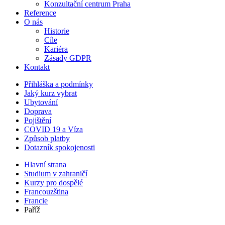
Konzultační centrum Praha
Reference
O nás
Historie
Cíle
Kariéra
Zásady GDPR
Kontakt
Přihláška a podmínky
Jaký kurz vybrat
Ubytování
Doprava
Pojištění
COVID 19 a Víza
Způsob platby
Dotazník spokojenosti
Hlavní strana
Studium v zahraničí
Kurzy pro dospělé
Francouzština
Francie
Paříž