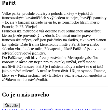
Paříž
Velké parky, proslulé bulváry a pohoda u kávy v typických
francouzských kavárničkách s výhledem na nejzajímavější památky
– to, ale v každém případě nejen to, je romantické hlavní město
Francie, Paříž. Vítejte!
Francouzská metropole vás dostane svou jedinečnou atmosférou,
kterou je zde provoněný i vzduch. Ochutnat musíte pravé
francouzské crêpes, což jsou palačinky na sladko, tak i verzi slanou
tzv. galette. Dáte-li si na kterémkoliv místě v Paříži kávu anebo
sklenku vína, budete mile překvapeni, jelikož Pařížané jsou v tomto
odvětví opravdové jedničky.
Do Paříže se jezdí hlavně za poznáváním. Metropole galského
kohouta je lákadlem nejen pro milovníky umění, kteří mohou
navštívit TOP muzea. Paříž je i městem módy a mluví se o ní také
jako o městě milenců. A není se čemu divit. Už jen symbol Francie,
který se v Paříži nachází, tedy Eiffelova věž, je nezapomenutelným
zážitkem mnoha návštěvníků.
Co je u nás nového
Číst dále