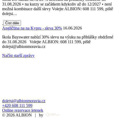
31.08.2026 • na kurzy se začátkem kdykoliv až do 12/2027 • není
možná kombinace další slevy Volejte ALBION: 608 111 599, piště
dolejsi…
Číst dále
Angličtina na na Kypru - sleva 30%
16.06.2026
škola Bayswater nabízí 30% slevu na výuku na přihlášky obdržené
do 31.08.2026 Volejte ALBION: 608 111 599, piště
dolejsi@albionmoravia.cz
Načíst starší zprávy
dolejsi@albionmoravia.cz
+420 608 111 599
Online rezervace letenek
© 2026 ALBION | by