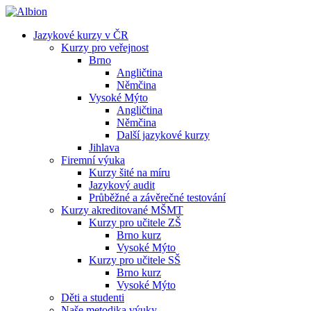
Jazykové kurzy v ČR
Kurzy pro veřejnost
Brno
Angličtina
Němčina
Vysoké Mýto
Angličtina
Němčina
Další jazykové kurzy
Jihlava
Firemní výuka
Kurzy šité na míru
Jazykový audit
Průběžné a závěrečné testování
Kurzy akreditované MŠMT
Kurzy pro učitele ZŠ
Brno kurz
Vysoké Mýto
Kurzy pro učitele SŠ
Brno kurz
Vysoké Mýto
Děti a studenti
Naše metodika výuky