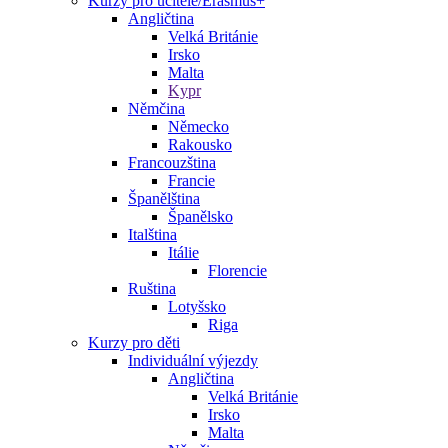
Kurzy pro učitele/Erasmus+
Angličtina
Velká Británie
Irsko
Malta
Kypr
Němčina
Německo
Rakousko
Francouzština
Francie
Španělština
Španělsko
Italština
Itálie
Florencie
Ruština
Lotyšsko
Riga
Kurzy pro děti
Individuální výjezdy
Angličtina
Velká Británie
Irsko
Malta