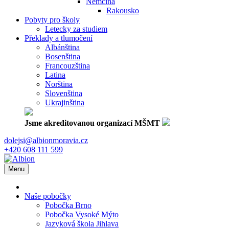
Němčina
Rakousko
Pobyty pro školy
Letecky za studiem
Překlady a tlumočení
Albánština
Bosenština
Francouzština
Latina
Norština
Slovenština
Ukrajinština
Jsme akreditovanou organizací MŠMT
dolejsi@albionmoravia.cz
+420 608 111 599
Menu
Naše pobočky
Pobočka Brno
Pobočka Vysoké Mýto
Jazyková škola Jihlava