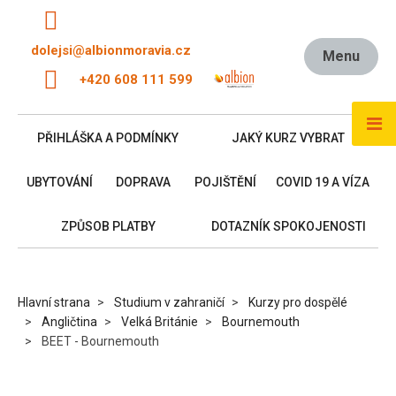
dolejsi@albionmoravia.cz
Menu
+420 608 111 599
PŘIHLÁŠKA A PODMÍNKY
JAKÝ KURZ VYBRAT
UBYTOVÁNÍ
DOPRAVA
POJIŠTĚNÍ
COVID 19 A VÍZA
ZPŮSOB PLATBY
DOTAZNÍK SPOKOJENOSTI
Hlavní strana
Studium v zahraničí
Kurzy pro dospělé
Angličtina
Velká Británie
Bournemouth
BEET - Bournemouth