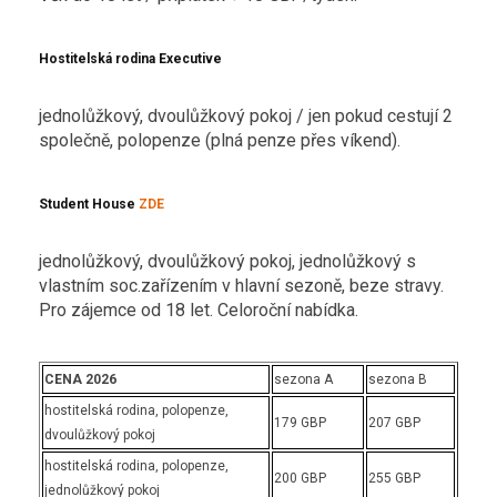
Hostitelská rodina Executive
jednolůžkový, dvoulůžkový pokoj / jen pokud cestují 2
společně, polopenze (plná penze přes víkend).
Student House
ZDE
jednolůžkový, dvoulůžkový pokoj, jednolůžkový s
vlastním soc.zařízením v hlavní sezoně, beze stravy.
Pro zájemce od 18 let. Celoroční nabídka.
CENA 2026
sezona A
sezona B
hostitelská rodina, polopenze,
179 GBP
207 GBP
dvoulůžkový pokoj
hostitelská rodina, polopenze,
200 GBP
255 GBP
jednolůžkový pokoj