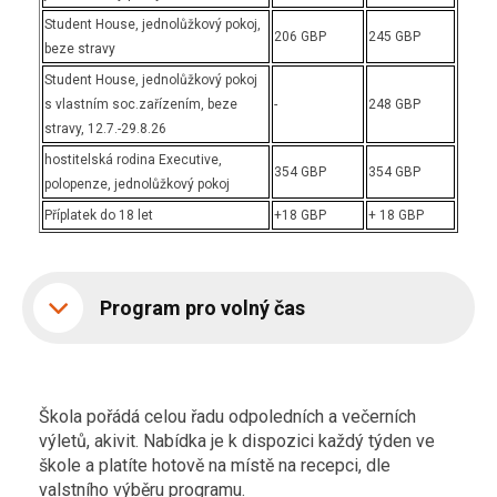
Student House, jednolůžkový pokoj,
206 GBP
245 GBP
beze stravy
Student House, jednolůžkový pokoj
s vlastním soc.zařízením, beze
-
248 GBP
stravy, 12.7.-29.8.26
hostitelská rodina Executive,
354 GBP
354 GBP
polopenze, jednolůžkový pokoj
Příplatek do 18 let
+18 GBP
+ 18 GBP
Program pro volný čas
Škola pořádá celou řadu odpoledních a večerních
výletů, akivit. Nabídka je k dispozici každý týden ve
škole a platíte hotově na místě na recepci, dle
valstního výběru programu.