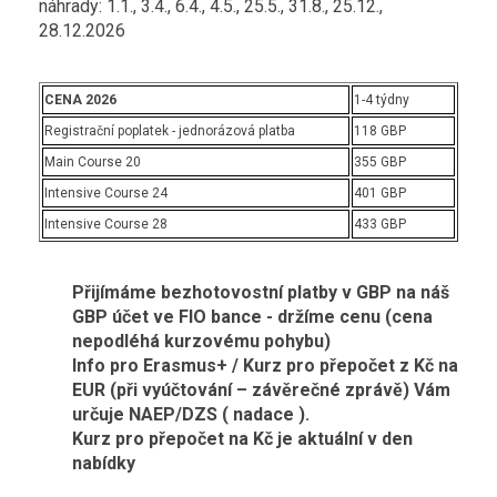
náhrady: 1.1., 3.4., 6.4., 4.5., 25.5., 31.8., 25.12.,
28.12.2026
CENA 2026
1-4 týdny
Registrační poplatek - jednorázová platba
118 GBP
Main Course 20
355 GBP
Intensive Course 24
401 GBP
Intensive Course 28
433 GBP
Přijímáme bezhotovostní platby v GBP na náš
GBP účet ve FIO bance - držíme cenu (cena
nepodléhá kurzovému pohybu)
Info pro Erasmus+ / Kurz pro přepočet z Kč na
EUR (při vyúčtování – závěrečné zprávě) Vám
určuje NAEP/DZS ( nadace ).
Kurz pro přepočet na Kč je aktuální v den
nabídky