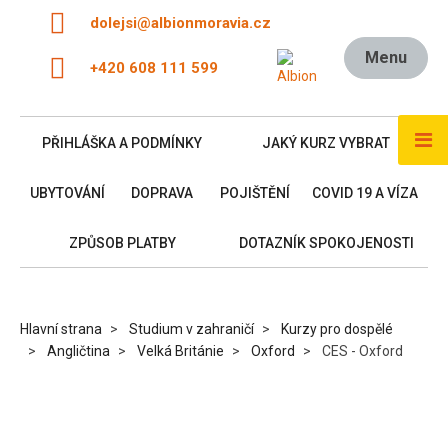
dolejsi@albionmoravia.cz
Menu
+420 608 111 599
PŘIHLÁŠKA A PODMÍNKY
JAKÝ KURZ VYBRAT
UBYTOVÁNÍ
DOPRAVA
POJIŠTĚNÍ
COVID 19 A VÍZA
ZPŮSOB PLATBY
DOTAZNÍK SPOKOJENOSTI
Hlavní strana
Studium v zahraničí
Kurzy pro dospělé
Angličtina
Velká Británie
Oxford
CES - Oxford