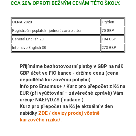
CCA 20% OPROTI BEŽNÝM CENÁM TÉTO ŠKOLY.
CENA 2023
1 týden
Registrační poplatek - jednorázová platba
70 GBP
General English 20
194 GBP
Intensive English 30
273 GBP
Přijímáme bezhotovostní platby v GBP na náš
GBP účet ve FIO bance - držíme cenu (cena
nepodléhá kurzovému pohybu)
Info pro Erasmus+ / Kurz pro přepočet z Kč na
EUR (při vyúčtování – závěrečné zprávě) Vám
určuje NAEP/DZS ( nadace ).
Kurz pro přepočet na Kč je aktuální v den
nabídky
ZDE / devizy prodej včetně
kurzového rizika/.