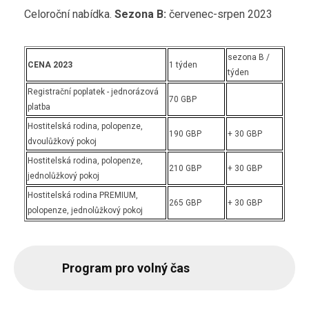
Celoroční nabídka.
Sezona B:
červenec-srpen 2023
sezona B /
CENA 2023
1 týden
týden
Registrační poplatek - jednorázová
70 GBP
platba
Hostitelská rodina, polopenze,
190 GBP
+ 30 GBP
dvoulůžkový pokoj
Hostitelská rodina, polopenze,
210 GBP
+ 30 GBP
jednolůžkový pokoj
Hostitelská rodina PREMIUM,
265 GBP
+ 30 GBP
polopenze, jednolůžkový pokoj
Program pro volný čas