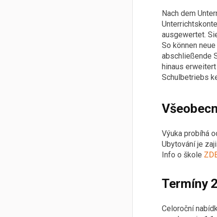
Nach dem Unterr
Unterrichtskont
ausgewertet. Si
So können neue I
abschließende Si
hinaus erweiter
Schulbetriebs k
Všeobec
Výuka probíhá o
Ubytování je za
Info o škole
ZD
Termíny 2
Celoroční nabíd