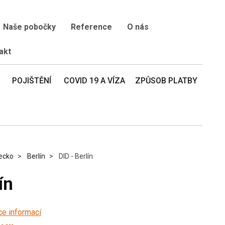
Naše pobočky
Reference
O nás
akt
POJIŠTĚNÍ
COVID 19 A VÍZA
ZPŮSOB PLATBY
ecko
Berlín
DID - Berlín
ín
ce informací