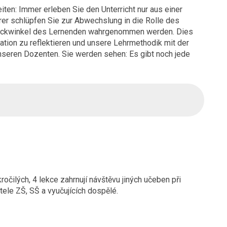
iten: Immer erleben Sie den Unterricht nur aus einer
rer schlüpfen Sie zur Abwechslung in die Rolle des
Blickwinkel des Lernenden wahrgenommen werden. Dies
uation zu reflektieren und unsere Lehrmethodik mit der
unseren Dozenten. Sie werden sehen: Es gibt noch jede
očilých, 4 lekce zahrnují návštěvu jiných učeben při
tele ZŠ, SŠ a vyučujících dospělé.