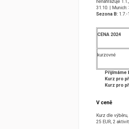
nenahrazuje 1.1., 
31.10. | Munich:
Sezona B:
1.7.-
CENA 2024
kurzovné
Přijímáme 
Kurz pro p
Kurz pro př
V ceně
Kurz dle výběru,
25 EUR, 2 aktivi