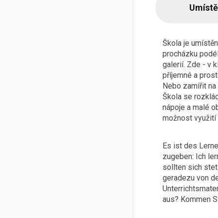
Umístě
Škola je umístěn
procházku podél
galerií. Zde - v
příjemné a prost
Nebo zamířit na 
Škola se rozklád
nápoje a malé ob
možnost využití
Es ist des Lern
zugeben: Ich ler
sollten sich ste
geradezu von de
Unterrichtsmate
aus? Kommen Sie