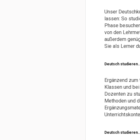
Unser Deutschku
lassen: So studi
Phase besuchen 
von den Lehrmet
außerdem genüge
Sie als Lerner d
Deutsch studieren…
Ergänzend zum t
Klassen und bei 
Dozenten zu stud
Methoden und de
Ergänzungsmater
Unterrichtskont
Deutsch studieren… 