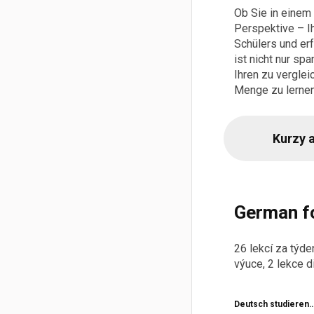
Ob Sie in einem 
Perspektive – I
Schülers und er
ist nicht nur sp
Ihren zu vergle
Menge zu lerne
Kurzy 
German fo
26 lekcí za týde
výuce, 2 lekce d
Deutsch studieren…