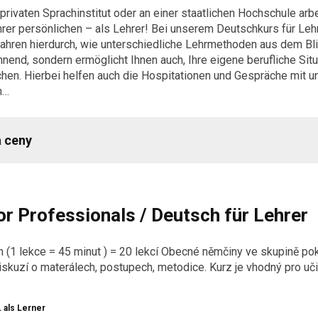
privaten Sprachinstitut oder an einer staatlichen Hochschule arbe
hrer persönlichen – als Lehrer! Bei unserem Deutschkurs für Leh
fahren hierdurch, wie unterschiedliche Lehrmethoden aus dem 
annend, sondern ermöglicht Ihnen auch, Ihre eigene berufliche Sit
ichen. Hierbei helfen auch die Hospitationen und Gespräche mit 
n…
a ceny
r Professionals /
Deutsch für Lehrer
n (1 lekce = 45 minut ) = 20 lekcí Obecné němčiny ve skupině pokr
iskuzí o materálech, postupech, metodice. Kurz je vhodný pro uči
 als Lerner