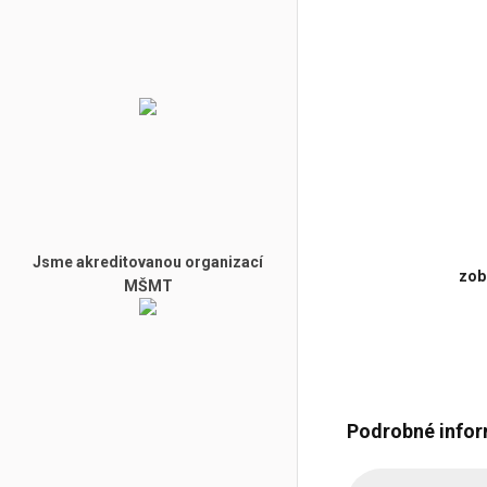
Jsme akreditovanou organizací
zobr
MŠMT
Podrobné info