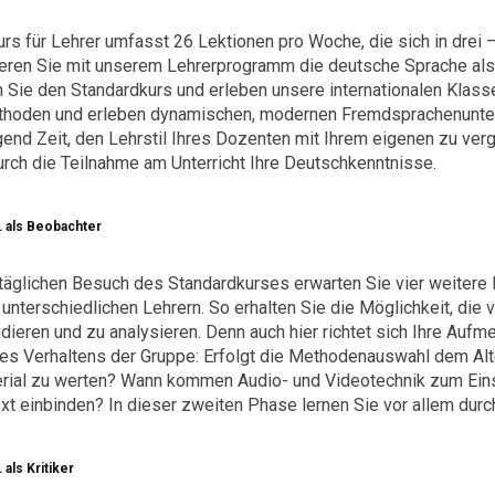
rs für Lehrer umfasst 26 Lektionen pro Woche, die sich in drei
eren Sie mit unserem Lehrerprogramm die deutsche Sprache als Le
Sie den Standardkurs und erleben unsere internationalen Klass
hoden und erleben dynamischen, modernen Fremdsprachenunterri
nd Zeit, den Lehrstil Ihres Dozenten mit Ihrem eigenen zu vergl
urch die Teilnahme am Unterricht Ihre Deutschkenntnisse.
 als Beobachter
äglichen Besuch des Standardkurses erwarten Sie vier weitere L
unterschiedlichen Lehrern. So erhalten Sie die Möglichkeit, die
ieren und zu analysieren. Denn auch hier richtet sich Ihre Aufm
s Verhaltens der Gruppe: Erfolgt die Methodenauswahl dem Alt
ial zu werten? Wann kommen Audio- und Videotechnik zum Einsa
ext einbinden? In dieser zweiten Phase lernen Sie vor allem dur
als Kritiker