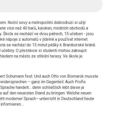
m. Noční sovy a metropolitní dobrodruzi si užijí
ete více než 40 barů, kaváren, módních obchodů a
iny. Škola se nachází ve dvou patrech, 15 učeben - jsou
é nápoje z automatů v jídelně a používat internet.
Škola se nachází do 15 minut pěšky k Braniborské bráně.
cí učebny. O přestávce si studenti mohou zakoupit
hledem na město ze střešní terasy. Ve škole je
bert Schumann fest. Und auch Otto von Bismarck musste
ht widersprechen – ganz im Gegenteil: Auch Profis
Sprache handelt… denn schließlich lebt diese ja
ns auf den neuesten Stand zu bringen: Welche neuen
eht moderner Sprach– unterricht in Deutschland heute
 informieren…