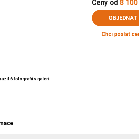
Ceny od
8 100
OBJEDNAT
Chci poslat c
azit 6 fotografií v galerii
rmace