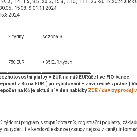
29.3., 1.4., 1.5., 9.5., 20.5., 15.8., 3.10., 1.11., 25.-26.12.2024
a lokál
 30.05., 15.08. & 01.11.2024
16.8.2024
2 týdny
sezona B
750 EUR
+ 35 EUR/týden
bezhotovostní platby v EUR na náš EURúčet ve FIO bance
.
řepočet z Kč na EUR ( při vyúčtování – závěrečné zprávě ) 
epočet na Kč je aktuální v den nabídky
ZDE / devizy prodej 
 2 týdenní program, vstupní dotazník, registrační poplatky, základ
ty za týden, 1 víkendová exkurze (vstupy nejsou v ceně), informa