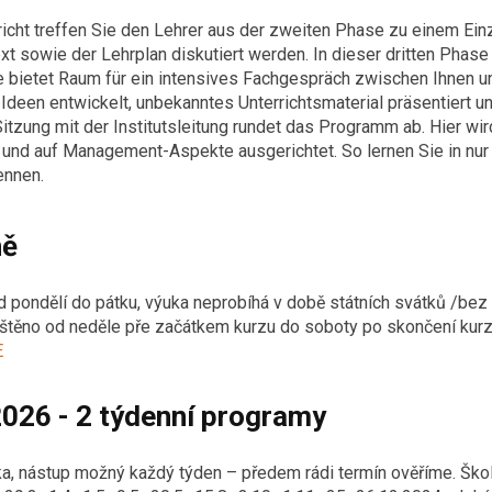
icht treffen Sie den Lehrer aus der zweiten Phase zu einem Ei
ext sowie der Lehrplan diskutiert werden. In dieser dritten Pha
e bietet Raum für ein intensives Fachgespräch zwischen Ihnen 
deen entwickelt, unbekanntes Unterrichtsmaterial präsentiert und
tzung mit der Institutsleitung rundet das Programm ab. Hier wir
t und auf Management-Aspekte ausgerichtet. So lernen Sie in nu
ennen.
ně
d pondělí do pátku, výuka neprobíhá v době státních svátků /bez
jištěno od neděle pře začátkem kurzu do soboty po skončení kurz
E
026 - 2 týdenní programy
ka, nástup možný každý týden – předem rádi termín ověříme. Ško