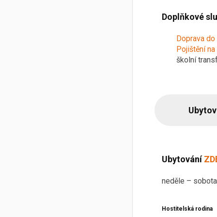
Doplňkové slu
Doprava do 
Pojištění na
školní trans
Ubytov
Ubytování
ZD
neděle – sobota
Hostitelská rodina