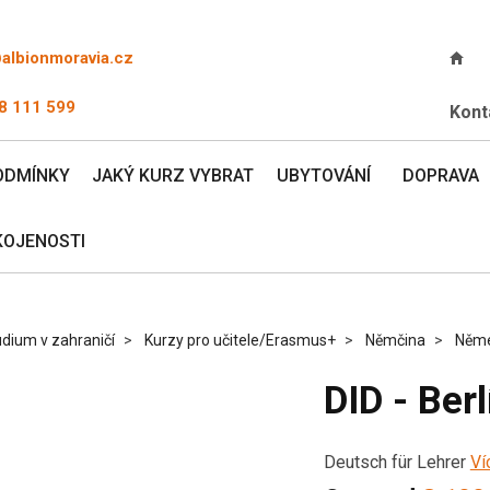
@albionmoravia.cz
8 111 599
Kont
ODMÍNKY
JAKÝ KURZ VYBRAT
UBYTOVÁNÍ
DOPRAVA
KOJENOSTI
dium v zahraničí
Kurzy pro učitele/Erasmus+
Němčina
Něm
DID - Berl
Deutsch für Lehrer
Ví