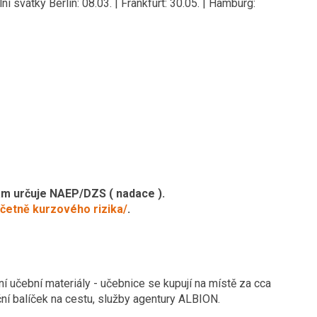
ní svátky Berlin: 08.03. | Frankfurt: 30.05. | Hamburg:
Vám určuje NAEP/DZS ( nadace ).
včetně kurzového rizika/
.
ní učební materiály - učebnice se kupují na místě za cca
ční balíček na cestu, služby agentury ALBION.