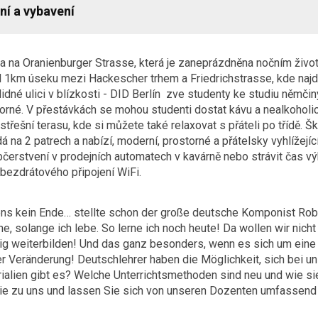
ní a vybavení
a na Oranienburger Strasse, která je zaneprázdněna nočním živote
 1km úseku mezi Hackescher trhem a Friedrichstrasse, kde najd
 klidné ulici v blízkosti - DID Berlín zve studenty ke studiu němč
orné. V přestávkách se mohou studenti dostat kávu a nealkoholick
střešní terasu, kde si můžete také relaxovat s přáteli po třídě. 
á na 2 patrech a nabízí, moderní, prostorné a přátelsky vyhlížejí
čerstvení v prodejních automatech v kavárně nebo strávit čas vý
 bezdrátového připojení WiFi.
ens kein Ende… stellte schon der große deutsche Komponist Ro
ne, solange ich lebe. So lerne ich noch heute! Da wollen wir nic
tig weiterbilden! Und das ganz besonders, wenn es sich um eine 
r Veränderung! Deutschlehrer haben die Möglichkeit, sich bei u
rialien gibt es? Welche Unterrichtsmethoden sind neu und wie si
 zu uns und lassen Sie sich von unseren Dozenten umfassend