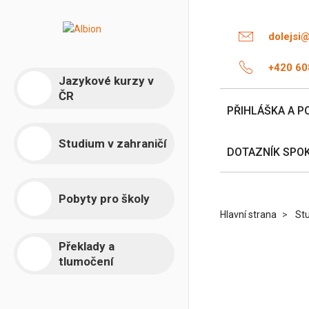
dolejsi
+420 60
Jazykové kurzy v
ČR
PŘIHLÁŠKA A P
Studium v zahraničí
DOTAZNÍK SPO
Pobyty pro školy
Hlavní strana
Stu
Překlady a
tlumočení