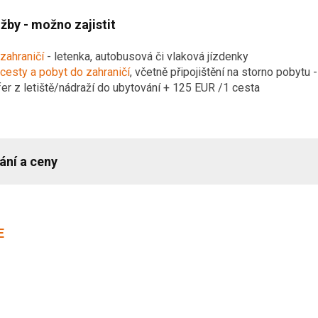
žby - možno zajistit
zahraničí
- letenka, autobusová či vlaková jízdenky
 cesty a pobyt do zahraničí
, včetně připojištění na storno pobytu
fer z letiště/nádraží do ubytování + 125 EUR /1 cesta
ání a ceny
E