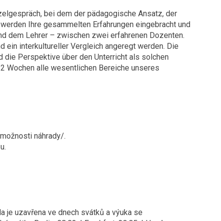
nzelgespräch, bei dem der pädagogische Ansatz, der
se werden Ihre gesammelten Erfahrungen eingebracht und
und dem Lehrer – zwischen zwei erfahrenen Dozenten.
 ein interkultureller Vergleich angeregt werden. Die
d die Perspektive über den Unterricht als solchen
r 2 Wochen alle wesentlichen Bereiche unseres
 možnosti náhrady/.
u.
la je uzavřena ve dnech svátků a výuka se