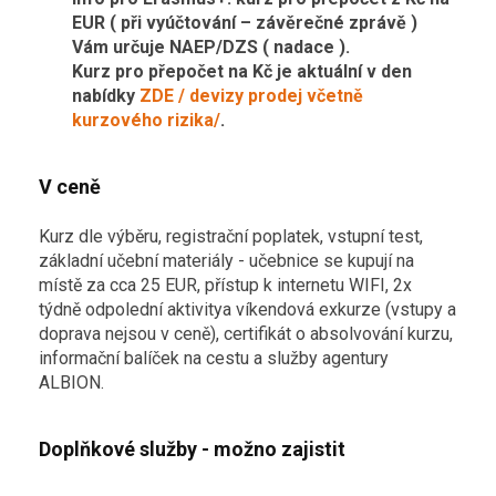
EUR ( při vyúčtování – závěrečné zprávě )
Vám určuje NAEP/DZS ( nadace ).
Kurz pro přepočet na Kč je aktuální v den
nabídky
ZDE / devizy prodej včetně
kurzového rizika/
.
V ceně
Kurz dle výběru, registrační poplatek, vstupní test,
základní učební materiály - učebnice se kupují na
místě za cca 25 EUR, přístup k internetu WIFI, 2x
týdně odpolední aktivitya víkendová exkurze (vstupy a
doprava nejsou v ceně), certifikát o absolvování kurzu,
informační balíček na cestu a služby agentury
ALBION.
Doplňkové služby - možno zajistit