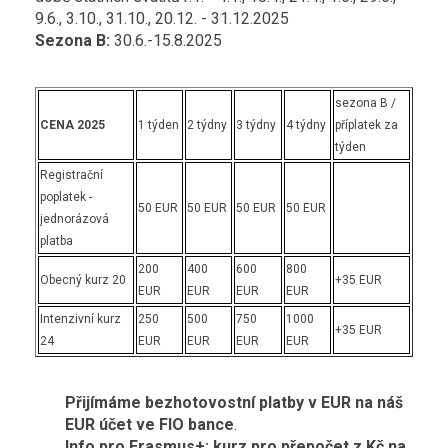
9.6., 3.10., 31.10., 20.12. - 31.12.2025
Sezona B:
30.6.-15.8.2025
sezona B /
CENA 2025
1 týden
2 týdny
3 týdny
4 týdny
příplatek za
týden
Registrační
poplatek -
50 EUR
50 EUR
50 EUR
50 EUR
jednorázová
platba
200
400
600
800
Obecný kurz 20
+35 EUR
EUR
EUR
EUR
EUR
Intenzivní kurz
250
500
750
1000
+35 EUR
24
EUR
EUR
EUR
EUR
Přijímáme bezhotovostní platby v EUR na náš
EUR účet ve FIO bance
.
Info pro Erasmus+: kurz pro přepočet z Kč na