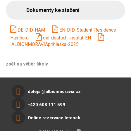
Dokumenty ke stažení
DE-DID-HAM
EN-DID-Student-Residence-
Hamburg
did-deutsch-institut-EN
ALBIONMORAVIAprihlaska-2025
zpět na výběr školy
dolejsi@albionmoravia.cz
+420 608 111 599
Online rezervace letenek