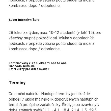
hodicách, v případě většího počtu studentů možná
kombinace dopo / odpoledne.
Super Intenzivní kurz
28 lekcí za týden, max. 10-12 studentů (v létě 15), pro
všechny stupně pokročilosti. Výuka v dopoledních
hodicách, v případě většího počtu studentů možná
kombinace dopo / odpoledne.
Kombinovaný kurz s lekcemi one to one
Obchodní němčina
Letní kurzy pro děti a mládež
Termíny
Celoroční nabídka. Nástupní termíny jsou každé
pondělí / škola má několik doporučených nástupních
termínů pro úplné začátečníky. Školy jsou uzavřeny v
době státních svátků
1.1. - 4.1., 18.4., 21.4., 1.5., 29.5.,