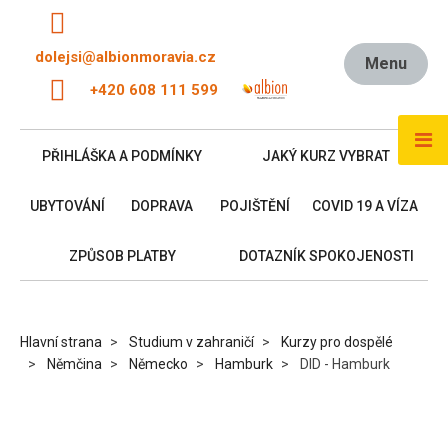
dolejsi@albionmoravia.cz
Menu
+420 608 111 599
PŘIHLÁŠKA A PODMÍNKY
JAKÝ KURZ VYBRAT
UBYTOVÁNÍ
DOPRAVA
POJIŠTĚNÍ
COVID 19 A VÍZA
ZPŮSOB PLATBY
DOTAZNÍK SPOKOJENOSTI
Hlavní strana
Studium v zahraničí
Kurzy pro dospělé
Němčina
Německo
Hamburk
DID - Hamburk