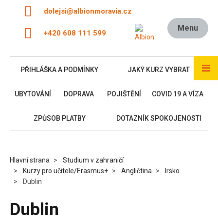
dolejsi@albionmoravia.cz
Menu
+420 608 111 599
PŘIHLÁŠKA A PODMÍNKY
JAKÝ KURZ VYBRAT
UBYTOVÁNÍ
DOPRAVA
POJIŠTĚNÍ
COVID 19 A VÍZA
ZPŮSOB PLATBY
DOTAZNÍK SPOKOJENOSTI
Hlavní strana
Studium v zahraničí
Kurzy pro učitele/Erasmus+
Angličtina
Irsko
Dublin
Dublin