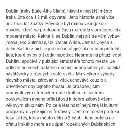
Dublin (irsky Baile Átha Cliath), hlavní a největší město
Irska, čítá cca 1,2 mil. obyvatel. Jeho historie sahá více
než tisíc let zpátky. Původně byl malou vikingskou
osadou, která se postupem času rozrostla v prosperující a
moderní město. Řekne-li se Dublin, nejspíš se vám vybaví
jména jako Guinness, U2, Oscar Wilde, James Joyce a
další. Každé z nich je jedinečné stejně jako místní přátelští
lidé, které by bylo škoda nepotkat. Nesmrtelná přitažlivost
Dublinu spočívá v pulzující atmosféře tohoto města. Je
odlišné od všech ostatních, něčím nepopsatelným, co láká
návštěvníky z různých koutů světa. Má veškeré výhody
hlavního města, zároveň si však uchovává kouzlo a
přívětivost obyčejného města. Je prosperujícím
průmyslovým střediskem, ale i kulturním centrem
poskytujícím mnoho příležitostí k dobré zábavě všem
věkovým skupinám. Po celá léta hostí nejrůznější kulturní
programy s vynikajícími festivaly. Centrem města protéká
řeka Liffey, která město dělí na 2 části. Jeho poloha na
břehu Irského moře a na úpatí rozeklaných Dublinských