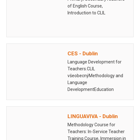
of English Course,
Introduction to CLIL
CES - Dublin
Language Development for
Teachers.CLIL
všeobecnýMethodology and
Language
DevelopmentEducation
ManagementTeaching Young
LearnersCLIL in Primary
SchoolsCLIL in Secondary
LINGUAVIVA - Dublin
SchoolsIrish Culture and
Contemporary EnglishKey
Methodology Course for
Teaching Skills 1: Lesson…
Teachers: In-Service Teacher
Training Course, Immersion in