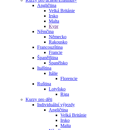
Kurzy pro učitele/Erasmus+
Angličtina
Velká Británie
Irsko
Malta
Kypr
Němčina
Německo
Rakousko
Francouzština
Francie
Španělština
Španělsko
Italština
Itálie
Florencie
Ruština
Lotyšsko
Riga
Kurzy pro děti
Individuální výjezdy
Angličtina
Velká Británie
Irsko
Malta