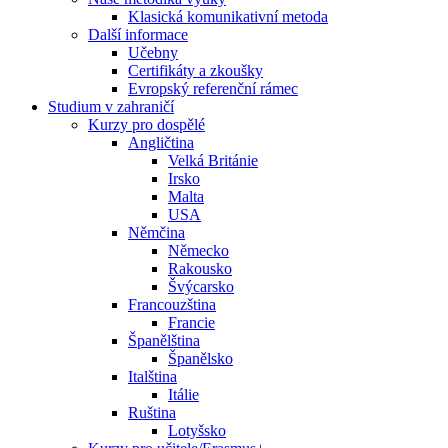
Klasická komunikativní metoda
Další informace
Učebny
Certifikáty a zkoušky
Evropský referenční rámec
Studium v zahraničí
Kurzy pro dospělé
Angličtina
Velká Británie
Irsko
Malta
USA
Němčina
Německo
Rakousko
Švýcarsko
Francouzština
Francie
Španělština
Španělsko
Italština
Itálie
Ruština
Lotyšsko