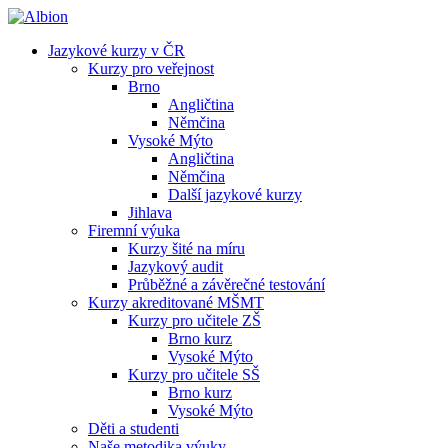
Jazykové kurzy v ČR
Kurzy pro veřejnost
Brno
Angličtina
Němčina
Vysoké Mýto
Angličtina
Němčina
Další jazykové kurzy
Jihlava
Firemní výuka
Kurzy šité na míru
Jazykový audit
Průběžné a závěrečné testování
Kurzy akreditované MŠMT
Kurzy pro učitele ZŠ
Brno kurz
Vysoké Mýto
Kurzy pro učitele SŠ
Brno kurz
Vysoké Mýto
Děti a studenti
Naše metodika výuky