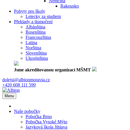
Němčina
Rakousko
Pobyty pro školy
Letecky za studiem
Překlady a tlumočení
Albánština
Bosenština
Francouzština
Latina
Norština
Slovenština
Ukrajinština
Jsme akreditovanou organizací MŠMT
dolejsi@albionmoravia.cz
+420 608 111 599
Menu
Naše pobočky
Pobočka Brno
Pobočka Vysoké Mýto
Jazyková škola Jihlava