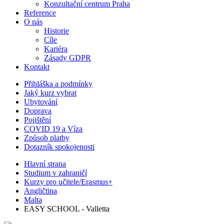
Konzultační centrum Praha
Reference
O nás
Historie
Cíle
Kariéra
Zásady GDPR
Kontakt
Přihláška a podmínky
Jaký kurz vybrat
Ubytování
Doprava
Pojištění
COVID 19 a Víza
Způsob platby
Dotazník spokojenosti
Hlavní strana
Studium v zahraničí
Kurzy pro učitele/Erasmus+
Angličtina
Malta
EASY SCHOOL - Valletta