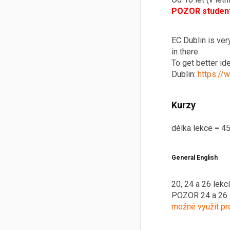
POZOR studenti
EC Dublin is ver
in there.
To get better id
Dublin:
https:/
Kurzy
délka lekce = 45
General English
20, 24 a 26 lekc
POZOR 24 a 26 l
možné využít pro