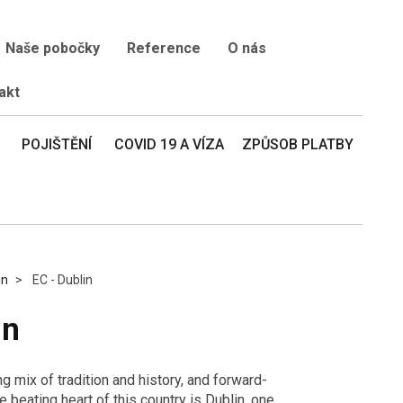
Naše pobočky
Reference
O nás
akt
POJIŠTĚNÍ
COVID 19 A VÍZA
ZPŮSOB PLATBY
in
EC - Dublin
in
ng mix of tradition and history, and forward-
e beating heart of this country is Dublin, one