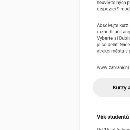
neuvěřitelných p
dispozici 9 mod
Absolvujte kurz 
rozhodli učit ang
Vyberte si Dubli
je co dělat. Naš
atrakcí města s
www zahraniční
Kurzy 
Věk studentů
Od 16 let (v let