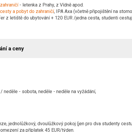
zahraničí
- letenka z Prahy, z Vídně apod.
 cesty a pobyt do zahraničí
, IPA Axa (včetně připojištění na storn
fer z letiště do ubytování + 120 EUR /jedna cesta, studenti cest
ání a ceny
/ neděle - sobota, neděle - neděle na vyžádání,
ze, jednolůžkový, dvoulůžkový pokoj (jen pro dva studenty cest
a omezení za příplatek 45 EUR/týden.