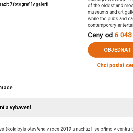
azit 7 fotografií v galerii
of the oldest and most 
museums and art galler
while the pubs and caf
contemporary enterta
Ceny od
6 048
OBJEDNAT
Chci poslat c
rmace
ní a vybavení
á škola byla otevřena v roce 2019 a nachází se přímo v centru 