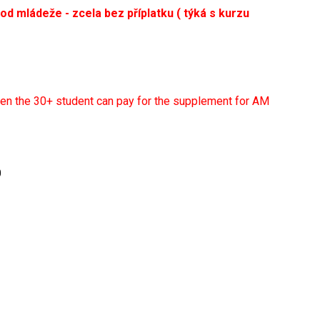
od mládeže - zcela bez příplatku ( týká s kurzu
then the 30+ student can pay for the supplement for AM
0