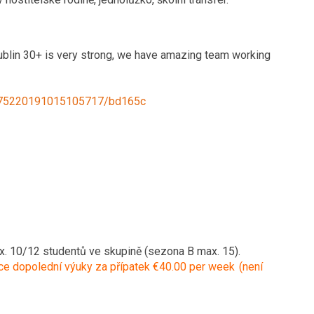
 Dublin 30+ is very strong, we have amazing team working
675220191015105717/bd165c
ax. 10/12 studentů ve skupině (sezona B max. 15).
e dopolední výuky za přípatek €40.00 per week (není