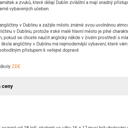
amátek a zvuků, které dělají Dublin zvláštní a mají snadný příst
erně vybavených učeben.
angličtiny v Dublinu a zažijte město známé svou uvolněnou atmos
ličtinu v Dublinu, protože irské malé hlavní město je plné charakte
n, pokud se chcete naučit anglicky někde v živém prostředí s mla
e škola angličtiny v Dublinu má nejmodernější vybavení, které vám
 pohodlným přístupem k veřejné dopravě
 školy
ZDE
a ceny
ní sezoně od 18 let), studenti ve věku 16 a 17 musí být ubytování v