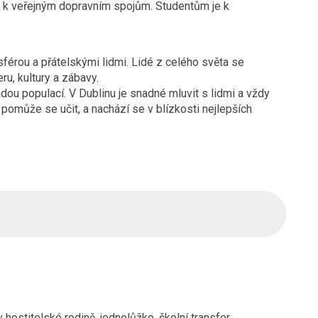
up k veřejným dopravním spojům. Studentům je k
férou a přátelskými lidmi. Lidé z celého světa se
ru, kultury a zábavy.
dou populací. V Dublinu je snadné mluvit s lidmi a vždy
 pomůže se učit, a nachází se v blízkosti nejlepších
 hostitelské rodině, jednolůžko, školní transfer.