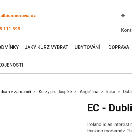
@albionmoravia.cz
8 111 599
Kont
ODMÍNKY
JAKÝ KURZ VYBRAT
UBYTOVÁNÍ
DOPRAVA
KOJENOSTI
dium v zahraničí
Kurzy pro dospělé
Angličtina
Irsko
Dubl
EC - Dubl
Ireland is an interesti
thinking modernity. Th