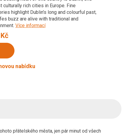
culturally rich cities in Europe. Fine
ies highlight Dublin’s long and colourful past,
es buzz are alive with traditional and
inment.
Více informací
 Kč
enovou nabídku
tohoto přátelského města, jen pár minut od všech