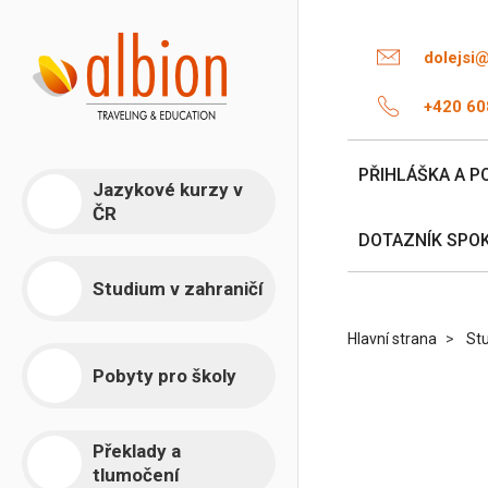
dolejsi
+420 60
PŘIHLÁŠKA A P
Jazykové kurzy v
ČR
DOTAZNÍK SPO
Studium v zahraničí
Hlavní strana
Stu
Pobyty pro školy
Překlady a
tlumočení