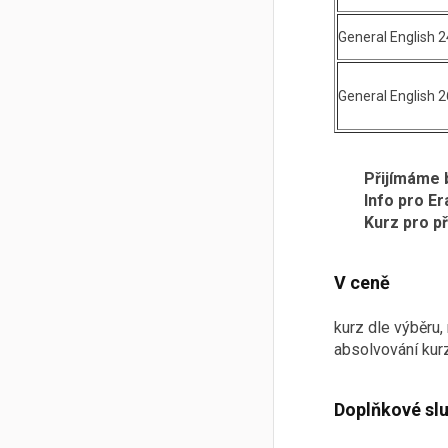
General English 2
General English 2
Přijímáme 
Info pro E
Kurz pro př
V ceně
kurz dle výběru,
absolvování kurz
Doplňkové slu