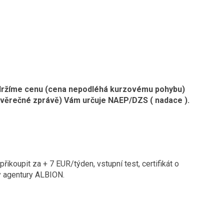
- držíme cenu (cena nepodléhá kurzovému pohybu)
závěrečné zprávě) Vám určuje NAEP/DZS ( nadace ).
řikoupit za + 7 EUR/týden, vstupní test, certifikát o
by agentury ALBION.