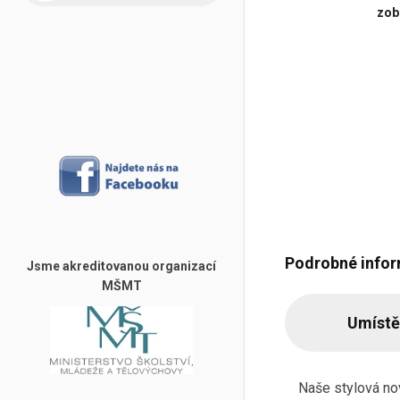
zobr
Podrobné info
Jsme akreditovanou organizací
MŠMT
Umístě
Naše stylová nov