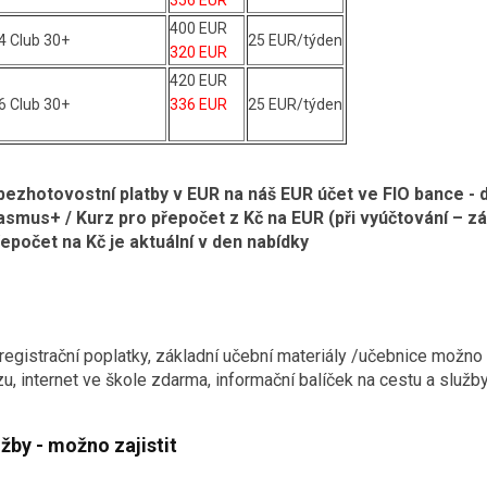
356 EUR
400 EUR
4 Club 30+
25 EUR/týden
320 EUR
420 EUR
6 Club 30+
336 EUR
25 EUR/týden
bezhotovostní platby v EUR na náš EUR účet ve FIO bance 
rasmus+ / Kurz pro přepočet z Kč na EUR (při vyúčtování – 
epočet na Kč je aktuální v den nabídky
 registrační poplatky, základní učební materiály /učebnice možno p
u, internet ve škole zdarma, informační balíček na cestu a služ
žby - možno zajistit