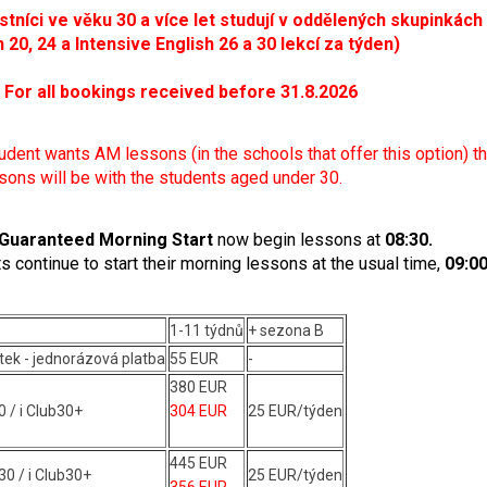
tníci ve věku 30 a více let studují v oddělených skupinkách 
 20, 24 a Intensive English 26 a 30 lekcí za týden)
/ For all bookings received before 31.8.2026
udent wants AM lessons (in the schools that offer this option) 
sons will be with the students aged under 30.
Guaranteed Morning Start
now begin lessons at
08:30.
ts continue to start their morning lessons at the usual time,
09:0
1-11 týdnů
+ sezona B
tek - jednorázová platba
55 EUR
-
380 EUR
0 / i Club30+
304 EUR
25 EUR/týden
445 EUR
30 /
i Club30+
25 EUR/týden