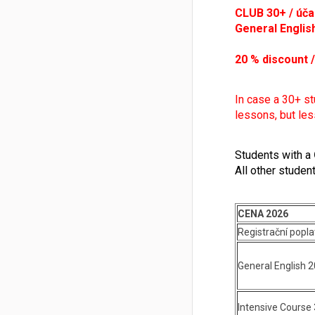
CLUB 30+ / účas
General English
20 % discount 
In case a 30+ st
lessons, but les
Students with a
All other studen
CENA 2026
Registrační popla
General English 2
Intensive Course 