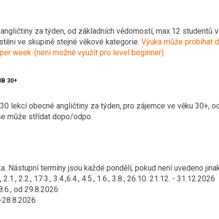
angličtiny za týden, od základních vědomostí, max.12 studentů 
stěni ve skupině stejné věkové kategorie.
Výuka může probíhat d
per week (není možné využít pro level beginner)
UB 30+
 30 lekcí obecné angličtiny za týden, pro zájemce ve věku 30+, 
e může střídat dopo/odpo.
a. Nástupní termíny jsou každé pondělí, pokud není uvedeno jina
2.1., 2.2., 17.3., 3.4.,6.4., 4.5., 1.6., 3.8., 26.10. 21.12. - 31.12.2026
8.6., od 29.8.2026
.-28.8.2026