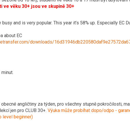
 ve věku 30+ jsou ve skupině 30+
y busy and is very popular. This year it’s 58% up. Especially EC
ea about EC
/wetransfer.com/downloads/16d31946db220580daf9e27572da
 minut.
í obecné angličtiny za týden, pro všechny stupně pokročilosti, m
ekcí jen pro CLUB 30+.
Výuka může probíhat dopo/odpo - garanc
 level beginner)