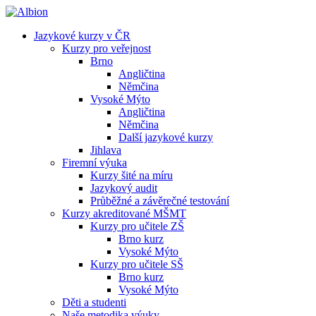
Jazykové kurzy v ČR
Kurzy pro veřejnost
Brno
Angličtina
Němčina
Vysoké Mýto
Angličtina
Němčina
Další jazykové kurzy
Jihlava
Firemní výuka
Kurzy šité na míru
Jazykový audit
Průběžné a závěrečné testování
Kurzy akreditované MŠMT
Kurzy pro učitele ZŠ
Brno kurz
Vysoké Mýto
Kurzy pro učitele SŠ
Brno kurz
Vysoké Mýto
Děti a studenti
Naše metodika výuky