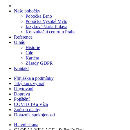
Naše pobočky
Pobočka Brno
Pobočka Vysoké Mýto
Jazyková škola Jihlava
Konzultační centrum Praha
Reference
O nás
Historie
Cíle
Kariéra
Zásady GDPR
Kontakt
Přihláška a podmínky
Jaký kurz vybrat
Ubytování
Doprava
Pojištění
COVID 19 a Víza
Způsob platby
Dotazník spokojenosti
Hlavní strana
GLOBAL VILLAGE - St.Paul´s Bay