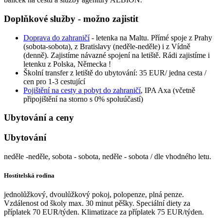
Doplňkové služby - možno zajistit
Doprava do zahraničí
-
letenka na Maltu. Přímé spoje z Prahy
(sobota-sobota), z Bratislavy (neděle-neděle) i z Vídně
(denně). Zajistíme návazné spojení na letiště. Rádi zajistíme i
letenku z Polska, Německa !
Školní transfer z letiště do ubytování: 35 EUR/ jedna cesta /
cen pro 1-3 cestující
Pojištění na cesty a pobyt do zahraničí
, IPA Axa (včetně
připojištění na storno s 0% spoluúčastí)
Ubytování a ceny
Ubytování
neděle -neděle, sobota - sobota, neděle - sobota / dle vhodného letu.
Hostitelská rodina
jednolůžkový, dvoulůžkový pokoj, polopenze, plná penze.
Vzdálenost od školy max. 30 minut pěšky. Speciální diety za
příplatek 70 EUR/týden. Klimatizace za příplatek 75
EUR/týden.