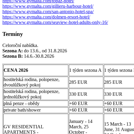
https://www.gvmalta.com/topaz-hotel/
https://www.gvmalta.com/gillieru-harbour-hotel/
https://www.gvmalta.com/san-antonio-hotel-spa/
https://www.gvmalta.com/dolmen-resort-hotel/
https://www.gvmalta.com/seaview-hotel-adults-only-16/
Termíny
Celoroční nabídka.
Sezona A:
do 13.6., od 31.8.2026
Sezona B:
14.6.-30.8.2026
CENA 2026
1 týden sezona A
1 týden sezona
hostitelská rodina, polopenze,
285 EUR
285 EUR
dvoulůžkový pokoj
hostitelská rodina, polopenze,
330 EUR
330 EUR
jednolůžkový pokoj
plná penze - obědy
+60 EUR
+60 EUR
private bath/shower
+60 EUR
+60 EUR
January - 14
15 March - 13
GV RESIDENTIAL
March, 25
June, 31 August
APARTMENTS -
October -