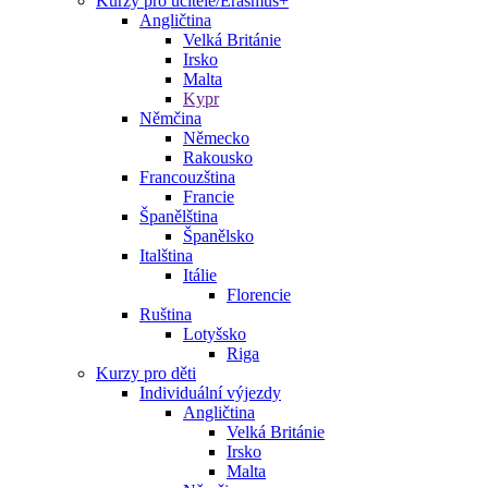
Kurzy pro učitele/Erasmus+
Angličtina
Velká Británie
Irsko
Malta
Kypr
Němčina
Německo
Rakousko
Francouzština
Francie
Španělština
Španělsko
Italština
Itálie
Florencie
Ruština
Lotyšsko
Riga
Kurzy pro děti
Individuální výjezdy
Angličtina
Velká Británie
Irsko
Malta