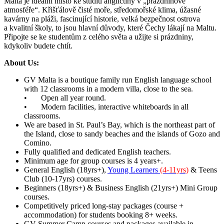
Malta je ideální místo ke studiu angličtiny v „prázdninové
atmosféře“. Křišťálově čisté moře, středomořské klima, úžasné
kavárny na pláži, fascinující historie, velká bezpečnost ostrova
a kvalitní školy, to jsou hlavní důvody, které Čechy lákají na Maltu.
Připojte se ke studentům z celého světa a užijte si prázdniny,
kdykoliv budete chtít.
About Us:
GV Malta is a boutique family run English language school
with 12 classrooms in a modern villa, close to the sea.
• Open all year round.
• Modern facilities, interactive whiteboards in all
classrooms.
We are based in St. Paul’s Bay, which is the northeast part of
the Island, close to sandy beaches and the islands of Gozo and
Comino.
Fully qualified and dedicated English teachers.
Minimum age for group courses is 4 years+.
General English (18yrs+),
Young Learners
(4-11yrs)
& Teens
Club (10-17yrs) courses.
Beginners (18yrs+) & Business English (21yrs+) Mini Group
courses.
Competitively priced long-stay packages (course +
accommodation) for students booking 8+ weeks.
GV Summer Camp courses and packages available in