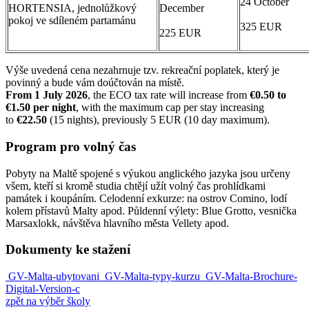
24 October
HORTENSIA, jednolůžkový
December
pokoj ve sdíleném partamánu
325 EUR
225 EUR
Výše uvedená cena nezahrnuje tzv. rekreační poplatek, který je
povinný a bude vám doúčtován na místě.
From
1 July 2026
, the ECO tax rate will increase from
€0.50 to
€1.50 per night
, with the maximum cap per stay increasing
to
€22.50
(15 nights), previously 5 EUR (10 day maximum).
Program pro volný čas
Pobyty na Maltě spojené s výukou anglického jazyka jsou určeny
všem, kteří si kromě studia chtějí užít volný čas prohlídkami
památek i koupáním. Celodenní exkurze: na ostrov Comino, lodí
kolem přístavů Malty apod. Půldenní výlety: Blue Grotto, vesnička
Marsaxlokk, návštěva hlavního města Vellety apod.
Dokumenty ke stažení
GV-Malta-ubytovani
GV-Malta-typy-kurzu
GV-Malta-Brochure-
Digital-Version-c
zpět na výběr školy