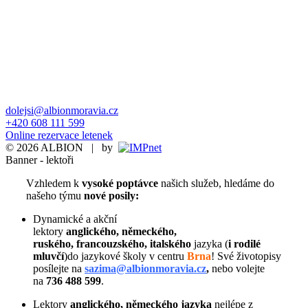
dolejsi@albionmoravia.cz
+420 608 111 599
Online rezervace letenek
© 2026 ALBION | by
Banner - lektoři
Vzhledem k
vysoké poptávce
našich služeb,
hledáme do
našeho týmu
nové posily:
Dynamické a akční
lektory
anglického, německého,
ruského, francouzského, italského
jazyka (
i rodilé
mluvčí
)do jazykové školy v centru
Brna
! Své životopisy
posílejte na
sazima@albionmoravia.cz
,
nebo volejte
na
736 488 599
.
Lektory
anglického,
německého jazyka
nejlépe z