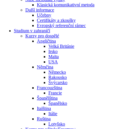
Klasická komunikativní metoda
Další informace
Učebny
Certifikáty a zkoušky
Evropský referenční rámec
Studium v zahraničí
Kurzy pro dospělé
Angličtina
Velká Británie
Irsko
Malta
USA
Němčina
Německo
Rakousko
Švýcarsko
Francouzština
Francie
Španělština
Španělsko
Italština
Itálie
Ruština
Lotyšsko