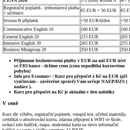
CENA 2026
1-3 týdny sezona A
4-7 
Registrační poplatek - jednorázová platba
65 EUR + 50 EUR
65 
+ učebnice
Sezona B příplatek
+50 EUR/týden
+50 
Communicative English 10
100 EUR
100
General English 20
215 EUR
205
Intensive English 30
265 EUR
255
Business Minigroup 20
350 EUR
350
Přijímáme bezhotovostní platby v EUR na náš EUR účet
ve FIO bance - držíme cenu (cena nepodléhá kurzovému
pohybu)
Info pro Erasmus+ / Kurz pro přepočet z Kč na EUR (při
vyúčtování – závěrečné zprávě) Vám určuje NAEP/DZS (
nadace ).
Kurz pro přepočet na Kč je aktuální v den nabídky
V ceně
Kurz dle výběru, registrační poplatek, vstupní test, učební materiály,
certifikát o absolvování kurzu, zdarma připojení k WIFI ve škole,
uvítací info balíček, mapa, studentská karta na slevu informační
balíček na cestu a služby agentury ALBION.