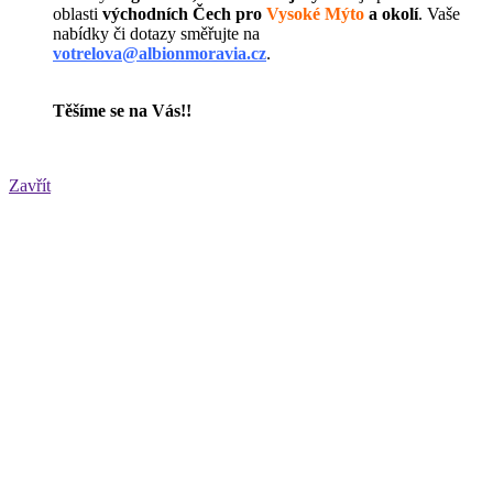
oblasti
východních
Čech pro
Vysoké Mýto
a okolí
. Vaše
nabídky či dotazy směřujte na
votrelova@albionmoravia.cz
.
Těšíme se na Vás!!
Zavřít