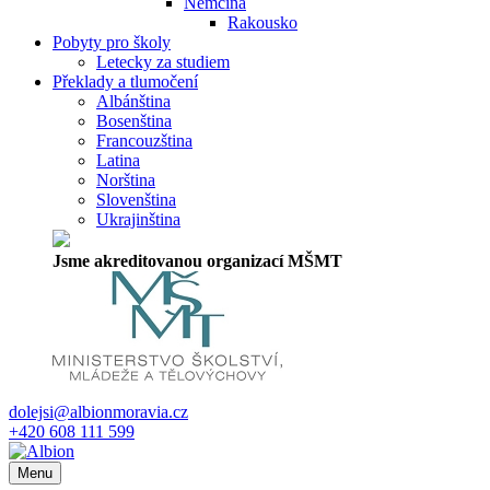
Němčina
Rakousko
Pobyty pro školy
Letecky za studiem
Překlady a tlumočení
Albánština
Bosenština
Francouzština
Latina
Norština
Slovenština
Ukrajinština
Jsme akreditovanou organizací MŠMT
dolejsi@albionmoravia.cz
+420 608 111 599
Menu