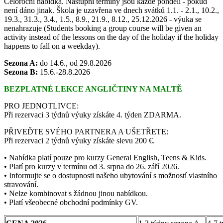
Celoroční nabídka. Nástupní termíny jsou každé pondělí - pokud
není dáno jinak. Škola je uzavřena ve dnech svátků 1.1. - 2.1., 10.2.,
19.3., 31.3., 3.4., 1.5., 8.9., 21.9., 8.12., 25.12.2026 - výuka se
nenahrazuje (Students booking a group course will be given an
activity instead of the lessons on the day of the holiday if the holiday
happens to fall on a weekday).
Sezona A:
do 14.6., od 29.8.2026
Sezona B:
15.6.-28.8.2026
BEZPLATNÉ LEKCE ANGLIČTINY NA MALTĚ
PRO JEDNOTLIVCE:
Při rezervaci 3 týdnů výuky získáte 4. týden ZDARMA.
PŘIVEĎTE SVÉHO PARTNERA A UŠETŘETE:
Při rezervaci 2 týdnů výuky získáte slevu 200 €.
• Nabídka platí pouze pro kurzy General English, Teens & Kids.
• Platí pro kurzy v termínu od 3. srpna do 26. září 2026.
• Informujte se o dostupnosti našeho ubytování s možností vlastního
stravování.
• Nelze kombinovat s žádnou jinou nabídkou.
• Platí všeobecné obchodní podmínky GV.