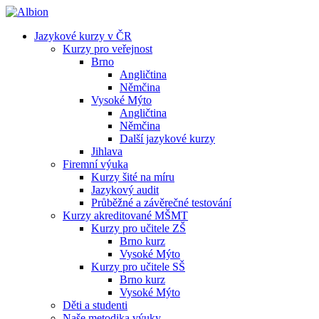
Jazykové kurzy v ČR
Kurzy pro veřejnost
Brno
Angličtina
Němčina
Vysoké Mýto
Angličtina
Němčina
Další jazykové kurzy
Jihlava
Firemní výuka
Kurzy šité na míru
Jazykový audit
Průběžné a závěrečné testování
Kurzy akreditované MŠMT
Kurzy pro učitele ZŠ
Brno kurz
Vysoké Mýto
Kurzy pro učitele SŠ
Brno kurz
Vysoké Mýto
Děti a studenti
Naše metodika výuky