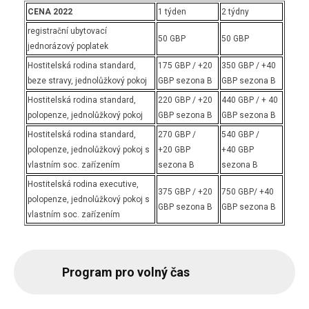
CENA 2022
1 týden
2 týdny
registrační ubytovací
50 GBP
50 GBP
jednorázový poplatek
Hostitelská rodina standard,
175 GBP / +20
350 GBP / +40
beze stravy, jednolůžkový pokoj
GBP sezona B
GBP sezona B
Hostitelská rodina standard,
220 GBP / +20
440 GBP / + 40
polopenze, jednolůžkový pokoj
GBP sezona B
GBP sezona B
Hostitelská rodina standard,
270 GBP /
540 GBP /
polopenze, jednolůžkový pokoj s
+20 GBP
+40 GBP
vlastním soc. zařízením
sezona B
sezona B
Hostitelská rodina executive,
375 GBP / +20
750 GBP/ +40
polopenze, jednolůžkový pokoj s
GBP sezona B
GBP sezona B
vlastním soc. zařízením
Program pro volný čas