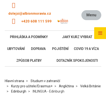
dolejsi@albionmoravia.cz
Menu
+420 608 111 599
PŘIHLÁŠKA A PODMÍNKY
JAKÝ KURZ VYBRAT
UBYTOVÁNÍ
DOPRAVA
POJIŠTĚNÍ
COVID 19 A VÍZA
ZPŮSOB PLATBY
DOTAZNÍK SPOKOJENOSTI
Hlavní strana
Studium v zahraničí
Kurzy pro učitele/Erasmus+
Angličtina
Velká Británie
Edinburgh
INLINGUA - Edinburgh