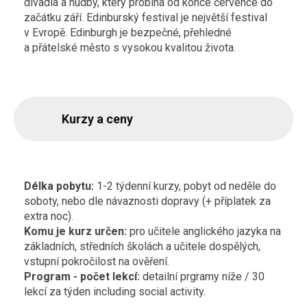
divadla a hudby, který probíhá od konce července do
začátku září. Edinburský festival je největší festival
v Evropě. Edinburgh je bezpečné, přehledné
a přátelské město s vysokou kvalitou života.
Kurzy a ceny
Délka pobytu:
1-2 týdenní kurzy, pobyt od neděle do
soboty, nebo dle návaznosti dopravy (+ příplatek za
extra noc).
Komu je kurz určen:
pro učitele anglického jazyka na
základních, středních školách a učitele dospělých,
vstupní pokročilost na ověření.
Program - počet lekcí:
detailní prgramy níže / 30
lekcí za týden including social activity.