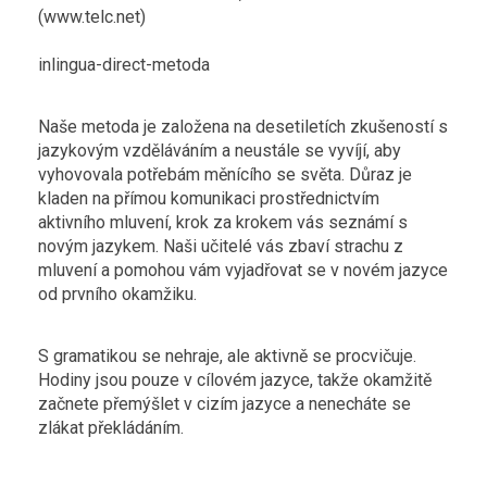
(www.telc.net)
inlingua-direct-metoda
Naše metoda je založena na desetiletích zkušeností s
jazykovým vzděláváním a neustále se vyvíjí, aby
vyhovovala potřebám měnícího se světa. Důraz je
kladen na přímou komunikaci prostřednictvím
aktivního mluvení, krok za krokem vás seznámí s
novým jazykem. Naši učitelé vás zbaví strachu z
mluvení a pomohou vám vyjadřovat se v novém jazyce
od prvního okamžiku.
S gramatikou se nehraje, ale aktivně se procvičuje.
Hodiny jsou pouze v cílovém jazyce, takže okamžitě
začnete přemýšlet v cizím jazyce a nenecháte se
zlákat překládáním.