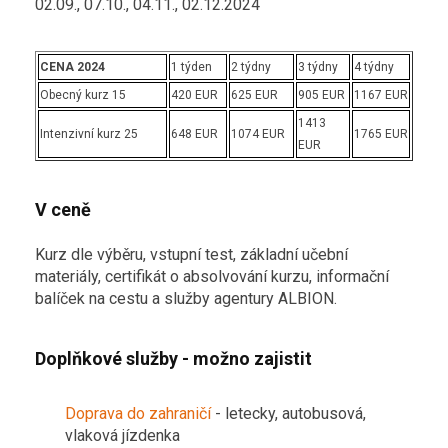
02.09., 07.10., 04.11., 02.12.2024
CENA 2024
1 týden
2 týdny
3 týdny
4 týdny
Obecný kurz 15
420 EUR
625 EUR
905 EUR
1167 EUR
1413
Intenzivní kurz 25
648 EUR
1074 EUR
1765 EUR
EUR
V ceně
Kurz dle výběru, vstupní test, základní učební
materiály, certifikát o absolvování kurzu, informační
balíček na cestu a služby agentury ALBION.
Doplňkové služby - možno zajistit
Doprava do zahraničí
- letecky, autobusová,
vlaková jízdenka