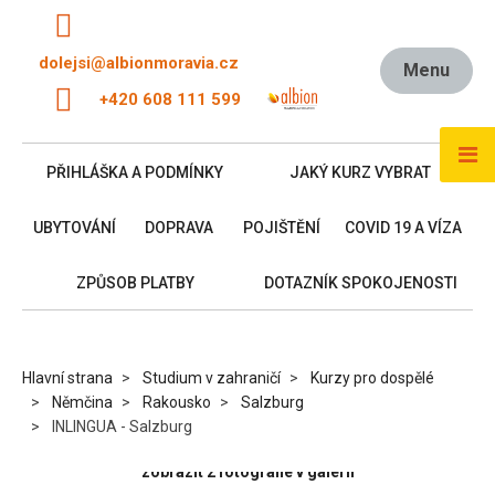
dolejsi@albionmoravia.cz
Menu
+420 608 111 599
PŘIHLÁŠKA A PODMÍNKY
JAKÝ KURZ VYBRAT
UBYTOVÁNÍ
DOPRAVA
POJIŠTĚNÍ
COVID 19 A VÍZA
ZPŮSOB PLATBY
DOTAZNÍK SPOKOJENOSTI
Hlavní strana
Studium v zahraničí
Kurzy pro dospělé
Němčina
Rakousko
Salzburg
INLINGUA - Salzburg
zobrazit 2 fotografie v galerii