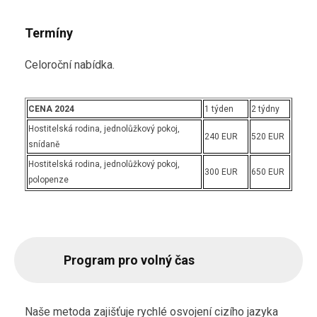
Termíny
Celoroční nabídka.
CENA 2024
1 týden
2 týdny
Hostitelská rodina, jednolůžkový pokoj,
240 EUR
520 EUR
snídaně
Hostitelská rodina, jednolůžkový pokoj,
300 EUR
650 EUR
polopenze
Program pro volný čas
Naše metoda zajišťuje rychlé osvojení cizího jazyka