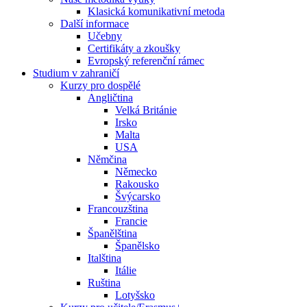
Klasická komunikativní metoda
Další informace
Učebny
Certifikáty a zkoušky
Evropský referenční rámec
Studium v zahraničí
Kurzy pro dospělé
Angličtina
Velká Británie
Irsko
Malta
USA
Němčina
Německo
Rakousko
Švýcarsko
Francouzština
Francie
Španělština
Španělsko
Italština
Itálie
Ruština
Lotyšsko