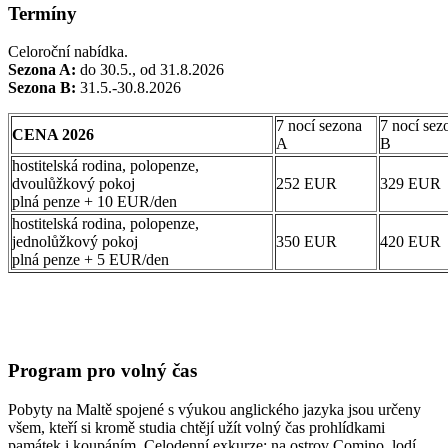
Termíny
Celoroční nabídka.
Sezona A:
do 30.5., od 31.8.2026
Sezona B:
31.5
.-30.8.2026
7 nocí sezona
7 nocí sez
CENA 2026
A
B
hostitelská rodina, polopenze,
dvoulůžkový pokoj
252 EUR
329 EUR
plná penze + 10 EUR/den
hostitelská rodina, polopenze,
jednolůžkový pokoj
350 EUR
420 EUR
plná penze + 5 EUR/den
Program pro volný čas
Pobyty na Maltě spojené s výukou anglického jazyka jsou určeny
všem, kteří si kromě studia chtějí užít volný čas prohlídkami
památek i koupáním. Celodenní exkurze: na ostrov Comino, lodí