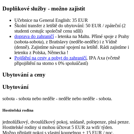
Doplňkové služby - možno zajistit
Učebnice na General English: 35 EUR
Školní transfer z letiště do ubytování: 50 EUR / zpáteční (2
studenti cestujíc společně cenu sdílí)
doprava do zahraničí
-
letenka na Maltu. Přímé spoje z Prahy
(sobota-sobota), z Bratislavy (neděle-neděle) i z Vídně
(denně). Zajistíme návazné spojení na letiště. Rádi zajistíme i
letenku z Polska, Německa !
Pojištění na cesty a pobyt do zahraničí
, IPA Axa (včetně
připojištění na storno s 0% spoluúčastí)
Ubytování a ceny
Ubytování
sobota - sobota nebo neděle - neděle nebo neděle - sobota.
Hostitelská rodina
jednolůžkový, dvoulůžkový pokoj, snídaně, polopenze, plná penze.
Hostitelské rodiny si mohou účtovat 5 EUR za wifi/ týden.
Možno připlatit pokoj s vlastní koupelnou + 15 EUR / noc.