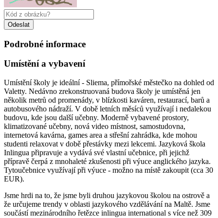
Podrobné informace
Umístění a vybavení
Umístění školy je ideální - Sliema, přímořské městečko na dohled od
Valetty. Nedávno zrekonstruovaná budova školy je umístěná jen
několik metrů od promenády, v blízkosti kaváren, restaurací, barů a
autobusového nádraží. V době letních měsíců využívají i nedalekou
budovu, kde jsou další učebny. Moderně vybavené prostory,
klimatizované učebny, nová video místnost, samostudovna,
internetová kavárna, games area a střešní zahrádka, kde mohou
studenti relaxovat v době přestávky mezi lekcemi. Jazyková škola
Inlingua připravuje a vydává své vlastní učebnice, při jejichž
přípravě čerpá z mnohaleté zkušenosti při výuce anglického jazyka.
Tytoučebnice využívají při výuce - možno na místě zakoupit (cca 30
EUR).
Jsme hrdi na to, že jsme byli druhou jazykovou školou na ostrově a
že určujeme trendy v oblasti jazykového vzdělávání na Maltě. Jsme
součástí mezinárodního řetězce inlingua international s více než 309