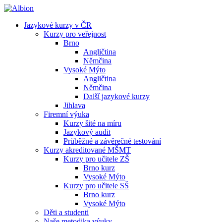
Jazykové kurzy v ČR
Kurzy pro veřejnost
Brno
Angličtina
Němčina
Vysoké Mýto
Angličtina
Němčina
Další jazykové kurzy
Jihlava
Firemní výuka
Kurzy šité na míru
Jazykový audit
Průběžné a závěrečné testování
Kurzy akreditované MŠMT
Kurzy pro učitele ZŠ
Brno kurz
Vysoké Mýto
Kurzy pro učitele SŠ
Brno kurz
Vysoké Mýto
Děti a studenti
Naše metodika výuky