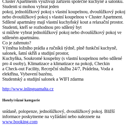
Cluster Apartments využívají zařízení společné kuchyně a salonku.
Studenti si mohou vybrat jeden
pokoj, jednolůžkový pokoj s vlastní koupelnou, dvoulůžkový pokoj
nebo dvoulůžkový pokoj s vlastní koupelnou v Cluster Apartment.
Sdílené apartmány mají vlastní kuchyňský kout a relaxační prostor.
Studenti, kteří se rozhodnou pro sdílený byt
si můžete vybrat jednolůžkový pokoj nebo dvoulůžkový pokoj ve
sdíleném apartmánu.
Co je zahrnuto?
Výměna ložního prádla a ručníků týdně, plně funkční kuchyně,
salonek, šatní skříň a studijní prostor,
Kuchyňka, Soukromé koupelny (s vlastní koupelnou nebo sdílené
pro 4 osoby), Klimatizace a klimatizace na pokoji, Checkin
a Check-out Facility, Recepční služba 24/7, Prádelna, Voda a
elektřina, Vybavení bazénu,
Studentský a studijní salonek a WIFI zdarma
http://www.inlinguamalta.cz
Hotely/různé kategorie
snídaně, polopenze, jednolůžkový, dvoulůžkový pokoj. Bližší
informace poskytneme na vyžádání nebo naleznete na
www.booking.com