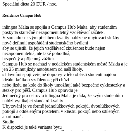
Speciální dieta 20 EUR / noc.
Rezidence Campus Hub
inlingua Malta se spojila s Campus Hub Malta, aby studentům
poskytla skutečně nezapomenutelný vzdělávací zážitek.
V souladu se svým příslibem kvality nabízené ubytovací služby
nově definují uspořádání studentského bydlení
aby se ujistili, že jejich vzdělávací zkušenost bude nejen
nezapomenutelná, ale také pohodlná,
bezpečný a příjemný zážitek.
Campus Hub se nachází v nedalekém studentském městě Msida a je
jen 25 minut jízdy autobusem od naší školy,
s hlavními spoji veřejné dopravy v této oblasti studenti najdou
ideální krátkou vzdálenost; při chůzi
nebo jízdu na kole do školy umožňují také bezpečné cyklostezky a
stezky pro pěší. Campus Hub opravdu je
Jedinečný pro ostrov a inlingua Malta je ráda, že svým studentům
nabízí vynikající standard kvality.
Ubytování je ve formě jednolůžkových pokojů, dvoulůžkových
pokojů s oddělenými postelemi v klastru pokojů nebo sdílených
apartmánů.
Studio
K dispozici je také varianta bytu