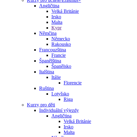
Kurzy pro učitele/Erasmus+
Angličtina
Velká Británie
Irsko
Malta
Kypr
Němčina
Německo
Rakousko
Francouzština
Francie
Španělština
Španělsko
Italština
Itálie
Florencie
Ruština
Lotyšsko
Riga
Kurzy pro děti
Individuální výjezdy
Angličtina
Velká Británie
Irsko
Malta