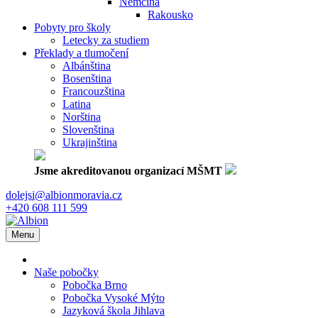
Němčina
Rakousko
Pobyty pro školy
Letecky za studiem
Překlady a tlumočení
Albánština
Bosenština
Francouzština
Latina
Norština
Slovenština
Ukrajinština
Jsme akreditovanou organizací MŠMT
dolejsi@albionmoravia.cz
+420 608 111 599
Menu
Naše pobočky
Pobočka Brno
Pobočka Vysoké Mýto
Jazyková škola Jihlava