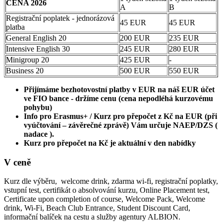
CENA 2026
A
B
Registrační poplatek - jednorázová
45 EUR
45 EUR
platba
General English 20
200 EUR
235 EUR
Intensive English 30
245 EUR
280 EUR
Minigroup 20
425 EUR
-
Business 20
500 EUR
550 EUR
Přijímáme bezhotovostní platby v EUR na náš EUR účet
ve FIO bance - držíme cenu (cena nepodléhá kurzovému
pohybu)
Info pro Erasmus+ / Kurz pro přepočet z Kč na EUR (při
vyúčtování – závěrečné zprávě) Vám určuje NAEP/DZS (
nadace ).
Kurz pro přepočet na Kč je aktuální v den nabídky
V ceně
Kurz dle výběru, welcome drink, zdarma wi-fi, registrační poplatky,
vstupní test, certifikát o absolvování kurzu, Online Placement test,
Certificate upon completion of course, Welcome Pack, Welcome
drink, Wi-Fi, Beach Club Entrance, Student Discount Card,
informační balíček na cestu a služby agentury ALBION.