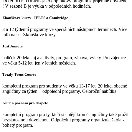
DOPORUČUJEME jako doplňkový program k příjemné dovolené
! V sezoně B je výuka v odpoledních hodinách.
Zkouškové kurzy - IELTS a Cambridge
8 a 12 týdenní programy ve speciálních nástupních termínech. Více
info na str. Zkouškové kurzy.
Just Juniors
balíček 20 lekcí aj a aktivity, program, zábava, výlety. Pro zájemce
ve věku 5-12 let, jen v letních měsících.
Totaly Teens Course
kompletní program pro studenty ve věku 13-17 let. 20 lekcí obecné
angličtiny za týden + odpolední programy. Celoroční nabídka.
Kurz a poznání pro dospělé
kompletní program pro ty, kteří si chtějí kromě angličtiny také prožít
bezstarostnou dovolenou. Odpolední programy organizuje škola -
bohatý program.