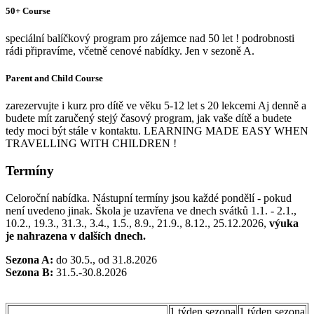
50+ Course
speciální balíčkový program pro zájemce nad 50 let ! podrobnosti
rádi připravíme, včetně cenové nabídky. Jen v sezoně A.
Parent and Child Course
zarezervujte i kurz pro dítě ve věku 5-12 let s 20 lekcemi Aj denně a
budete mít zaručený stejý časový program, jak vaše dítě a budete
tedy moci být stále v kontaktu. LEARNING MADE EASY WHEN
TRAVELLING WITH CHILDREN !
Termíny
Celoroční nabídka. Nástupní termíny jsou každé pondělí - pokud
není uvedeno jinak. Škola je uzavřena ve dnech svátků
1.1. - 2.1.,
10.2., 19.3., 31.3., 3.4., 1.5., 8.9., 21.9., 8.12., 25.12.2026
,
výuka
je nahrazena v dalších dnech.
Sezona A:
do 30.5., od 31.8.2026
Sezona B:
31.5.-30.8.2026
1 týden sezona
1 týden sezona