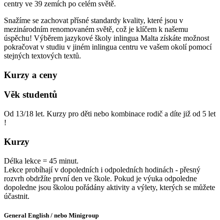
centry ve 39 zemích po celém světě.
Snažíme se zachovat přísné standardy kvality, které jsou v
mezinárodním renomovaném světě, což je klíčem k našemu
úspěchu! Výběrem jazykové školy inlingua Malta získáte možnost
pokračovat v studiu v jiném inlingua centru ve vašem okolí pomocí
stejných textových textů.
Kurzy a ceny
Věk studentů
Od 13/18 let. Kurzy pro děti nebo kombinace rodič a díte již od 5 let
!
Kurzy
Délka lekce = 45 minut.
Lekce probíhají v dopoledních i odpoledních hodinách - přesný
rozvrh obdržíte první den ve škole. Pokud je výuka odpoledne
dopoledne jsou školou pořádány aktivity a výlety, kterých se můžete
účastnit.
General English / nebo Minigroup