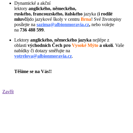
Dynamické a akční
lektory
anglického, německého,
ruského, francouzského, italského
jazyka (
i rodilé
mluvčí
)do jazykové školy v centru
Brna
! Své životopisy
posílejte na
sazima@albionmoravia.cz
,
nebo volejte
na
736 488 599
.
Lektory
anglického,
německého jazyka
nejlépe z
oblasti
východních
Čech pro
Vysoké Mýto
a okolí
. Vaše
nabídky či dotazy směřujte na
votrelova@albionmoravia.cz
.
Těšíme se na Vás!!
Zavřít