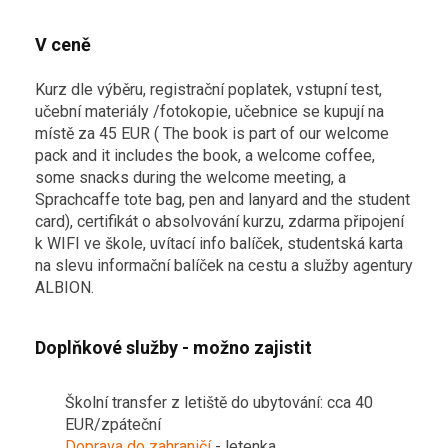
V ceně
Kurz dle výběru, registrační poplatek, vstupní test,
učební materiály /fotokopie, učebnice se kupují na
místě za 45 EUR ( The book is part of our welcome
pack and it includes the book, a welcome coffee,
some snacks during the welcome meeting, a
Sprachcaffe tote bag, pen and lanyard and the student
card), certifikát o absolvování kurzu, zdarma připojení
k WIFI ve škole, uvítací info balíček, studentská karta
na slevu informační balíček na cestu a služby agentury
ALBION.
Doplňkové služby - možno zajistit
Školní transfer z letiště do ubytování: cca 40
EUR/zpáteční
Doprava do zahraničí
- letenka