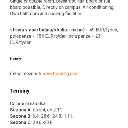
Single or double room, Breakfast, half board or full
board possible, Directly on campus, Air conditioning,
Own bathroom and cooking facilities
strava v apartmánu/studiu:
snídaně + 49 EUR/týden,
polopenze + 154 EUR/týden, plná penze + 231
EUR/týden
Hotely
různé možnosti
www.booking.com
Termíny
Celoroční nabídka.
Sezona A:
do 5.4, od 2.11.
Sezona B:
6.4.-28.6., 24.8.-1.11.
Sezona C:
29.6.-23.8.