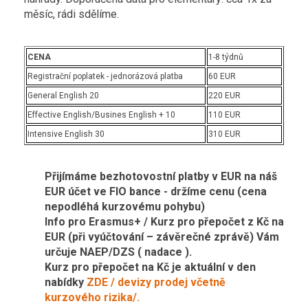
měsíc, rádi sdělíme.
CENA
1-8 týdnů
Registrační poplatek - jednorázová platba
60 EUR
General English 20
220 EUR
Effective English/Busines English + 10
110 EUR
Intensive English 30
310 EUR
Přijímáme bezhotovostní platby v EUR na náš
EUR účet ve FIO bance - držíme cenu (cena
nepodléhá kurzovému pohybu)
Info pro Erasmus+ / Kurz pro přepočet z Kč na
EUR (při vyúčtování – závěrečné zprávě) Vám
určuje NAEP/DZS ( nadace ).
Kurz pro přepočet na Kč je aktuální v den
nabídky
ZDE / devizy prodej včetně
kurzového rizika/.