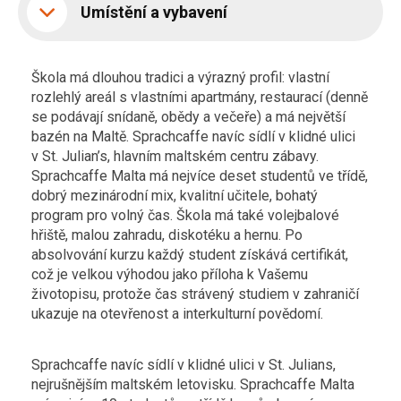
Umístění a vybavení
Škola má dlouhou tradici a výrazný profil: vlastní
rozlehlý areál s vlastními apartmány, restaurací (denně
se podávají snídaně, obědy a večeře) a má největší
bazén na Maltě. Sprachcaffe navíc sídlí v klidné ulici
v St. Julian’s, hlavním maltském centru zábavy.
Sprachcaffe Malta má nejvíce deset studentů ve třídě,
dobrý mezinárodní mix, kvalitní učitele, bohatý
program pro volný čas. Škola má také volejbalové
hřiště, malou zahradu, diskotéku a hernu. Po
absolvování kurzu každý student získává certifikát,
což je velkou výhodou jako příloha k Vašemu
životopisu, protože čas strávený studiem v zahraničí
ukazuje na otevřenost a interkulturní povědomí.
Sprachcaffe navíc sídlí v klidné ulici v St. Julians,
nejrušnějším maltském letovisku. Sprachcaffe Malta