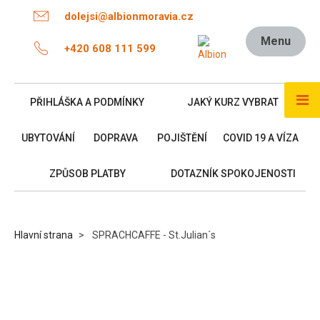
dolejsi@albionmoravia.cz
Menu
+420 608 111 599
PŘIHLÁŠKA A PODMÍNKY
JAKÝ KURZ VYBRAT
UBYTOVÁNÍ
DOPRAVA
POJIŠTĚNÍ
COVID 19 A VÍZA
ZPŮSOB PLATBY
DOTAZNÍK SPOKOJENOSTI
Hlavní strana
SPRACHCAFFE - St.Julian´s