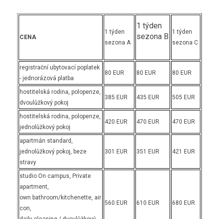
1 týden
1 týden
1 týden
sezona B
CENA
sezona A
sezona C
registrační ubytovací poplatek
80 EUR
80 EUR
80 EUR
- jednorázová platba
hostitelská rodina, polopenze,
385 EUR
435 EUR
505 EUR
dvoulůžkový pokoj
hostitelská rodina, polopenze,
420 EUR
470 EUR
470 EUR
jednolůžkový pokoj
apartmán standard,
jednolůžkový pokoj, beze
301 EUR
351 EUR
421 EUR
stravy
studio On campus, Private
apartment,
own bathroom/kitchenette, air
560 EUR
610 EUR
680 EUR
con,
daily cleaning / dvoulůžkový