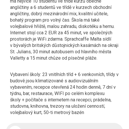
má nejvíce 10 studentů ve třídě kurzů obecné
angličtiny a 6 studentů ve třídě v kurzech obchodní
angličtiny, dobrý mezinárodní mix, kvalitní učitele,
bohatý program pro volný čas. Škola má také
volejbalové hřiště, malou zahradu, diskotéku a hernu.
Internet stojí cca 2 EUR za 45 minut, ve společných
prostorách je WiFi zdarma. Sprachcaffe Malta sídlí
v bývalých britských důstojnických kasárnách na okraji
St. Julians, 30 minut autobusem od hlavního města
Valletty a 15 minut chůze od písečné pláže.
Vybavení školy: 23 vnitřních tříd + 6 venkovních, třídy v
budově jsou klimatizované s audiovizuálním
vybavením, recepce otevřená 24 hodin denně, 7 dní v
týdnu, bar, restaurace, WIFI po celém komplexu
školy + počítače s internetem na recepci, prádelna,
studovna, knihovna, trezory na uložení cenností,
volejbalový kurt, 50-ti metrový bazén