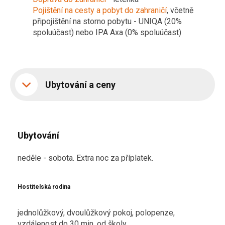
Pojištění na cesty a pobyt do zahraničí
,
včetně
připojištění na storno pobytu -
UNIQA (20%
spoluúčast) nebo IPA Axa (0% spoluúčast)
Ubytování a ceny
Ubytování
neděle - sobota. Extra noc za příplatek.
Hostitelská rodina
jednolůžkový, dvoulůžkový pokoj, polopenze,
vzdálenost do 30 min, od školy