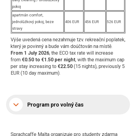
pokoj
apartmán comfort,
jednolůžkový pokoj, beze
406 EUR
456 EUR
526 EUR
stravy
Výše uvedená cena nezahrnuje tzv. rekreační poplatek,
který je povinný a bude vám doúčtován na místě.
From
1 July 2026
, the ECO tax rate will increase
from
€0.50 to €1.50 per night
, with the maximum cap
per stay increasing to
€22.50
(15 nights), previously 5
EUR (10 day maximum).
Program pro volný čas
Sprachcaffe Malta organizuje pro studenty zdarma