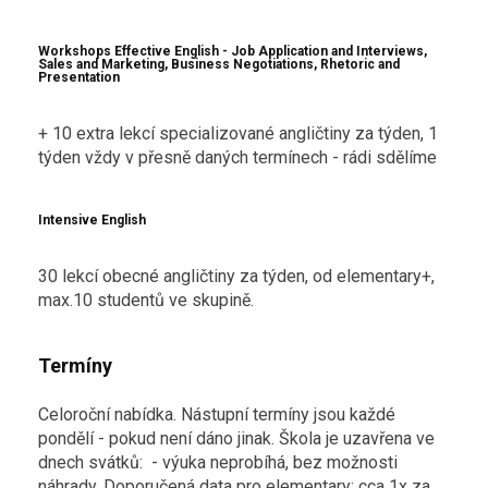
Workshops Effective English - Job Application and Interviews,
Sales and Marketing, Business Negotiations, Rhetoric and
Presentation
+ 10 extra lekcí specializované angličtiny za týden, 1
týden vždy v přesně daných termínech - rádi sdělíme
Intensive English
30 lekcí obecné angličtiny za týden, od elementary+,
max.10 studentů ve skupině.
Termíny
Celoroční nabídka. Nástupní termíny jsou každé
pondělí - pokud není dáno jinak.
Škola je uzavřena ve
dnech svátků: - výuka neprobíhá, bez možnosti
náhrady.
Doporučená data pro elementary: cca 1x za