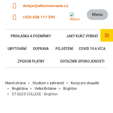
dolejsi@albionmoravia.cz
Menu
+420 608 111 599
PŘIHLÁŠKA A PODMÍNKY
JAKÝ KURZ VYBRAT
UBYTOVÁNÍ
DOPRAVA
POJIŠTĚNÍ
COVID 19 A VÍZA
ZPŮSOB PLATBY
DOTAZNÍK SPOKOJENOSTI
Hlavní strana
Studium v zahraničí
Kurzy pro dospělé
Angličtina
Velká Británie
Brighton
ST.GILES COLLEGE - Brighton