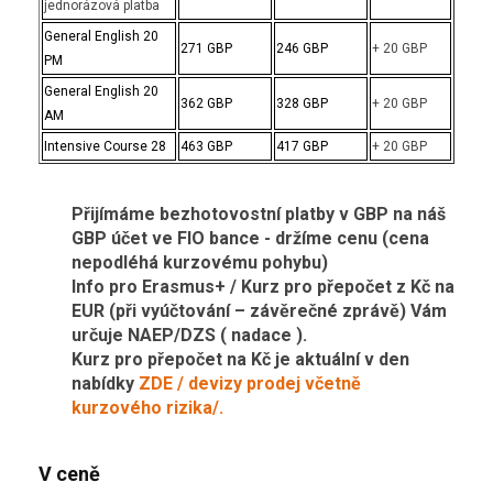
jednorázová platba
General English 20
271 GBP
246 GBP
+ 20 GBP
PM
General English 20
362 GBP
328 GBP
+ 20 GBP
AM
Intensive Course 28
463 GBP
417 GBP
+ 20 GBP
Přijímáme bezhotovostní platby v GBP na náš
GBP účet ve FIO bance - držíme cenu (cena
nepodléhá kurzovému pohybu)
Info pro Erasmus+ / Kurz pro přepočet z Kč na
EUR (při vyúčtování – závěrečné zprávě) Vám
určuje NAEP/DZS ( nadace ).
Kurz pro přepočet na Kč je aktuální v den
nabídky
ZDE / devizy prodej včetně
kurzového rizika/.
V ceně