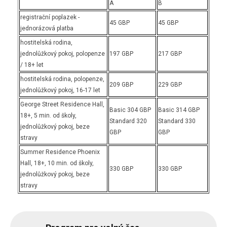
A
B
registrační poplazek -
45 GBP
45 GBP
jednorázová platba
hostitelská rodina,
jednolůžkový pokoj, polopenze
197 GBP
217 GBP
/ 18+ let
hostitelská rodina, polopenze,
209 GBP
229 GBP
jednolůžkový pokoj, 16-17 let
George Street Residence Hall,
Basic 304 GBP
Basic 314 GBP
18+, 5 min. od školy,
Standard 320
Standard 330
jednolůžkový pokoj, beze
GBP
GBP
stravy
Summer Residence Phoenix
Hall,
18+, 10 min. od školy,
330 GBP
330 GBP
jednolůžkový pokoj, beze
stravy