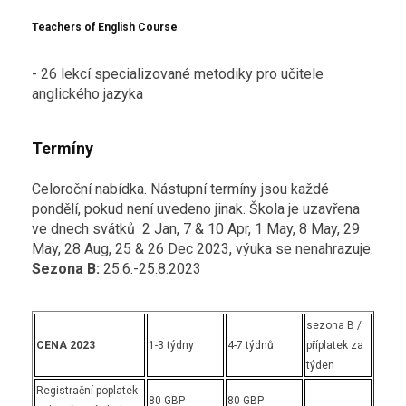
Teachers of English Course
- 26 lekcí specializované metodiky pro učitele
anglického jazyka
Termíny
Celoroční nabídka. Nástupní termíny jsou každé
pondělí, pokud není uvedeno jinak. Škola je uzavřena
ve dnech svátků 2 Jan, 7 & 10 Apr, 1 May, 8 May, 29
May, 28 Aug, 25 & 26 Dec 2023, výuka se nenahrazuje.
Sezona B:
25.6.-25.8.2023
sezona B /
CENA 2023
1-3 týdny
4-7 týdnů
příplatek za
týden
Registrační poplatek -
80 GBP
80 GBP