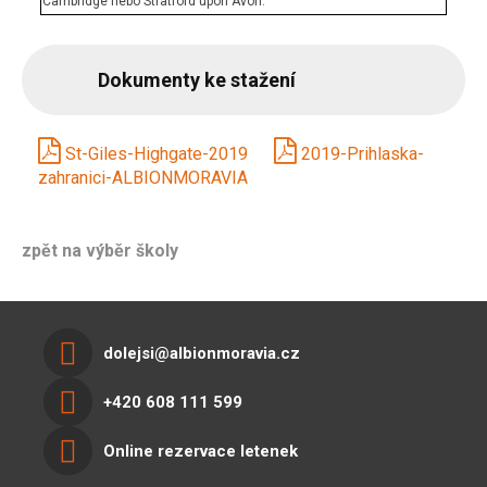
Cambridge nebo Stratford upon Avon.
Dokumenty ke stažení
St-Giles-Highgate-2019
2019-Prihlaska-
zahranici-ALBIONMORAVIA
zpět na výběr školy
dolejsi@albionmoravia.cz
+420 608 111 599
Online rezervace letenek