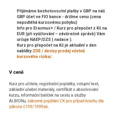
Přijímáme bezhotovostní platby v GBP na náš
GBP účet ve FIO bance - držíme cenu (cena
nepodléhá kurzovému pohybu)
Info pro Erasmus+ / Kurz pro přepočet z Kč na
EUR (při vyúčtování – závěrečné zprávě) Vám
určuje NAEP/DZS ( nadace ).
Kurz pro přepočet na Kč je aktuální v den
nabídky
ZDE / devizy prodej včetně
kurzového rizika/.
V ceně
Kurz pro učitele, registrační poplatky, vstupní test,
základní učební materiály, certifikát o absolvování
kurzu, informační balíček na cestu a služby
ALBIONu,
zákonné pojištění CK pro případ krachu dle
zákona č159/1999sb
.