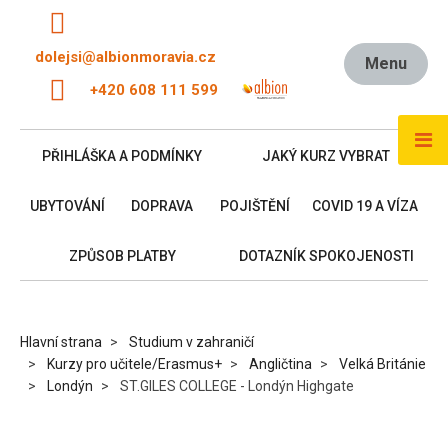
dolejsi@albionmoravia.cz
Menu
+420 608 111 599
PŘIHLÁŠKA A PODMÍNKY
JAKÝ KURZ VYBRAT
UBYTOVÁNÍ
DOPRAVA
POJIŠTĚNÍ
COVID 19 A VÍZA
ZPŮSOB PLATBY
DOTAZNÍK SPOKOJENOSTI
Hlavní strana
Studium v zahraničí
Kurzy pro učitele/Erasmus+
Angličtina
Velká Británie
Londýn
ST.GILES COLLEGE - Londýn Highgate