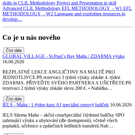
skills in CLIL Methodology Project and Presentation in skill
Advanced CLIL Methodology EFL METHODOLOGY - W1 EFL
METHODOLOGY - W2 Language and exploiting resources to
develop…
Co je u nás nového
Číst dále
GLOBAL VILLAGE - St.Paul´s Bay Malta / ZDARMA výuka
16.06.2026
BEZPLATNÉ LEKCE ANGLIČTINY NA MALTĚ PRO
JEDNOTLIVCE:Při rezervaci 3 týdnů výuky získáte 4. týden
ZDARMA. PŘIVEĎTE SVÉHO PARTNERA A UŠETŘETE:Při
rezervaci 2 týdnů výuky získáte slevu 200 €. • Nabídka…
Číst dále
IELS - Malta / 1 týden kurz AJ speciální cenový balíček
16.06.2026
IELS Sliema Malta – akční cenaSpeciální 1týdenní balíčky SPO
zahrnující výuku a ubytování (dle dostupnosti), včetně všech
poplatků, učebnice a zpátečních letištních transferů.Nab…