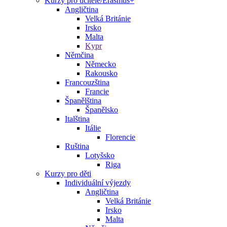
Kurzy pro učitele/Erasmus+
Angličtina
Velká Británie
Irsko
Malta
Kypr
Němčina
Německo
Rakousko
Francouzština
Francie
Španělština
Španělsko
Italština
Itálie
Florencie
Ruština
Lotyšsko
Riga
Kurzy pro děti
Individuální výjezdy
Angličtina
Velká Británie
Irsko
Malta