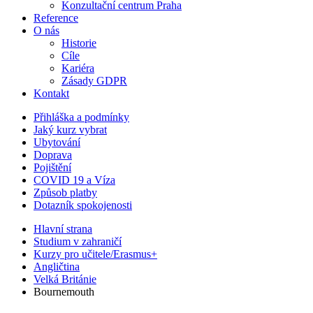
Konzultační centrum Praha
Reference
O nás
Historie
Cíle
Kariéra
Zásady GDPR
Kontakt
Přihláška a podmínky
Jaký kurz vybrat
Ubytování
Doprava
Pojištění
COVID 19 a Víza
Způsob platby
Dotazník spokojenosti
Hlavní strana
Studium v zahraničí
Kurzy pro učitele/Erasmus+
Angličtina
Velká Británie
Bournemouth