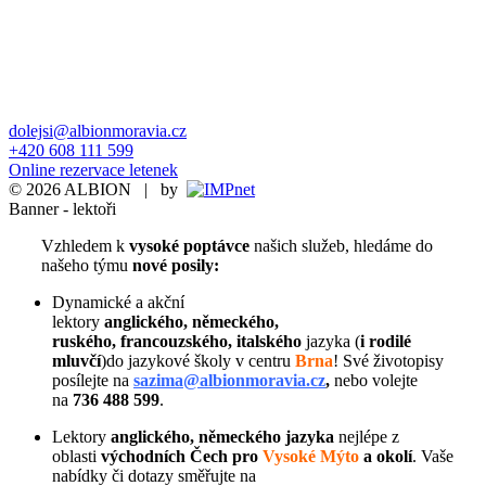
dolejsi@albionmoravia.cz
+420 608 111 599
Online rezervace letenek
© 2026 ALBION | by
Banner - lektoři
Vzhledem k
vysoké poptávce
našich služeb,
hledáme do
našeho týmu
nové posily:
Dynamické a akční
lektory
anglického, německého,
ruského, francouzského, italského
jazyka (
i rodilé
mluvčí
)do jazykové školy v centru
Brna
! Své životopisy
posílejte na
sazima@albionmoravia.cz
,
nebo volejte
na
736 488 599
.
Lektory
anglického,
německého jazyka
nejlépe z
oblasti
východních
Čech pro
Vysoké Mýto
a okolí
. Vaše
nabídky či dotazy směřujte na