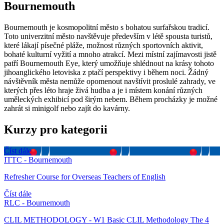
Bournemouth
Bournemouth je kosmopolitní město s bohatou surfařskou tradicí.
Toto univerzitní město navštěvuje především v létě spousta turistů,
které lákají písečné pláže, možnost různých sportovních aktivit,
bohaté kulturní vyžití a mnoho atrakcí. Mezi místní zajímavosti jistě
patří Bournemouth Eye, který umožňuje shlédnout na krásy tohoto
jihoanglického letoviska z ptačí perspektivy i během noci. Žádný
návštěvník města nemůže opomenout navštívit proslulé zahrady, ve
kterých přes léto hraje živá hudba a je i místem konání různých
uměleckých exhibicí pod širým nebem. Během procházky je možné
zahrát si minigolf nebo zajít do kavárny.
Kurzy pro kategorii
Číst dále
ITTC - Bournemouth
Refresher Course for Overseas Teachers of English
Číst dále
RLC - Bournemouth
CLIL METHODOLOGY - W1 Basic CLIL Methodology The 4