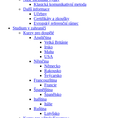
Klasická komunikativní metoda
Další informace
Učebny
Certifikáty a zkoušky
Evropský referenční rámec
Studium v zahraničí
Kurzy pro dospělé
Angličtina
Velká Británie
Irsko
Malta
USA
Němčina
Německo
Rakousko
Švýcarsko
Francouzština
Francie
Španělština
Španělsko
Italština
Itálie
Ruština
Lotyšsko