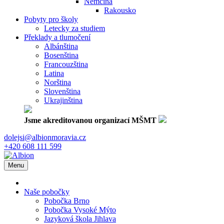
Němčina
Rakousko
Pobyty pro školy
Letecky za studiem
Překlady a tlumočení
Albánština
Bosenština
Francouzština
Latina
Norština
Slovenština
Ukrajinština
Jsme akreditovanou organizací MŠMT
dolejsi@albionmoravia.cz
+420 608 111 599
Menu
Naše pobočky
Pobočka Brno
Pobočka Vysoké Mýto
Jazyková škola Jihlava