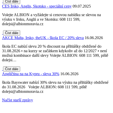
Číst dále
CES Irsko, Anglis, Skotsko - speciální ceny
09.07.2025
Volejte ALBION a vyžádejte si cenovou nabídku se slevou na
výuku v Irsku, Anglii a ve Skotsku: 608 111 599,
dolejsi@albionmoravia.cz
Číst dále
AKCE Malta, Irsko, theUK - škola EC / 20% sleva
16.06.2026
škola EC nabízí slevu 20 % discount na přihlášky obdržené do
31.08.2026 • na kurzy se začátkem kdykoliv až do 12/2027 • není
možná kombinace další slevy Volejte ALBION: 608 111 599, piště
dolejsi…
Číst dále
Angličtina na na Kypru - sleva 30%
16.06.2026
škola Bayswater nabízí 30% slevu na výuku na přihlášky obdržené
do 31.08.2026 Volejte ALBION: 608 111 599, piště
dolejsi@albionmoravia.cz
Načíst starší zprávy