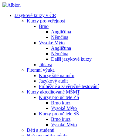
Jazykové kurzy v ČR
Kurzy pro veřejnost
Brno
Angličtina
Němčina
Vysoké Mýto
Angličtina
Němčina
Další jazykové kurzy
Jihlava
Firemní výuka
Kurzy šité na míru
Jazykový audit
Průběžné a závěrečné testování
Kurzy akreditované MŠMT
Kurzy pro učitele ZŠ
Brno kurz
Vysoké Mýto
Kurzy pro učitele SŠ
Brno kurz
Vysoké Mýto
Děti a studenti
Naše metodika výuky