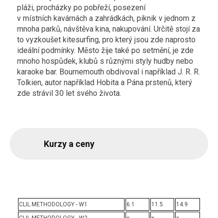
pláži, procházky po pobřeží, posezení
v místních kavárnách a zahrádkách, piknik v jednom z
mnoha parků, návštěva kina, nakupování. Určitě stojí za
to vyzkoušet kitesurfing, pro který jsou zde naprosto
ideální podmínky. Město žije také po setmění, je zde
mnoho hospůdek, klubů s různými styly hudby nebo
karaoke bar. Bournemouth obdivoval i například J. R. R.
Tolkien, autor například Hobita a Pána prstenů, který
zde strávil 30 let svého života.
Kurzy a ceny
CLIL METHODOLOGY - W1
6.1
11.5
14.9