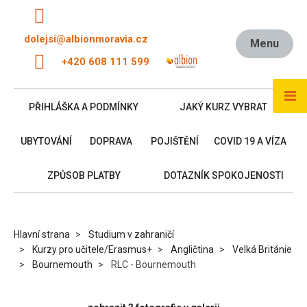
dolejsi@albionmoravia.cz
Menu
+420 608 111 599
PŘIHLÁŠKA A PODMÍNKY
JAKÝ KURZ VYBRAT
UBYTOVÁNÍ
DOPRAVA
POJIŠTĚNÍ
COVID 19 A VÍZA
ZPŮSOB PLATBY
DOTAZNÍK SPOKOJENOSTI
Hlavní strana
Studium v zahraničí
Kurzy pro učitele/Erasmus+
Angličtina
Velká Británie
Bournemouth
RLC - Bournemouth