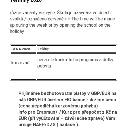
různé varianty viz.výše. Škola je uzavřena ve dnech
svátků / označeno červeně / = The time will be made
up during the week or by opening the school on the
holiday.
CENA 2020
2 týdny
cena dle konkrétního programu a délky
kurzovné
pobytu
Přijímáme bezhotovostní platby v GBP/EUR na
náš GBP/EUR účet ve FIO bance - držíme cenu
(cena nepodléhá kurzovému pohybu)
Info pro Erasmus+ / Kurz pro přepočet z Kč na
EUR (při vyúčtování – závěrečné zprávě) Vám
určuje NAEP/DZS ( nadace ).