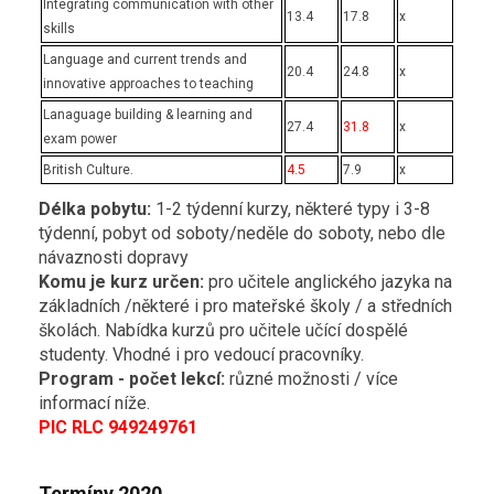
Integrating communication with other
13.4
17.8
x
skills
Language and current trends and
20.4
24.8
x
innovative approaches to teaching
Lanaguage building & learning and
27.4
31.8
x
exam power
British Culture.
4.5
7.9
x
Délka pobytu:
1-2 týdenní kurzy, některé typy i 3-8
týdenní, pobyt od soboty/neděle do soboty, nebo dle
návaznosti dopravy
Komu je kurz určen:
pro učitele anglického jazyka na
základních /některé i pro mateřské školy / a středních
školách. Nabídka kurzů pro učitele učící dospělé
studenty. Vhodné i pro vedoucí pracovníky.
Program - počet lekcí:
různé možnosti / více
informací níže.
PIC RLC 949249761
Termíny 2020