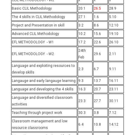
CLIL METHODOLOGY - W2
x
x
x
Basic CLIL Methodology
20.1
26.5
28.9
The 4 skills in CLIL Methodology
27.1
1.6
5.10
Project and Presentation in skill
3.2
8.6
12.10
Advanced CLIL Methodology
10.2
15.6
19.10
EFL METHODOLOGY - W1
17.2
22.6
26.10
24th
EFL METHODOLOGY - W2
29.6
2.11
Feb
Language and exploiting resources to
2.3
6.7
9.11
develop skills
Langauge and early langauge learning
9.3
13.7
16.11
Language and developing the 4 skills
16.3
20.7
23.11
Language and diversified classroom
23.3
27.7
30.11
activities
Teaching through project work
30.3
3.8
7.12
Classroom management and low
6.4
10.8
14.12
resource classrooms