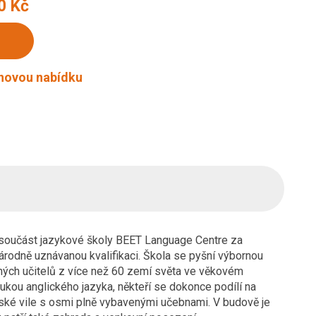
0 Kč
enovou nabídku
ko součást jazykové školy BEET Language Centre za
árodně uznávanou kvalifikaci. Škola se pyšní výbornou
ných učitelů z více než 60 zemí světa ve věkovém
ýukou anglického jazyka, někteří se dokonce podílí na
nské vile s osmi plně vybavenými učebnami. V budově je