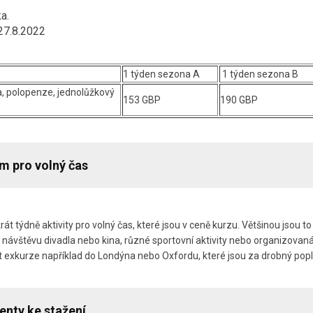
a.
27.8.2022
1 týden sezona A
1 týden sezona B
a, polopenze, jednolůžkový
153 GBP
190 GBP
m pro volný čas
rát týdně aktivity pro volný čas, které jsou v ceně kurzu. Většinou jsou 
tně návštěvu divadla nebo kina, různé sportovní aktivity nebo organizov
 exkurze například do Londýna nebo Oxfordu, které jsou za drobný popl
nty ke stažení