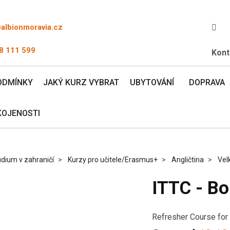
@albionmoravia.cz
8 111 599
Kont
ODMÍNKY
JAKÝ KURZ VYBRAT
UBYTOVÁNÍ
DOPRAVA
KOJENOSTI
dium v zahraničí
Kurzy pro učitele/Erasmus+
Angličtina
Vel
ITTC - B
Refresher Course for