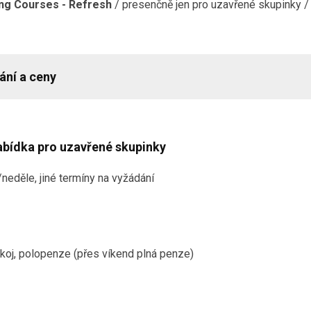
ng Courses - Refresh
/ presenčně jen pro uzavřené skupinky / 
ání a ceny
abídka pro uzavřené skupinky
neděle, jiné termíny na vyžádání
koj, polopenze (přes víkend plná penze)