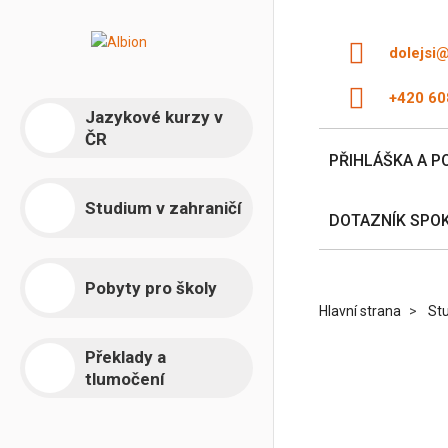
dolejsi
+420 60
Jazykové kurzy v
ČR
PŘIHLÁŠKA A P
Studium v zahraničí
DOTAZNÍK SPO
Pobyty pro školy
Hlavní strana
Stu
Překlady a
tlumočení