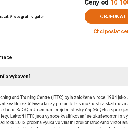
Ceny od
10 10
OBJEDNAT
azit 9 fotografií v galerii
Chci poslat c
rmace
ní a vybavení
aching and Training Centre (ITTC) byla založena v roce 1984 ja
t kvalitní vzdělávací kurzy pro učitele s možností získat mezin
m oboru. Každý rok centrem projdou stovky úspěšných a spokoje
 lety. Lektoři ITTC jsou vysoce kvalifikovaní se zkušenostmi s v
Od roku 2012 probíhá výuka ve vlastní zrekonstruované viktoriá