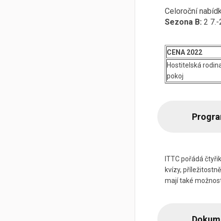
Celoroční nabídk
Sezona B:
2 7.-
CENA 2022
Hostitelská rodin
pokoj
Progra
ITTC pořádá čtyřik
kvízy, příležitos
mají také možnost
Dokume