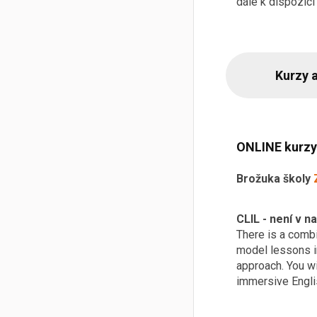
dále k dispozici
Kurzy 
ONLINE kurzy 
Brožuka školy
CLIL - není v n
There is a comb
model lessons in
approach. You wi
immersive Engli