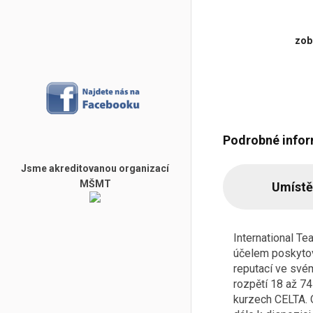
zobr
Podrobné info
Jsme akreditovanou organizací
MŠMT
Umístě
International Te
účelem poskytova
reputací ve své
rozpětí 18 až 74
kurzech CELTA. 