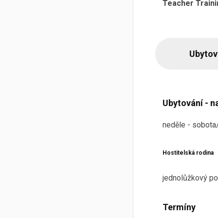
Teacher Traini
Ubytov
Ubytování - n
neděle - sobota/
Hostitelská rodina
jednolůžkový po
Termíny