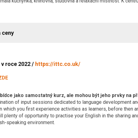
 malá kuchyňka, knihovna, studovna a relaxační místnost. K centr
a ceny
v roce 2022 /
https://ittc.co.uk/
ZDE
abídce jako samostatný kurz, ale mohou být jeho prvky na př
ination of input sessions dedicated to language development an
 which you first experience activities as learners, before then an
ll plenty of opportunity to practise your English in the sharing a
sh-speaking environment.