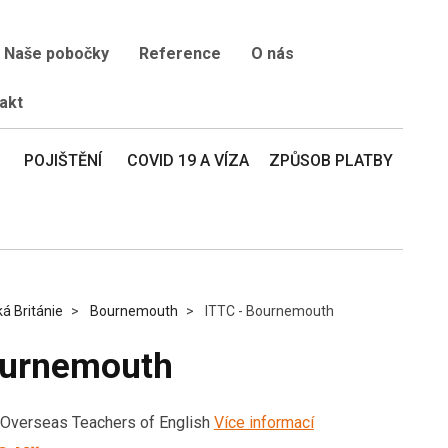
Naše pobočky
Reference
O nás
akt
POJIŠTĚNÍ
COVID 19 A VÍZA
ZPŮSOB PLATBY
ká Británie
Bournemouth
ITTC - Bournemouth
ournemouth
 Overseas Teachers of English
Více informací