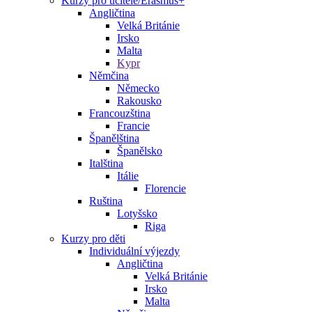
Kurzy pro učitele/Erasmus+
Angličtina
Velká Británie
Irsko
Malta
Kypr
Němčina
Německo
Rakousko
Francouzština
Francie
Španělština
Španělsko
Italština
Itálie
Florencie
Ruština
Lotyšsko
Riga
Kurzy pro děti
Individuální výjezdy
Angličtina
Velká Británie
Irsko
Malta