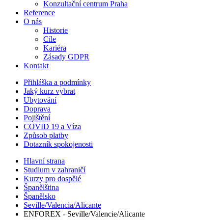
Konzultační centrum Praha
Reference
O nás
Historie
Cíle
Kariéra
Zásady GDPR
Kontakt
Přihláška a podmínky
Jaký kurz vybrat
Ubytování
Doprava
Pojištění
COVID 19 a Víza
Způsob platby
Dotazník spokojenosti
Hlavní strana
Studium v zahraničí
Kurzy pro dospělé
Španělština
Španělsko
Seville/Valencia/Alicante
ENFOREX - Seville/Valencie/Alicante