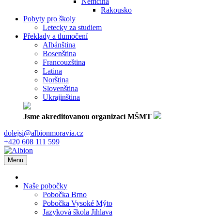
Němčina
Rakousko
Pobyty pro školy
Letecky za studiem
Překlady a tlumočení
Albánština
Bosenština
Francouzština
Latina
Norština
Slovenština
Ukrajinština
Jsme akreditovanou organizací MŠMT
dolejsi@albionmoravia.cz
+420 608 111 599
Menu
Naše pobočky
Pobočka Brno
Pobočka Vysoké Mýto
Jazyková škola Jihlava