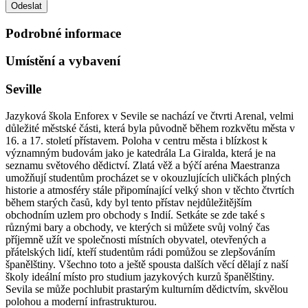
Podrobné informace
Umístění a vybavení
Seville
Jazyková škola Enforex v Sevile se nachází ve čtvrti Arenal, velmi
důležité městské části, která byla původně během rozkvětu města v
16. a 17. století přístavem. Poloha v centru města i blízkost k
významným budovám jako je katedrála La Giralda, která je na
seznamu světového dědictví. Zlatá věž a býčí aréna Maestranza
umožňují studentům procházet se v okouzlujících uličkách plných
historie a atmosféry stále připomínající velký shon v těchto čtvrtích
během starých časů, kdy byl tento přístav nejdůležitějším
obchodním uzlem pro obchody s Indií. Setkáte se zde také s
různými bary a obchody, ve kterých si můžete svůj volný čas
příjemně užít ve společnosti místních obyvatel, otevřených a
přátelských lidí, kteří studentům rádi pomůžou se zlepšováním
španělštiny. Všechno toto a ještě spousta dalších věcí dělají z naší
školy ideální místo pro studium jazykových kurzů španělštiny.
Sevila se může pochlubit prastarým kulturním dědictvím, skvělou
polohou a moderní infrastrukturou.