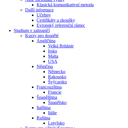
Klasická komunikativní metoda
Další informace
Učebny
Certifikáty a zkoušky
Evropský referenční rámec
Studium v zahraničí
Kurzy pro dospělé
Angličtina
Velká Británie
Irsko
Malta
USA
Němčina
Německo
Rakousko
Švýcarsko
Francouzština
Francie
Španělština
Španělsko
Italština
Itálie
Ruština
Lotyšsko