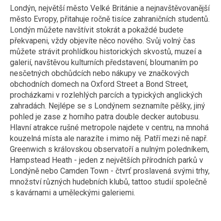
Londýn, největší město Velké Británie a nejnavštěvovanější
město Evropy, přitahuje ročně tisíce zahraničních studentů.
Londýn můžete navštívit stokrát a pokaždé budete
překvapeni, vždy objevíte něco nového. Svůj volný čas
můžete strávit prohlídkou historických skvostů, muzeí a
galerií, navštěvou kulturních představení, bloumaním po
nesčetných obchůdcích nebo nákupy ve značkových
obchodních domech na Oxford Street a Bond Street,
procházkami v rozlehlých parcích a typických anglických
zahradách. Nejlépe se s Londýnem seznamíte pěšky, jiný
pohled je zase z horního patra double decker autobusu.
Hlavní atrakce rušné metropole najdete v centru, na mnohá
kouzelná místa ale narazíte i mimo něj. Patří mezi ně např.
Greenwich s královskou observatoří a nulným poledníkem,
Hampstead Heath - jeden z největších přírodních parků v
Londýně nebo Camden Town - čtvrť proslavená svými trhy,
množství různých hudebních klubů, tattoo studií společně
s kavárnami a uměleckými galeriemi.