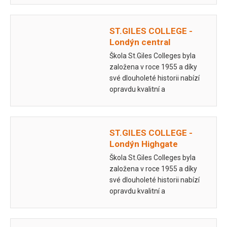
ST.GILES COLLEGE -
Londýn central
Škola St.Giles Colleges byla
založena v roce 1955 a díky
své dlouholeté historii nabízí
opravdu kvalitní a
plnohodnotné jazykové kurzy
pro všechny věkové kategorie
nejen v UK, ale…
ST.GILES COLLEGE -
Londýn Highgate
Škola St.Giles Colleges byla
založena v roce 1955 a díky
své dlouholeté historii nabízí
opravdu kvalitní a
plnohodnotné jazykové kurzy
pro všechny věkové kategorie
nejen v UK, ale…