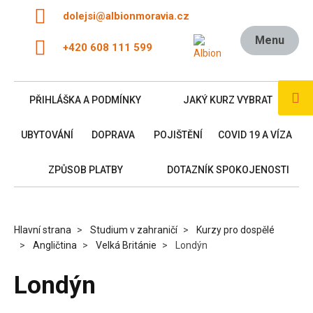
dolejsi@albionmoravia.cz
Menu
+420 608 111 599
PŘIHLÁŠKA A PODMÍNKY
JAKÝ KURZ VYBRAT
UBYTOVÁNÍ
DOPRAVA
POJIŠTĚNÍ
COVID 19 A VÍZA
ZPŮSOB PLATBY
DOTAZNÍK SPOKOJENOSTI
Hlavní strana
Studium v zahraničí
Kurzy pro dospělé
Angličtina
Velká Británie
Londýn
Londýn