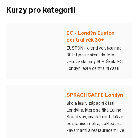
Kurzy pro kategorii
EC - Londýn Euston
central věk 30+
EUSTON - klienti ve věku nad
30 let jsou zařeni do této
věkové skupiny 30+. Škola EC
Londýn leží v centrální části
města přímo u stanice metra
Euston. Škola byla založena v
roce…
SPRACHCAFFE Londýn
Škola leží v západní části
Londýna, které se říká Ealing
Broadway, cca 5 minut chůze
od stanice metra, obklopena
kavárnami a restauracemi, ve
kterých přijde vhod drobné…