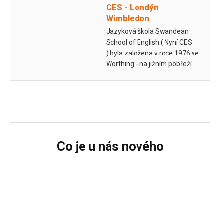
CES - Londýn
Wimbledon
Jazyková škola Swandean
School of English ( Nyní CES
) byla založena v roce 1976 ve
Worthing - na jižním pobřeží
Velké Británie. V roce 1983
získala akreditaci British
Council. V roce 2005
do&scaron…
Co je u nás nového